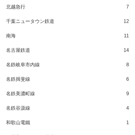
北越急行
7
千葉ニュータウン鉄道
12
南海
11
名古屋鉄道
14
名鉄岐阜市内線
8
名鉄揖斐線
6
名鉄美濃町線
9
名鉄谷汲線
4
和歌山電鐵
1