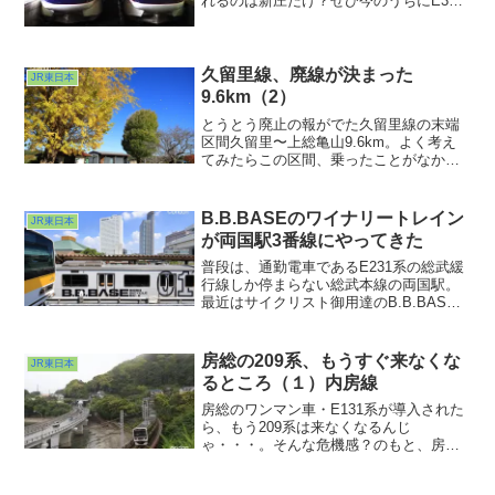
れるのは新庄だけ？ぜひ今のうちにE3系
の記録をどうぞ。
久留里線、廃線が決まった
JR東日本
9.6km（2）
とうとう廃止の報がでた久留里線の末端
区間久留里〜上総亀山9.6km。よく考え
てみたらこの区間、乗ったことがなかっ
たという・・・汗。というわけで懺悔、
というわけでもないですが、今年の紅
葉・黄葉の様子を撮らせていただきまし
B.B.BASEのワイナリートレイン
JR東日本
た。
が両国駅3番線にやってきた
普段は、通勤電車であるE231系の総武緩
行線しか停まらない総武本線の両国駅。
最近はサイクリスト御用達のB.B.BASE
の始発駅としてご存知の方も多いと思い
ますが、今回のB.B.BASEは自転車を積
まないで美味しいワインを積んで走りま
房総の209系、もうすぐ来なくな
JR東日本
す。千葉のワイナリートレインと題した
るところ（１）内房線
ツアー列車。
房総のワンマン車・E131系が導入された
ら、もう209系は来なくなるんじ
ゃ・・・。そんな危機感？のもと、房総
の末端区間で209系の姿を捉えてみようと
思いました。思い立った久しぶりの休日