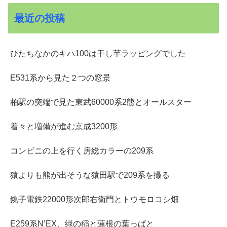
最近の投稿
ひたちなかのキハ100は干し芋ラッピングでした
E531系から見た２つの窓景
柏駅の突端で見た東武60000系2態とオールスター
着々と増備が進む京成3200形
コンビニの上を行く房総カラーの209系
猿よりも熊が出そうな猿田駅で209系を撮る
銚子電鉄22000形次郎右衛門とトウモロコシ畑
E259系N’EX、緑の稲と蓮根の葉っぱと