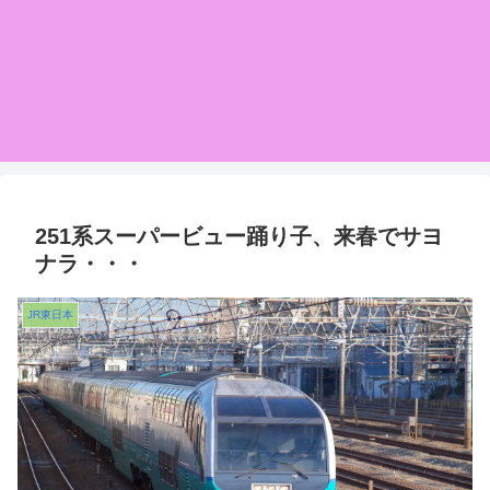
251系スーパービュー踊り子、来春でサヨ
ナラ・・・
JR東日本