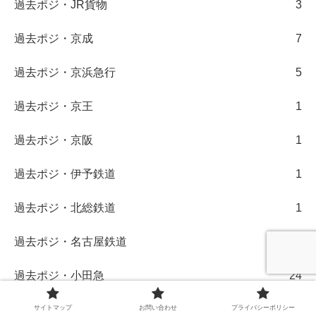
過去ポジ・JR貨物
3
過去ポジ・京成
7
過去ポジ・京浜急行
5
過去ポジ・京王
1
過去ポジ・京阪
1
過去ポジ・伊予鉄道
1
過去ポジ・北総鉄道
1
過去ポジ・名古屋鉄道
29
過去ポジ・小田急
24
過去ポジ・新京成
4
サイトマップ
お問い合わせ
プライバシーポリシー