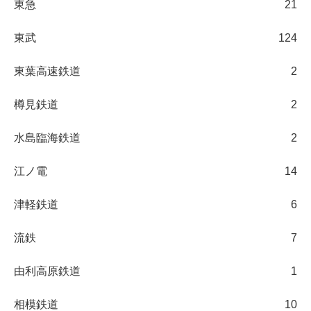
東急
21
東武
124
東葉高速鉄道
2
樽見鉄道
2
水島臨海鉄道
2
江ノ電
14
津軽鉄道
6
流鉄
7
由利高原鉄道
1
相模鉄道
10