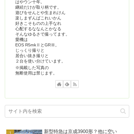
はやウン十年。
継続だけが取り柄です。
遊びをせんとや生まれけん
楽しまずんばこれいかん
好きこそものの上手なれ
心配するななんとかなる
そんなゆるさで撮ってます。
愛機は
EOS R5mkⅡとGRⅢ。
じっくり撮りと
居合い抜き撮りと
２台を使い分けています。
※掲載した写真の
無断使用は禁じます。
新型特急は京成3900形？他に空い