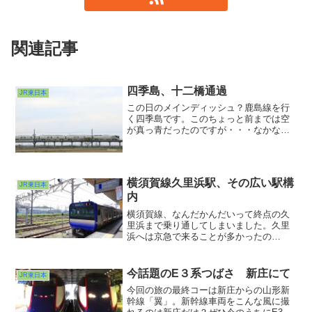
関連記事
四季島、十二橋通過
JR東日本
この日のメインディッシュ？鹿島線を行
く四季島です。このちょっと前までは空
が真っ青だったのですが・・・なかなか
地元で晴天の絵が得られません。まぁま
た撮りにおいで。そう言われてるのでし
ょうか・・・。なかなかに手強い鹿島
線、試行錯誤したい場所はまだまだある
横須賀線久里浜駅、その広い駅構
のでまた来週行ってみるか？www
JR東日本
内
横須賀線、なんだかんだいって終点の久
里浜まで乗り通してしまいました。久里
浜へは京急で来ることが多かったの
で・・・いったいいつ以来だろ？？？そ
れゆえとても新鮮に映る光景が多々あり
ました。広大な駅構内、長いホーム、そ
今話題のE３系つばさ 新庄にて
JR東日本
れなのに目の前には付属の４両編成。い
今回の旅の最終コーは新庄からの山形新
ろいろチグハグで興味深いパーツが転が
幹線「翼」。新幹線車両をこんな風に撮
る終端駅の光景でありました。