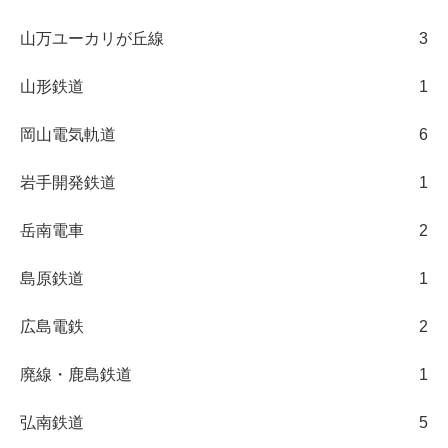
山万ユーカリが丘線
3
山形鉄道
1
岡山電気軌道
6
岩手開発鉄道
1
岳南電車
2
島原鉄道
1
広島電鉄
2
廃線・鹿島鉄道
1
弘南鉄道
5