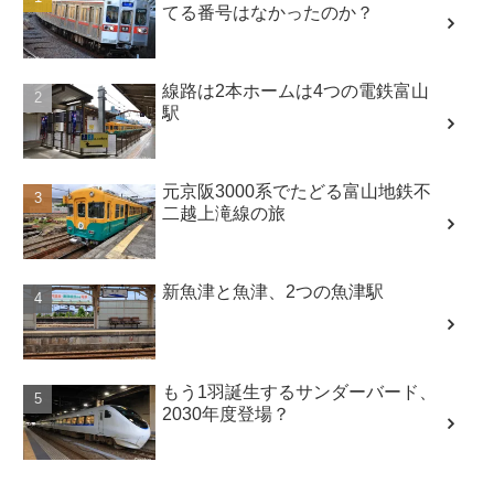
てる番号はなかったのか？
線路は2本ホームは4つの電鉄富山
駅
元京阪3000系でたどる富山地鉄不
二越上滝線の旅
新魚津と魚津、2つの魚津駅
もう1羽誕生するサンダーバード、
2030年度登場？