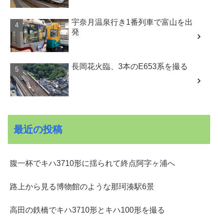
宇奈月温泉行き1番列車で富山を出
発
長岡花火臨、3本のE653系を撮る
最近の投稿
腹一杯でキハ3710形に揺られて終点阿字ヶ浦へ
路上から見る博物館のような那珂湊駅6景
高田の鉄橋でキハ3710形とキハ100形を撮る