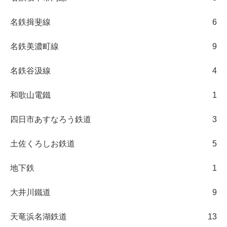
名鉄揖斐線
6
名鉄美濃町線
9
名鉄谷汲線
4
和歌山電鐵
1
四日市あすなろう鉄道
3
土佐くろしお鉄道
5
地下鉄
1
大井川鐵道
9
天竜浜名湖鉄道
13