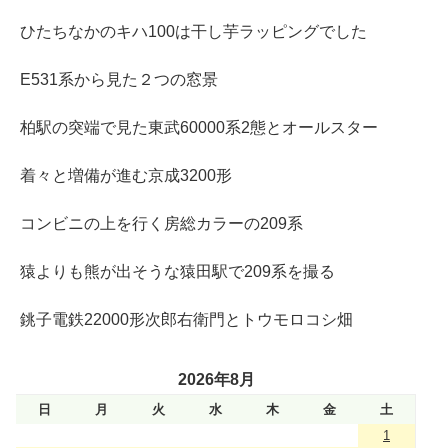
ひたちなかのキハ100は干し芋ラッピングでした
E531系から見た２つの窓景
柏駅の突端で見た東武60000系2態とオールスター
着々と増備が進む京成3200形
コンビニの上を行く房総カラーの209系
猿よりも熊が出そうな猿田駅で209系を撮る
銚子電鉄22000形次郎右衛門とトウモロコシ畑
2026年8月
日
月
火
水
木
金
土
1