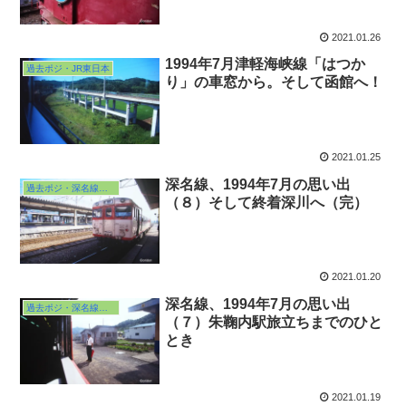
2021.01.26
1994年7月津軽海峡線「はつか
過去ポジ・JR東日本
り」の車窓から。そして函館へ！
2021.01.25
深名線、1994年7月の思い出
過去ポジ・深名線の旅・本編
（８）そして終着深川へ（完）
2021.01.20
深名線、1994年7月の思い出
過去ポジ・深名線の旅・本編
（７）朱鞠内駅旅立ちまでのひと
とき
2021.01.19