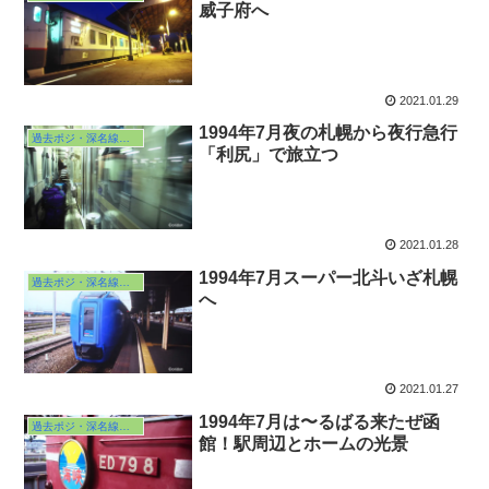
威子府へ
2021.01.29
1994年7月夜の札幌から夜行急行
過去ポジ・深名線の旅・往路
「利尻」で旅立つ
2021.01.28
1994年7月スーパー北斗いざ札幌
過去ポジ・深名線の旅・往路
へ
2021.01.27
1994年7月は〜るばる来たぜ函
過去ポジ・深名線の旅・往路
館！駅周辺とホームの光景