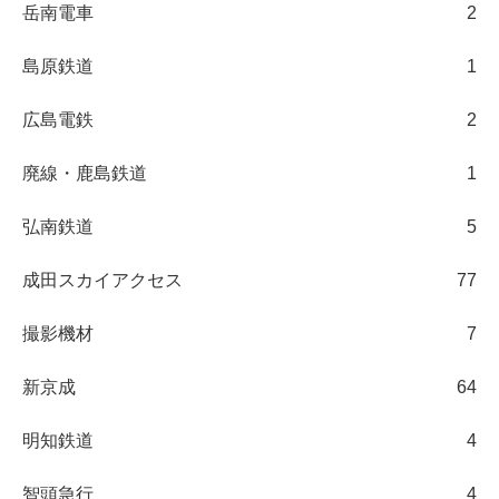
岳南電車
2
島原鉄道
1
広島電鉄
2
廃線・鹿島鉄道
1
弘南鉄道
5
成田スカイアクセス
77
撮影機材
7
新京成
64
明知鉄道
4
智頭急行
4