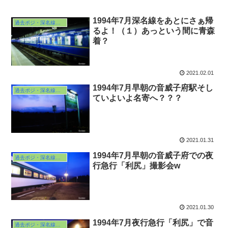
1994年7月深名線をあとにさぁ帰
過去ポジ・深名線の旅・復路
るよ！（１）あっという間に青森
着？
2021.02.01
1994年7月早朝の音威子府駅そし
過去ポジ・深名線の旅・往路
ていよいよ名寄へ？？？
2021.01.31
1994年7月早朝の音威子府での夜
過去ポジ・深名線の旅・往路
行急行「利尻」撮影会w
2021.01.30
1994年7月夜行急行「利尻」で音
過去ポジ・深名線の旅・往路