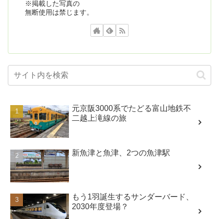
※掲載した写真の
無断使用は禁じます。
元京阪3000系でたどる富山地鉄不
二越上滝線の旅
新魚津と魚津、2つの魚津駅
もう1羽誕生するサンダーバード、
2030年度登場？