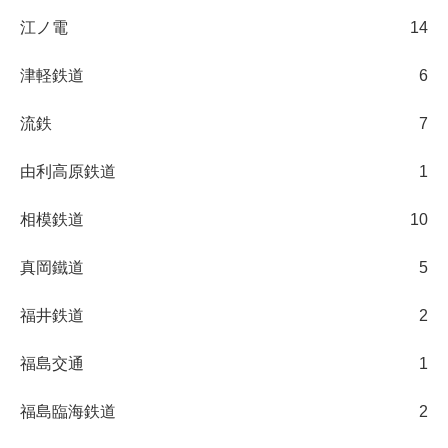
江ノ電
14
津軽鉄道
6
流鉄
7
由利高原鉄道
1
相模鉄道
10
真岡鐵道
5
福井鉄道
2
福島交通
1
福島臨海鉄道
2