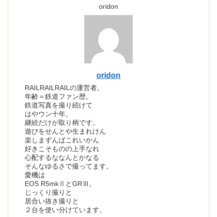
oridon
oridon
RAILRAILRAILの運営者。
年齢＝鉄道ファン歴。
鉄道写真を撮り続けて
はやウン十年。
継続だけが取り柄です。
遊びをせんとや生まれけん
楽しまずんばこれいかん
好きこそものの上手なれ
心配するななんとかなる
そんなゆるさで撮ってます。
愛機は
EOS R5mkⅡとGRⅢ。
じっくり撮りと
居合い抜き撮りと
２台を使い分けています。