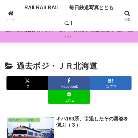
RAILRAILRAIL 毎日鉄道写真ととも
RAILRAILRAIL 毎日鉄道写真とともに！
ホーム
検索
に！
鉄道写真を毎日UPしてます。千葉をベースに日本全国東に西に南へ北へ活動
中！
過去ポジ・ＪＲ北海道
X
Facebook
はてブ
LINE
キハ183系、引退したその勇姿を
過去ポジ・ＪＲ北海道
偲ぶ（３）