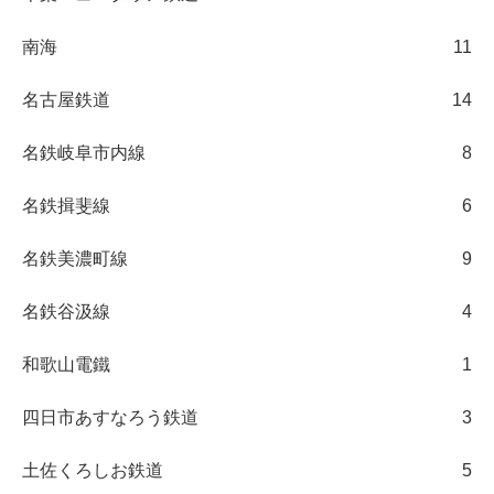
南海
11
名古屋鉄道
14
名鉄岐阜市内線
8
名鉄揖斐線
6
名鉄美濃町線
9
名鉄谷汲線
4
和歌山電鐵
1
四日市あすなろう鉄道
3
土佐くろしお鉄道
5