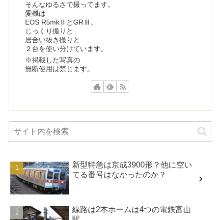
そんなゆるさで撮ってます。
愛機は
EOS R5mkⅡとGRⅢ。
じっくり撮りと
居合い抜き撮りと
２台を使い分けています。
※掲載した写真の
無断使用は禁じます。
新型特急は京成3900形？他に空い
てる番号はなかったのか？
線路は2本ホームは4つの電鉄富山
駅