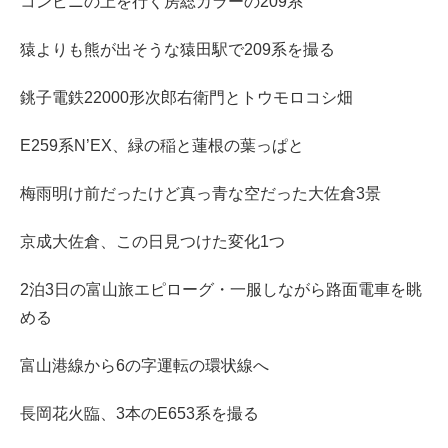
コンビニの上を行く房総カラーの209系
猿よりも熊が出そうな猿田駅で209系を撮る
銚子電鉄22000形次郎右衛門とトウモロコシ畑
E259系N’EX、緑の稲と蓮根の葉っぱと
梅雨明け前だったけど真っ青な空だった大佐倉3景
京成大佐倉、この日見つけた変化1つ
2泊3日の富山旅エピローグ・一服しながら路面電車を眺
める
富山港線から6の字運転の環状線へ
長岡花火臨、3本のE653系を撮る