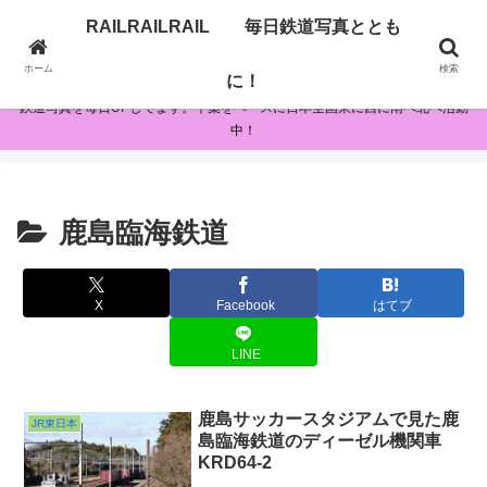
RAILRAILRAIL 毎日鉄道写真ととも
RAILRAILRAIL 毎日鉄道写真とともに！
ホーム
検索
に！
鉄道写真を毎日UPしてます。千葉をベースに日本全国東に西に南へ北へ活動
中！
鹿島臨海鉄道
X
Facebook
はてブ
LINE
鹿島サッカースタジアムで見た鹿
JR東日本
島臨海鉄道のディーゼル機関車
KRD64-2