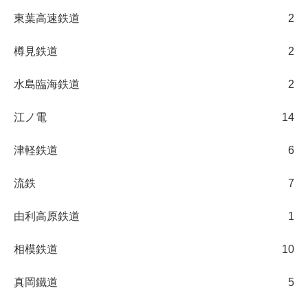
東葉高速鉄道
2
樽見鉄道
2
水島臨海鉄道
2
江ノ電
14
津軽鉄道
6
流鉄
7
由利高原鉄道
1
相模鉄道
10
真岡鐵道
5