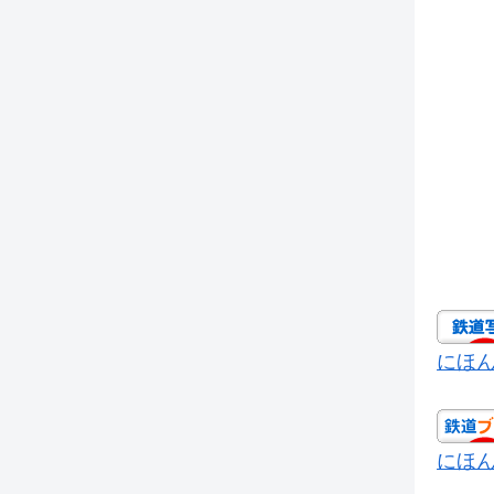
にほ
にほ