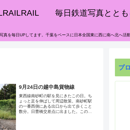
ILRAILRAIL 毎日鉄道写真とと
写真を毎日UPしてます。千葉をベースに日本全国東に西に南へ北へ活
プ
9月24日の越中島貨物線
東西線南砂町の駅を見にきたこの日。ち
ょっと足を伸ばして周辺散策。南砂町駅
の一番西側にある出口から出て歩くこと
数分。日曹橋交差点に出ました。この交
差点を北に進めば都営新宿線の西大島総
武線の亀戸に至ります。南に進めばちょ
っと遠いけど新木場に至るようです。