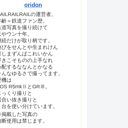
oridon
AILRAILRAILの運営者。
年齢＝鉄道ファン歴。
鉄道写真を撮り続けて
はやウン十年。
継続だけが取り柄です。
遊びをせんとや生まれけん
楽しまずんばこれいかん
好きこそものの上手なれ
心配するななんとかなる
そんなゆるさで撮ってます。
愛機は
EOS R5mkⅡとGRⅢ。
じっくり撮りと
居合い抜き撮りと
２台を使い分けています。
※掲載した写真の
無断使用は禁じます。