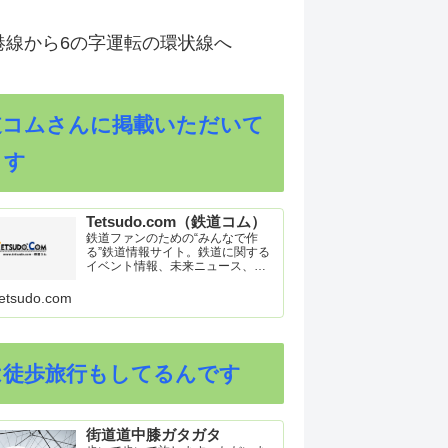
港線から6の字運転の環状線へ
道コムさんに掲載いただいて
ます
Tetsudo.com（鉄道コム）
鉄道ファンのための“みんなで作
る”鉄道情報サイト。鉄道に関する
イベント情報、未来ニュース、車
両トピックスを掲載。インターネ
ット上の公式リリース、ブログ、
etsudo.com
動画、つぶやきなどを集めたリン
ク集や、参加型ゲーム「駅つなゲ
ー」も提供。
は徒歩旅行もしてるんです
街道道中膝ガタガタ