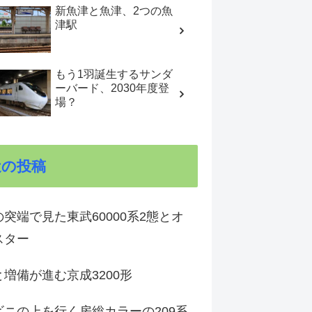
新魚津と魚津、2つの魚
津駅
もう1羽誕生するサンダ
ーバード、2030年度登
場？
近の投稿
突端で見た東武60000系2態とオ
スター
増備が進む京成3200形
ビニの上を行く房総カラーの209系