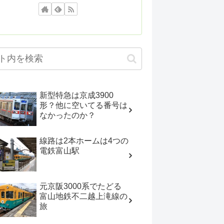
新型特急は京成3900
形？他に空いてる番号は
なかったのか？
線路は2本ホームは4つの
電鉄富山駅
元京阪3000系でたどる
富山地鉄不二越上滝線の
旅