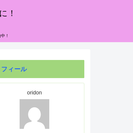
もに！
動中！
ロフィール
oridon