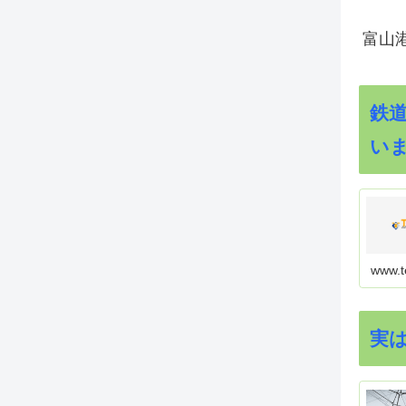
富山
鉄
い
www.t
実