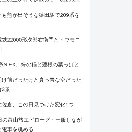
りも熊が出そうな猿田駅で209系を
鉄22000形次郎右衛門とトウモロ
畑
9系N’EX、緑の稲と蓮根の葉っぱと
明け前だったけど真っ青な空だった
倉3景
大佐倉、この日見つけた変化1つ
3日の富山旅エピローグ・一服しなが
面電車を眺める