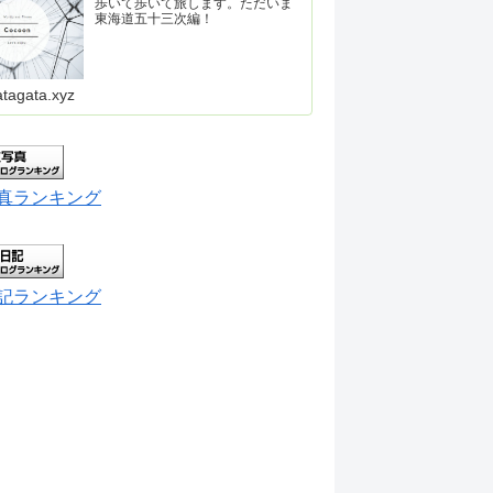
歩いて歩いて旅します。ただいま
東海道五十三次編！
atagata.xyz
真ランキング
記ランキング