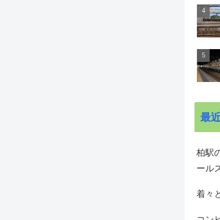
最
柏駅の
ール
着々と
コン