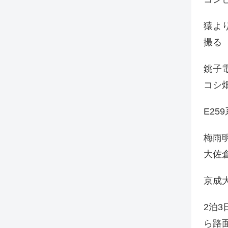
猿よ
撮る
銚子電
コシ
E25
梅雨
大佐
京成
2泊
ら路