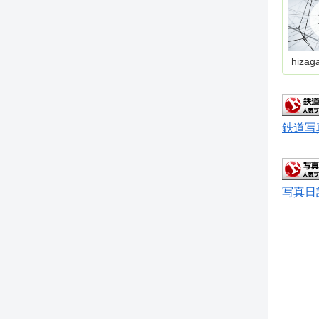
hizag
鉄道写
写真日