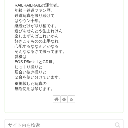
RAILRAILRAILの運営者。
年齢＝鉄道ファン歴。
鉄道写真を撮り続けて
はやウン十年。
継続だけが取り柄です。
遊びをせんとや生まれけん
楽しまずんばこれいかん
好きこそものの上手なれ
心配するななんとかなる
そんなゆるさで撮ってます。
愛機は
EOS R5mkⅡとGRⅢ。
じっくり撮りと
居合い抜き撮りと
２台を使い分けています。
※掲載した写真の
無断使用は禁じます。