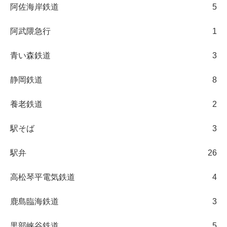
阿佐海岸鉄道
5
阿武隈急行
1
青い森鉄道
3
静岡鉄道
8
養老鉄道
2
駅そば
3
駅弁
26
高松琴平電気鉄道
4
鹿島臨海鉄道
3
黒部峡谷鉄道
5