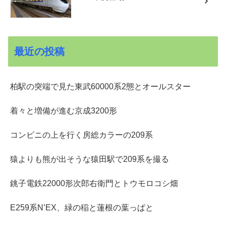
最近の投稿
柏駅の突端で見た東武60000系2態とオールスター
着々と増備が進む京成3200形
コンビニの上を行く房総カラーの209系
猿よりも熊が出そうな猿田駅で209系を撮る
銚子電鉄22000形次郎右衛門とトウモロコシ畑
E259系N’EX、緑の稲と蓮根の葉っぱと