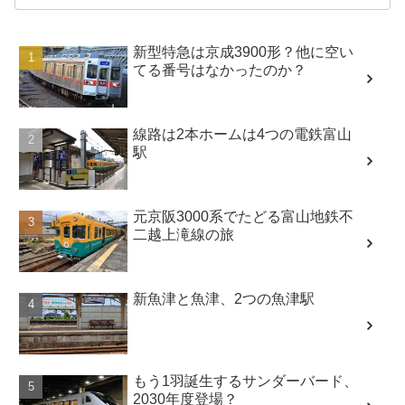
新型特急は京成3900形？他に空い
てる番号はなかったのか？
線路は2本ホームは4つの電鉄富山
駅
元京阪3000系でたどる富山地鉄不
二越上滝線の旅
新魚津と魚津、2つの魚津駅
もう1羽誕生するサンダーバード、
2030年度登場？