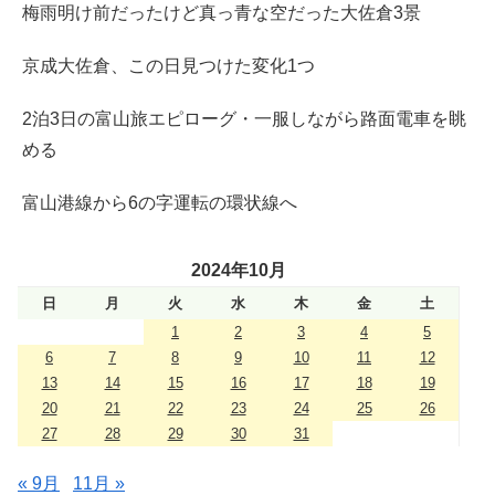
梅雨明け前だったけど真っ青な空だった大佐倉3景
京成大佐倉、この日見つけた変化1つ
2泊3日の富山旅エピローグ・一服しながら路面電車を眺
める
富山港線から6の字運転の環状線へ
2024年10月
日
月
火
水
木
金
土
1
2
3
4
5
6
7
8
9
10
11
12
13
14
15
16
17
18
19
20
21
22
23
24
25
26
27
28
29
30
31
« 9月
11月 »