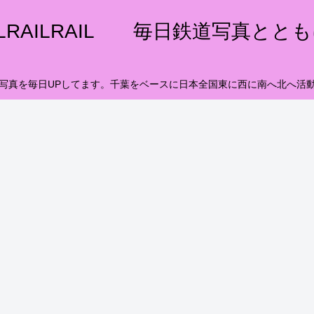
ILRAILRAIL 毎日鉄道写真とと
写真を毎日UPしてます。千葉をベースに日本全国東に西に南へ北へ活