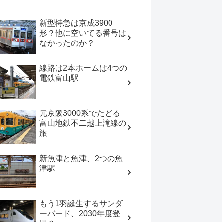
新型特急は京成3900
形？他に空いてる番号は
なかったのか？
線路は2本ホームは4つの
電鉄富山駅
元京阪3000系でたどる
富山地鉄不二越上滝線の
旅
新魚津と魚津、2つの魚
津駅
もう1羽誕生するサンダ
ーバード、2030年度登