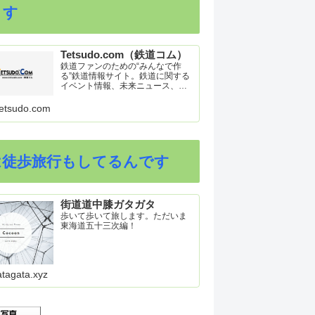
ます
Tetsudo.com（鉄道コム）
鉄道ファンのための“みんなで作
る”鉄道情報サイト。鉄道に関する
イベント情報、未来ニュース、車
両トピックスを掲載。インターネ
ット上の公式リリース、ブログ、
etsudo.com
動画、つぶやきなどを集めたリン
ク集や、参加型ゲーム「駅つなゲ
ー」も提供。
は徒歩旅行もしてるんです
街道道中膝ガタガタ
歩いて歩いて旅します。ただいま
東海道五十三次編！
atagata.xyz