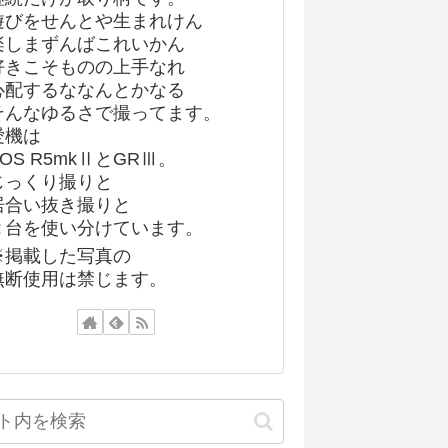
遊びをせんとや生まれけん
楽しまずんばこれいかん
好きこそものの上手なれ
心配するななんとかなる
そんなゆるさで撮ってます。
愛機は
EOS R5mkⅡとGRⅢ。
じっくり撮りと
居合い抜き撮りと
２台を使い分けています。
※掲載した写真の
無断使用は禁じます。