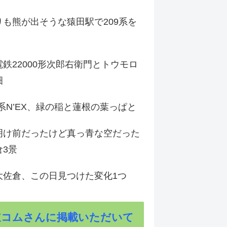
りも熊が出そうな猿田駅で209系を
鉄22000形次郎右衛門とトウモロ
畑
9系N’EX、緑の稲と蓮根の葉っぱと
明け前だったけど真っ青な空だった
倉3景
大佐倉、この日見つけた変化1つ
道コムさんに掲載いただいて