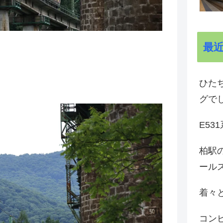
最
ひた
グで
E53
柏駅の
ール
着々と
コン