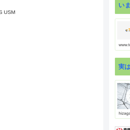
い
IS USM
www.t
実
hizag