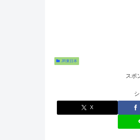
JR東日本
スポ
シ
X