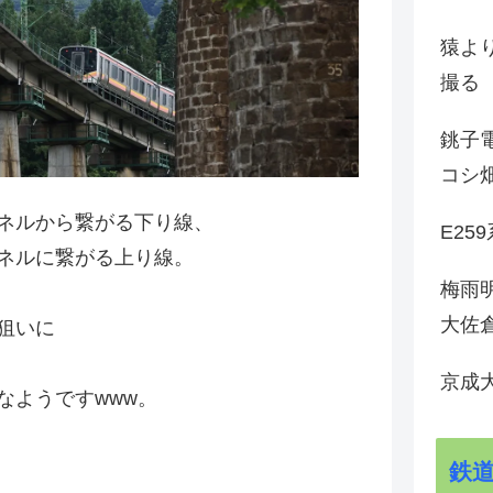
猿よ
撮る
銚子電
コシ
ネルから繋がる下り線、
E25
ネルに繋がる上り線。
梅雨
大佐
狙いに
京成
なようですwww。
鉄