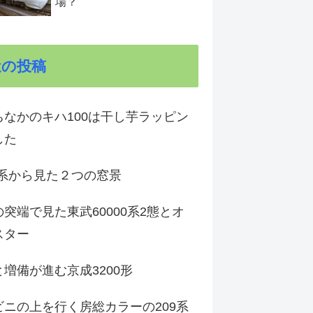
場？
近の投稿
ちなかのキハ100は干し芋ラッピン
した
1系から見た２つの窓景
突端で見た東武60000系2態とオ
スター
増備が進む京成3200形
ビニの上を行く房総カラーの209系