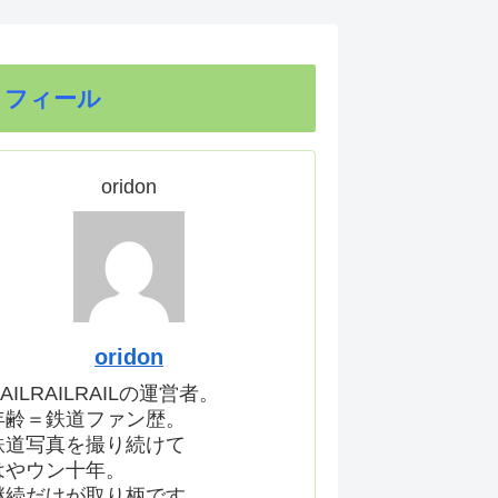
ロフィール
oridon
oridon
AILRAILRAILの運営者。
年齢＝鉄道ファン歴。
鉄道写真を撮り続けて
はやウン十年。
継続だけが取り柄です。