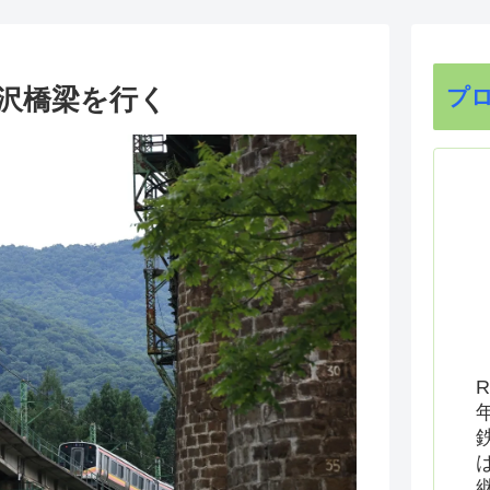
度沢橋梁を行く
プ
R