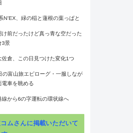
畑
9系N’EX、緑の稲と蓮根の葉っぱと
明け前だったけど真っ青な空だった
倉3景
大佐倉、この日見つけた変化1つ
3日の富山旅エピローグ・一服しなが
面電車を眺める
港線から6の字運転の環状線へ
道コムさんに掲載いただいて