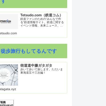
ます
Tetsudo.com（鉄道コム）
鉄道ファンのための“みんなで作
る”鉄道情報サイト。鉄道に関する
イベント情報、未来ニュース、車
両トピックスを掲載。インターネ
ット上の公式リリース、ブログ、
etsudo.com
動画、つぶやきなどを集めたリン
ク集や、参加型ゲーム「駅つなゲ
ー」も提供。
は徒歩旅行もしてるんです
街道道中膝ガタガタ
歩いて歩いて旅します。ただいま
東海道五十三次編！
atagata.xyz