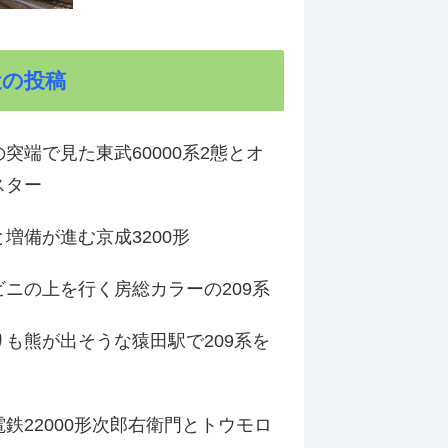
近の投稿
突端で見た東武60000系2態とオ
スター
増備が進む京成3200形
ビニの上を行く房総カラーの209系
りも熊が出そうな猿田駅で209系を
鉄22000形次郎右衛門とトウモロ