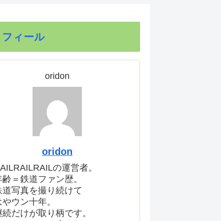
ロフィール
oridon
oridon
AILRAILRAILの運営者。
年齢＝鉄道ファン歴。
鉄道写真を撮り続けて
はやウン十年。
継続だけが取り柄です。