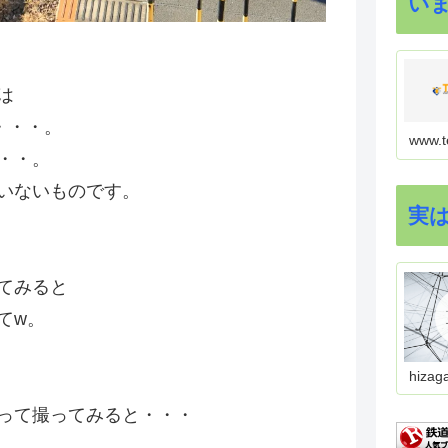
い
は
・・・。
www.t
・・。
いないものです。
実
てみると
てw。
hizag
って撮ってみると・・・