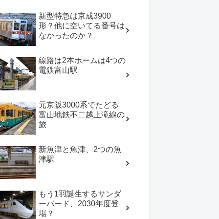
新型特急は京成3900
形？他に空いてる番号は
なかったのか？
線路は2本ホームは4つの
電鉄富山駅
元京阪3000系でたどる
富山地鉄不二越上滝線の
旅
新魚津と魚津、2つの魚
津駅
もう1羽誕生するサンダ
ーバード、2030年度登
場？