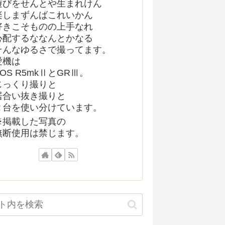
遊びをせんとや生まれけん
楽しまずんばこれいかん
好きこそものの上手なれ
心配するななんとかなる
そんなゆるさで撮ってます。
愛機は
EOS R5mkⅡとGRⅢ。
じっくり撮りと
居合い抜き撮りと
２台を使い分けています。
※掲載した写真の
無断使用は禁じます。