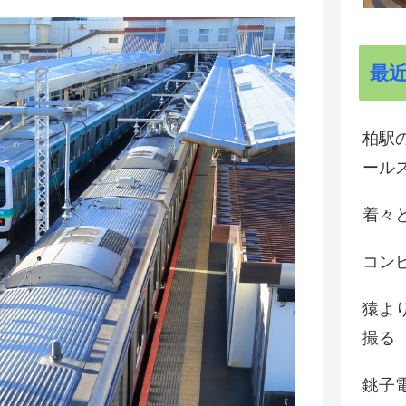
最
柏駅の
ール
着々と
コン
猿よ
撮る
銚子電