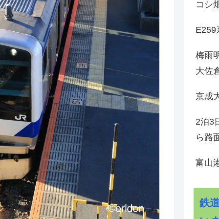
コシ
E25
梅雨
大佐
京成
2泊
ら路
富山
鉄