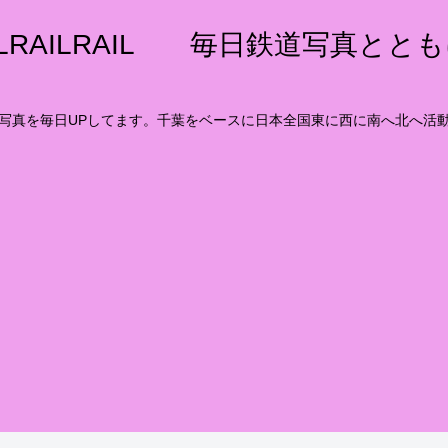
ILRAILRAIL 毎日鉄道写真とと
写真を毎日UPしてます。千葉をベースに日本全国東に西に南へ北へ活