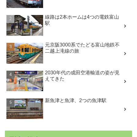
線路は2本ホームは4つの電鉄富山
駅
元京阪3000系でたどる富山地鉄不
二越上滝線の旅
2030年代の成田空港輸送の姿が見
えてきた
新魚津と魚津、2つの魚津駅