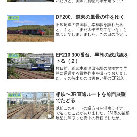
いたけど、実際に貨物列車が走っている
シーンは、はて、見たことがあったっ
け？？？ということで出かけた日の記録
です。１つ前の記事では不意打ちで現れ
DF200、道東の風景の中をゆく
JR貨物
たレール運搬車・キヤE195にあたふたさ
旧広尾線の愛国駅、幸福駅を訪れたあ
せられたことを記しました。
と、ふと、「まだ太平洋見てないな」と
気づいてしまいました。この日の予定は
あとはもう帯広で予約した宿に泊まるだ
け。あ、その前に豚丼食わなきゃw。とり
あえず日没までまだ時間があったのでも
う少し東に行ってみることにしました。
EF210 300番台、早朝の総武線を
JR貨物
下る（２）
数日前、総武本線津田沼駅の船橋方で早
朝に通過する貨物列車を撮っておりまし
た。その時来たのは黄色い帯のEF210
300番台。また来ないかな・・・そんな期
待を抱きつつ今度は津田沼駅の幕張方へ
行ってみました。
相鉄〜JR直通ルートを前面展望
JR東日本
でたどる
以前このルートの逆方向を湘南ライナー
で辿ったことがありました。251系の後部
展望に陣取った夜中の行程でしたが。そ
の時もトンネル長いなーとは思ってまし
たが、昼間に乗るとさらにその感が強か
ったです。今回は前面展望で昼間の行程