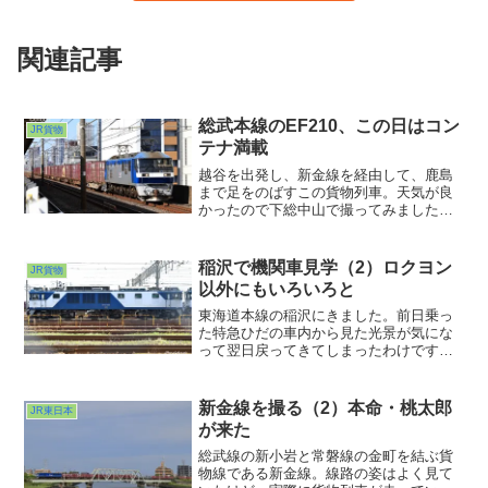
関連記事
総武本線のEF210、この日はコン
JR貨物
テナ満載
越谷を出発し、新金線を経由して、鹿島
まで足をのばすこの貨物列車。天気が良
かったので下総中山で撮ってみました。
さてさてどのタイプのEF210がやってく
るのか？望遠をセットして待っている
と・・ラインなし下枠交差パンタの100番
稲沢で機関車見学（2）ロクヨン
JR貨物
台でした。
以外にもいろいろと
東海道本線の稲沢にきました。前日乗っ
た特急ひだの車内から見た光景が気にな
って翌日戻ってきてしまったわけです。
中央西線での重連総括運転が終わって余
剰になってしまったであろうEF64-1000
番台。それがうじゃうじゃいたわけです
新金線を撮る（2）本命・桃太郎
JR東日本
から。前回はEF64を中心にうろうろ観察
が来た
しました。
総武線の新小岩と常磐線の金町を結ぶ貨
物線である新金線。線路の姿はよく見て