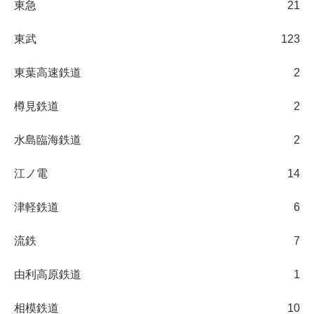
東急
21
東武
123
東葉高速鉄道
2
樽見鉄道
2
水島臨海鉄道
2
江ノ電
14
津軽鉄道
6
流鉄
7
由利高原鉄道
1
相模鉄道
10