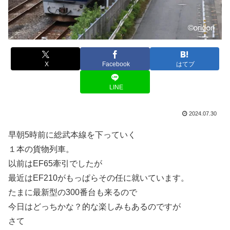
X
Facebook
はてブ
LINE
2024.07.30
早朝5時前に総武本線を下っていく
１本の貨物列車。
以前はEF65牽引でしたが
最近はEF210がもっぱらその任に就いています。
たまに最新型の300番台も来るので
今日はどっちかな？的な楽しみもあるのですが
さて