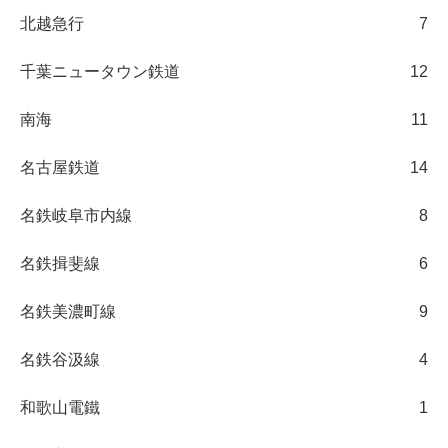
北越急行
7
千葉ニュータウン鉄道
12
南海
11
名古屋鉄道
14
名鉄岐阜市内線
8
名鉄揖斐線
6
名鉄美濃町線
9
名鉄谷汲線
4
和歌山電鐵
1