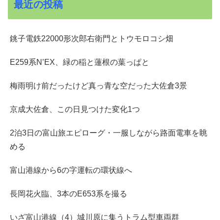
最近の投稿
銚子電鉄22000形次郎右衛門とトウモロコシ畑
E259系N’EX、緑の稲と蓮根の葉っぱと
梅雨明け前だったけど真っ青な空だった大佐倉3景
京成大佐倉、この日見つけた変化1つ
2泊3日の富山旅エピローグ・一服しながら路面電車を眺
める
富山港線から6の字運転の環状線へ
長岡花火臨、3本のE653系を撮る
いざ富山港線（4）城川原に集うトラム型車両群