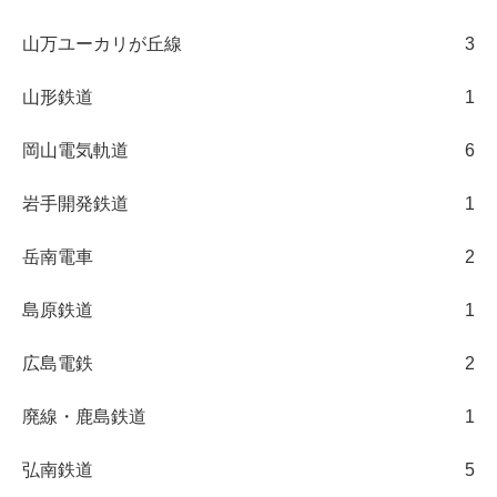
山万ユーカリが丘線
3
山形鉄道
1
岡山電気軌道
6
岩手開発鉄道
1
岳南電車
2
島原鉄道
1
広島電鉄
2
廃線・鹿島鉄道
1
弘南鉄道
5