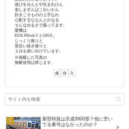
遊びをせんとや生まれけん
楽しまずんばこれいかん
好きこそものの上手なれ
心配するななんとかなる
そんなゆるさで撮ってます。
愛機は
EOS R5mkⅡとGRⅢ。
じっくり撮りと
居合い抜き撮りと
２台を使い分けています。
※掲載した写真の
無断使用は禁じます。
新型特急は京成3900形？他に空い
てる番号はなかったのか？