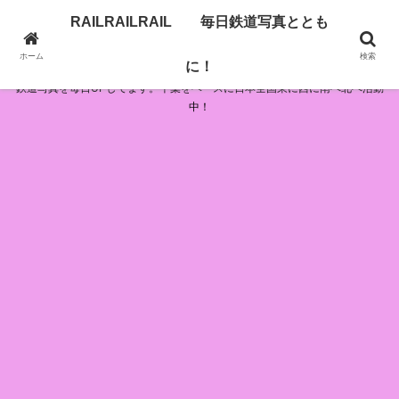
RAILRAILRAIL 毎日鉄道写真ととも
RAILRAILRAIL 毎日鉄道写真とともに！
ホーム
検索
に！
鉄道写真を毎日UPしてます。千葉をベースに日本全国東に西に南へ北へ活動
中！