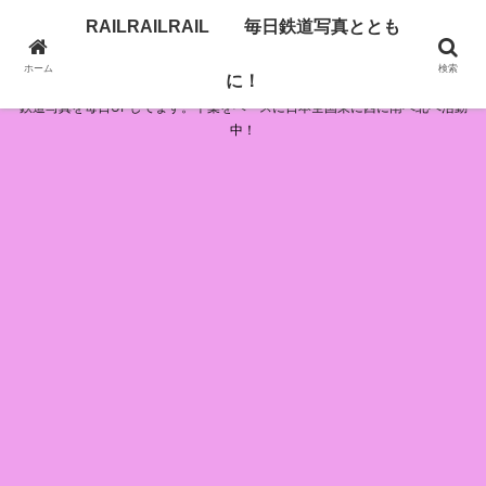
RAILRAILRAIL 毎日鉄道写真ととも
RAILRAILRAIL 毎日鉄道写真とともに！
ホーム
検索
に！
鉄道写真を毎日UPしてます。千葉をベースに日本全国東に西に南へ北へ活動
中！