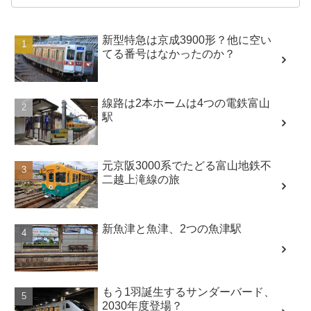
新型特急は京成3900形？他に空い
てる番号はなかったのか？
線路は2本ホームは4つの電鉄富山
駅
元京阪3000系でたどる富山地鉄不
二越上滝線の旅
新魚津と魚津、2つの魚津駅
もう1羽誕生するサンダーバード、
2030年度登場？