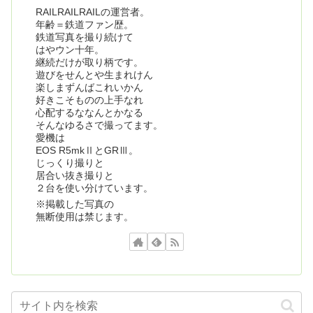
RAILRAILRAILの運営者。
年齢＝鉄道ファン歴。
鉄道写真を撮り続けて
はやウン十年。
継続だけが取り柄です。
遊びをせんとや生まれけん
楽しまずんばこれいかん
好きこそものの上手なれ
心配するななんとかなる
そんなゆるさで撮ってます。
愛機は
EOS R5mkⅡとGRⅢ。
じっくり撮りと
居合い抜き撮りと
２台を使い分けています。
※掲載した写真の
無断使用は禁じます。