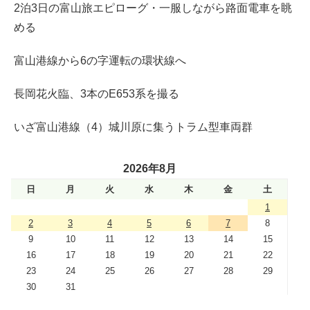
2泊3日の富山旅エピローグ・一服しながら路面電車を眺
める
富山港線から6の字運転の環状線へ
長岡花火臨、3本のE653系を撮る
いざ富山港線（4）城川原に集うトラム型車両群
2026年8月
日
月
火
水
木
金
土
1
2
3
4
5
6
7
8
9
10
11
12
13
14
15
16
17
18
19
20
21
22
23
24
25
26
27
28
29
30
31