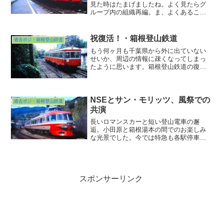
見た時はたまげましたね。よく見たらグ
ループ内の組織再編。ま、よくあること
ですね。私が勤めているところでも行わ
れたので、そう遠い世界の話でもないな
との感を持ちました。そういや最近行っ
祝復活！・箱根登山鉄道
過去ポジ・箱根登山鉄道
てなかったな・・・。近々で温泉に入り
もう何ヶ月も千葉県から外に出ていない
がてら行ってみるかな？そんなことを考
せいか、周辺の情報に疎くなってしまっ
えるのもまたいと楽し♪
たように思います。箱根登山鉄道の復活
も昨晩見たTV番組で思い出すという始末
(^ ^;;行動は自粛しても情報収集は自粛し
ちゃいかんですよね・・・。あぁ自由に
県外移動したいもんです・・・。
NSEとサン・モリッツ、風祭での
過去ポジ・箱根登山鉄道
共演
長いロマンスカーと短い登山電車の邂
逅。小田原と箱根湯本の間でのお楽しみ
な光景でした。今では特急も各駅停車も
小田急の車両のみのやりとりになってし
まいました。バリエーションは減れど
も、ゆるりゆるりと隘路を辿る姿は、そ
の先の行程への期待をいやが上でも盛り
上げてくれます。
スポンサーリンク