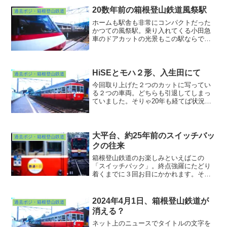
20数年前の箱根登山鉄道風祭駅
過去ポジ・箱根登山鉄道
ホームも駅舎も非常にコンパクトだった
かつての風祭駅。乗り入れてくる小田急
車のドアカットの光景もこの駅ならでは
でした。そんな駅を長編成のロマンスカ
ーが静々と行き交う姿は、なんとも優雅
に感じるものです。そういえばGSEが走
り始めてからはまだ行ってなかったな。
HiSEとモハ２形、入生田にて
過去ポジ・箱根登山鉄道
次回訪問時の楽しみを見つけましたヨ♪
今回取り上げた２つのカットに写ってい
る２つの車両。どちらも引退してしまっ
ていました。そりゃ20年も経てば状況は
変わりますよね。寿命の長い鉄道車両で
もいつかは引退の時がくる。普遍のもの
じゃないから普段の姿の記録が活きてく
る。そう考えると記録に重きを置いた写
大平台、約25年前のスイッチバッ
過去ポジ・箱根登山鉄道
真もまた興味深くなってきますね。
クの往来
箱根登山鉄道のお楽しみといえばこの
「スイッチバック」。終点強羅にたどり
着くまでに３回お目にかかれます。その
真ん中のスイッチバックにある大平台
駅。行き交う電車を眺めていると退屈し
ませんねぇw。電車見物に夢中になって温
2024年4月1日、箱根登山鉄道が
過去ポジ・箱根登山鉄道
泉に行くの忘れそうになったりして
消える？
www。
ネット上のニュースでタイトルの文字を