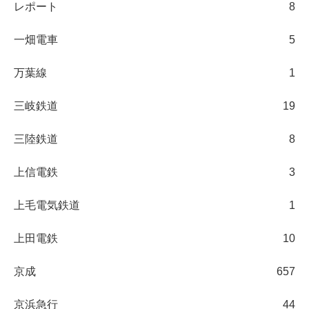
レポート
8
一畑電車
5
万葉線
1
三岐鉄道
19
三陸鉄道
8
上信電鉄
3
上毛電気鉄道
1
上田電鉄
10
京成
657
京浜急行
44