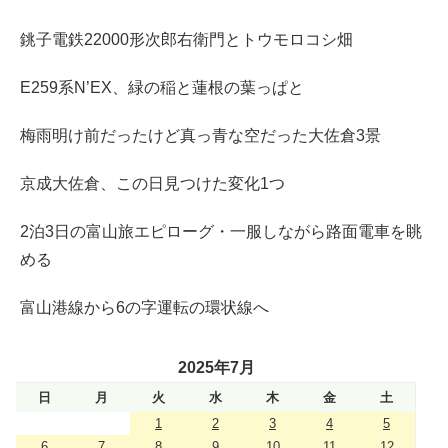
銚子電鉄22000形次郎右衛門とトウモロコシ畑
E259系N’EX、緑の稲と蓮根の葉っぱと
梅雨明け前だったけど真っ青な空だった大佐倉3景
京成大佐倉、この日見つけた変化1つ
2泊3日の富山旅エピローグ・一服しながら路面電車を眺
める
富山港線から6の字運転の環状線へ
2025年7月
日
月
火
水
木
金
土
1
2
3
4
5
6
7
8
9
10
11
12