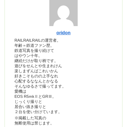
oridon
RAILRAILRAILの運営者。
年齢＝鉄道ファン歴。
鉄道写真を撮り続けて
はやウン十年。
継続だけが取り柄です。
遊びをせんとや生まれけん
楽しまずんばこれいかん
好きこそものの上手なれ
心配するななんとかなる
そんなゆるさで撮ってます。
愛機は
EOS R5mkⅡとGRⅢ。
じっくり撮りと
居合い抜き撮りと
２台を使い分けています。
※掲載した写真の
無断使用は禁じます。