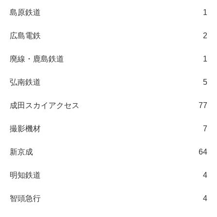
島原鉄道
1
広島電鉄
2
廃線・鹿島鉄道
1
弘南鉄道
5
成田スカイアクセス
77
撮影機材
7
新京成
64
明知鉄道
4
智頭急行
4