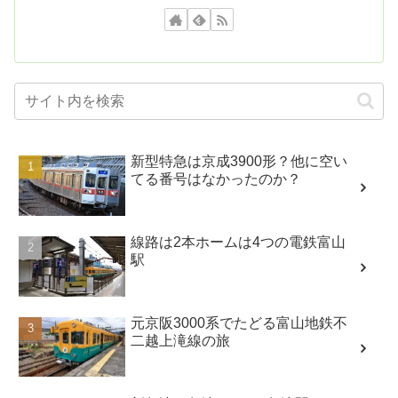
新型特急は京成3900形？他に空い
てる番号はなかったのか？
線路は2本ホームは4つの電鉄富山
駅
元京阪3000系でたどる富山地鉄不
二越上滝線の旅