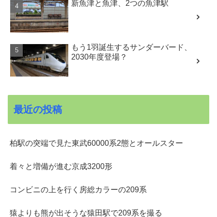
新魚津と魚津、2つの魚津駅
もう1羽誕生するサンダーバード、
2030年度登場？
最近の投稿
柏駅の突端で見た東武60000系2態とオールスター
着々と増備が進む京成3200形
コンビニの上を行く房総カラーの209系
猿よりも熊が出そうな猿田駅で209系を撮る