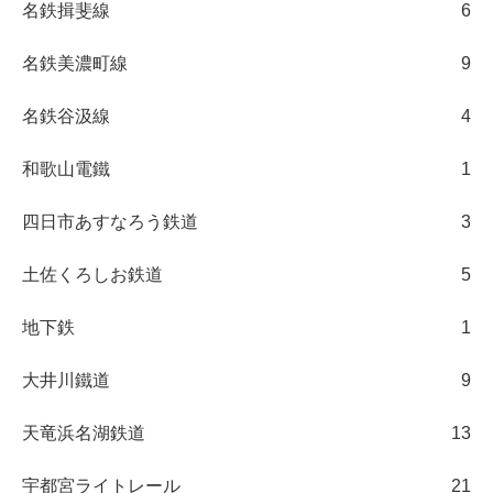
名鉄揖斐線
6
名鉄美濃町線
9
名鉄谷汲線
4
和歌山電鐵
1
四日市あすなろう鉄道
3
土佐くろしお鉄道
5
地下鉄
1
大井川鐵道
9
天竜浜名湖鉄道
13
宇都宮ライトレール
21