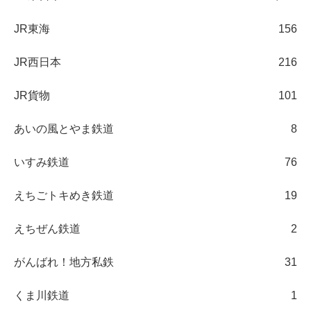
JR東海
156
JR西日本
216
JR貨物
101
あいの風とやま鉄道
8
いすみ鉄道
76
えちごトキめき鉄道
19
えちぜん鉄道
2
がんばれ！地方私鉄
31
くま川鉄道
1