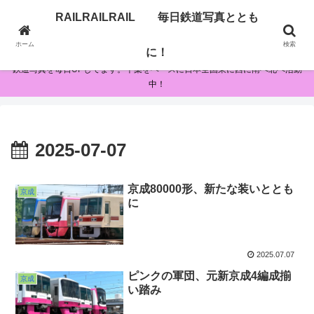
RAILRAILRAIL 毎日鉄道写真ととも
RAILRAILRAIL 毎日鉄道写真とともに！
ホーム
検索
に！
鉄道写真を毎日UPしてます。千葉をベースに日本全国東に西に南へ北へ活動
中！
2025-07-07
京成80000形、新たな装いととも
京成
に
2025.07.07
ピンクの軍団、元新京成4編成揃
京成
い踏み