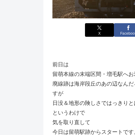
X
Faceboo
前日は
留萌本線の末端区間・増毛駅へお
廃線跡は海岸段丘のあの辺なんだ
すが
日没＆地形の険しさではっきりと
というわけで
気を取り直して
今日は留萌駅跡からスタートです