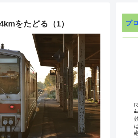
4kmをたどる（1）
プ
R