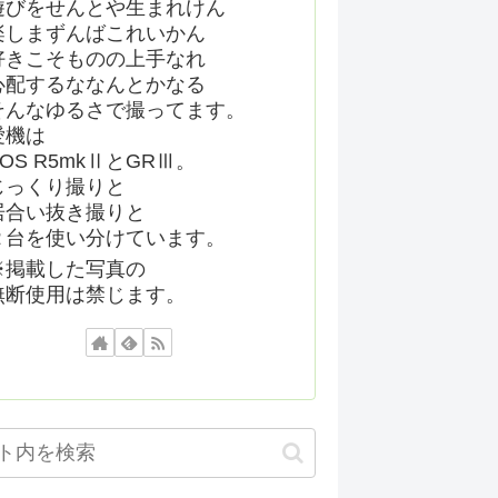
遊びをせんとや生まれけん
楽しまずんばこれいかん
好きこそものの上手なれ
心配するななんとかなる
そんなゆるさで撮ってます。
愛機は
EOS R5mkⅡとGRⅢ。
じっくり撮りと
居合い抜き撮りと
２台を使い分けています。
※掲載した写真の
無断使用は禁じます。