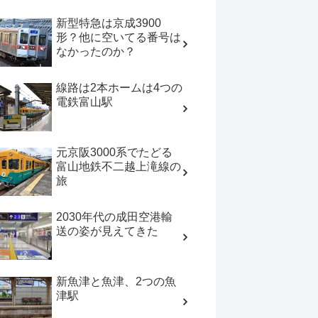
新型特急は京成3900
形？他に空いてる番号は
なかったのか？
線路は2本ホームは4つの
電鉄富山駅
元京阪3000系でたどる
富山地鉄不二越上滝線の
旅
2030年代の成田空港輸
送の姿が見えてきた
新魚津と魚津、2つの魚
津駅