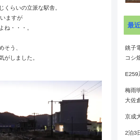
じくらいの立派な駅舎。
ていますが
最
よね・・・。
銚子電
めそう、
コシ
気がしました。
E25
梅雨
大佐
京成
2泊