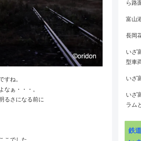
ら路
富山
長岡花
いざ
型車
いざ
ですね。
よなぁ・・・。
いざ
明るさになる前に
ラム
鉄
ここでした。