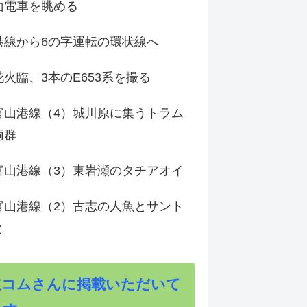
面電車を眺める
港線から6の字運転の環状線へ
火臨、3本のE653系を撮る
富山港線（4）城川原に集うトラム
両群
富山港線（3）東岩瀬のタチアオイ
富山港線（2）古志の人魚とサント
と
道コムさんに掲載いただいて