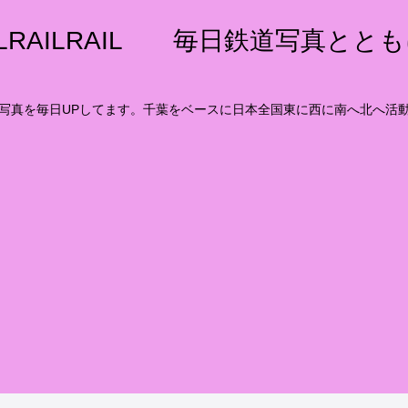
ILRAILRAIL 毎日鉄道写真とと
写真を毎日UPしてます。千葉をベースに日本全国東に西に南へ北へ活