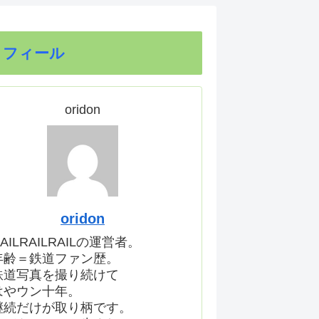
ロフィール
oridon
oridon
AILRAILRAILの運営者。
年齢＝鉄道ファン歴。
鉄道写真を撮り続けて
はやウン十年。
継続だけが取り柄です。