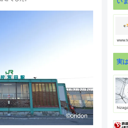
い
www.t
実
hizag