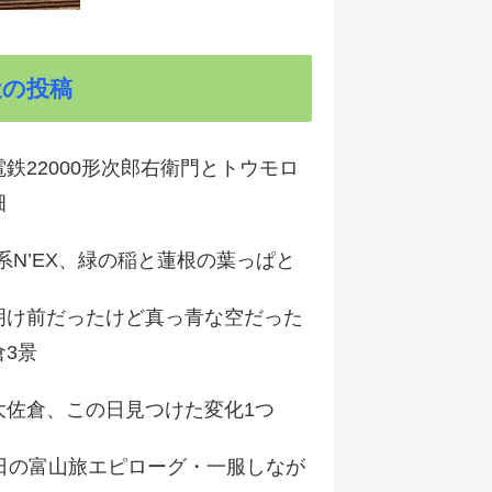
近の投稿
鉄22000形次郎右衛門とトウモロ
畑
9系N’EX、緑の稲と蓮根の葉っぱと
明け前だったけど真っ青な空だった
倉3景
大佐倉、この日見つけた変化1つ
3日の富山旅エピローグ・一服しなが