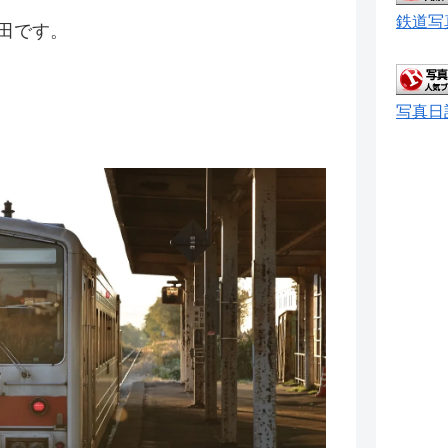
鉄道写
田です。
写真日