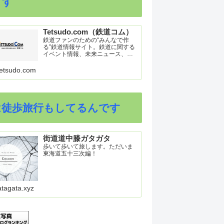
ます
Tetsudo.com（鉄道コム）
鉄道ファンのための“みんなで作
る”鉄道情報サイト。鉄道に関する
イベント情報、未来ニュース、車
両トピックスを掲載。インターネ
ット上の公式リリース、ブログ、
etsudo.com
動画、つぶやきなどを集めたリン
ク集や、参加型ゲーム「駅つなゲ
ー」も提供。
は徒歩旅行もしてるんです
街道道中膝ガタガタ
歩いて歩いて旅します。ただいま
東海道五十三次編！
atagata.xyz