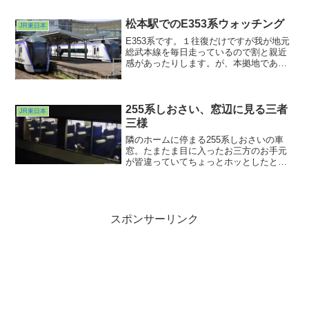
アレが帰ってきました。EF210が来る前
に不意打ちを喰らったレール運搬車・キ
松本駅でのE353系ウォッチング
JR東日本
ヤE195でした。
E353系です。１往復だけですが我が地元
総武本線を毎日走っているので割と親近
感があったりします。が、本拠地である
長野県内ではあまり見たことがなかった
りして。長野から383系しなので松本まで
やってきたのですがお隣のホームにE353
系あずさがいたのでしばし観察タイム。
255系しおさい、窓辺に見る三者
JR東日本
三様
隣のホームに停まる255系しおさいの車
窓。たまたま目に入ったお三方のお手元
が皆違っていてちょっとホッとしたとい
う。最近車窓を見るとみんなスマホいじ
ってる光景しか見えなくて辟易とするこ
とが多かったもので、バラバラな仕草
に、あぁ本当はこうだよなぁ・・・と。
私はスマホはいじりません基本。居眠り
スポンサーリンク
が基本ですからwww