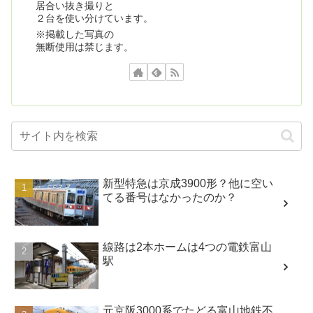
居合い抜き撮りと
２台を使い分けています。
※掲載した写真の
無断使用は禁じます。
新型特急は京成3900形？他に空い
てる番号はなかったのか？
線路は2本ホームは4つの電鉄富山
駅
元京阪3000系でたどる富山地鉄不