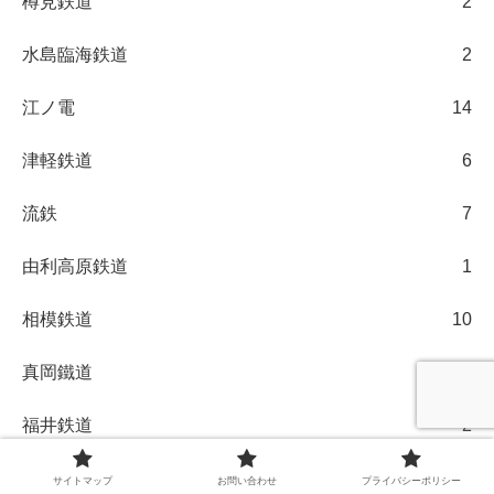
樽見鉄道
2
水島臨海鉄道
2
江ノ電
14
津軽鉄道
6
流鉄
7
由利高原鉄道
1
相模鉄道
10
真岡鐵道
5
福井鉄道
2
福島交通
1
サイトマップ
お問い合わせ
プライバシーポリシー