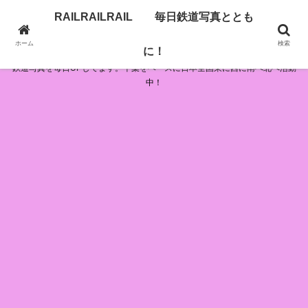
RAILRAILRAIL 毎日鉄道写真ととも
RAILRAILRAIL 毎日鉄道写真とともに！
ホーム
検索
に！
鉄道写真を毎日UPしてます。千葉をベースに日本全国東に西に南へ北へ活動
中！