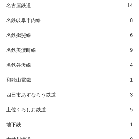
名古屋鉄道
14
名鉄岐阜市内線
8
名鉄揖斐線
6
名鉄美濃町線
9
名鉄谷汲線
4
和歌山電鐵
1
四日市あすなろう鉄道
3
土佐くろしお鉄道
5
地下鉄
1