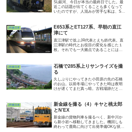
SL銀河、今日が本当の最終日でした。最
近この話題が出てくることも多くなって
いたのですが、人混みが苦手な私は、SL
運行日の沿道の惨状を思い出してしま
い、ちょっと冷めておりました。本当は
撮りに行きたかったんですけどね
E653系とET127系、早朝の直江
JR東日本
ぇ・・・もろもろ考えた末、行くのは見
津にて
送りました。撮り直したい駄作ですが、
せめてもの「餞」ということで・・・。
直江津駅で並ぶJR代表とえち鉄代表。直
江津駅の時代とお役目の変化を感じた１
枚。それでも一大拠点であることには変
わりありません。次回はもっと人で溢れ
る時間帯も見てみたいな、と。本来の姿
はそういう時間にあるかと思いました。
石橋で285系上りサンライズを撮
JR東日本
る
久しぶりにやってきた小田原の先の石橋
のお山。以前冬場にやってきた時は夜明
けが遅くてまだ真っ暗。古戦場跡だとい
うことで頭に矢が刺さった落武者の亡霊
が出やしないかとビビりながら待機した
こともありましたっけw。が、今回は午前
新金線を撮る（4）キヤと桃太郎
JR東日本
5時といえど5月の中旬、写真が撮れるほ
とN’EX
どの十分な明るさが確保できていまし
た。
新金線の貨物列車を撮るべく、新中川か
ら新小岩へ移動してきました。機回しも
終わって鹿島に向けて出発準備OKな状態
で佇むEF210率いるコンテナ列車の脇に