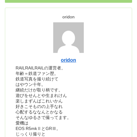
oridon
oridon
RAILRAILRAILの運営者。
年齢＝鉄道ファン歴。
鉄道写真を撮り続けて
はやウン十年。
継続だけが取り柄です。
遊びをせんとや生まれけん
楽しまずんばこれいかん
好きこそものの上手なれ
心配するななんとかなる
そんなゆるさで撮ってます。
愛機は
EOS R5mkⅡとGRⅢ。
じっくり撮りと