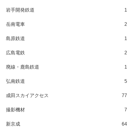
岩手開発鉄道
1
岳南電車
2
島原鉄道
1
広島電鉄
2
廃線・鹿島鉄道
1
弘南鉄道
5
成田スカイアクセス
77
撮影機材
7
新京成
64