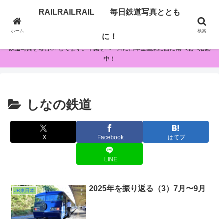
RAILRAILRAIL 毎日鉄道写真ととも
RAILRAILRAIL 毎日鉄道写真とともに！
ホーム
検索
に！
鉄道写真を毎日UPしてます。千葉をベースに日本全国東に西に南へ北へ活動
中！
しなの鉄道
X
Facebook
はてブ
LINE
2025年を振り返る（3）7月〜9月
JR東日本