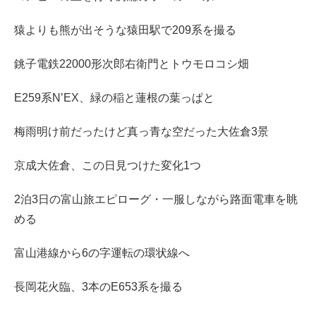
猿よりも熊が出そうな猿田駅で209系を撮る
銚子電鉄22000形次郎右衛門とトウモロコシ畑
E259系N’EX、緑の稲と蓮根の葉っぱと
梅雨明け前だったけど真っ青な空だった大佐倉3景
京成大佐倉、この日見つけた変化1つ
2泊3日の富山旅エピローグ・一服しながら路面電車を眺
める
富山港線から6の字運転の環状線へ
長岡花火臨、3本のE653系を撮る