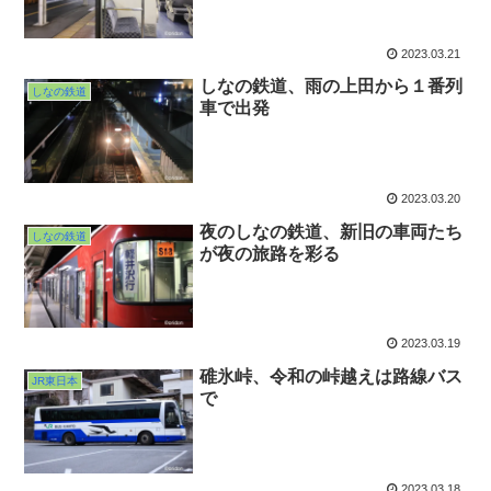
2023.03.21
しなの鉄道、雨の上田から１番列
しなの鉄道
車で出発
2023.03.20
夜のしなの鉄道、新旧の車両たち
しなの鉄道
が夜の旅路を彩る
2023.03.19
碓氷峠、令和の峠越えは路線バス
JR東日本
で
2023.03.18