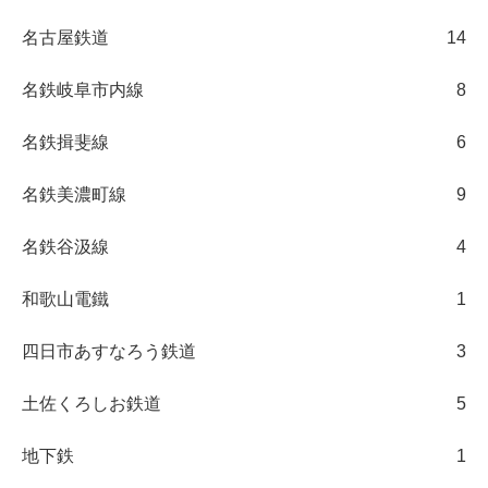
名古屋鉄道
14
名鉄岐阜市内線
8
名鉄揖斐線
6
名鉄美濃町線
9
名鉄谷汲線
4
和歌山電鐵
1
四日市あすなろう鉄道
3
土佐くろしお鉄道
5
地下鉄
1