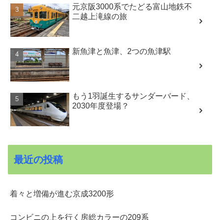
元京阪3000系でたどる富山地鉄不
二越上滝線の旅
新魚津と魚津、2つの魚津駅
もう1羽誕生するサンダーバード、
2030年度登場？
最近の投稿
着々と増備が進む京成3200形
コンビニの上を行く房総カラーの209系