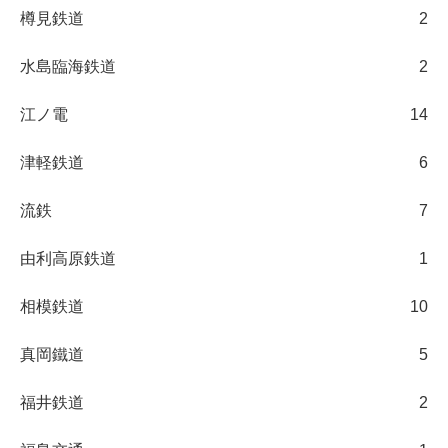
樽見鉄道
2
水島臨海鉄道
2
江ノ電
14
津軽鉄道
6
流鉄
7
由利高原鉄道
1
相模鉄道
10
真岡鐵道
5
福井鉄道
2