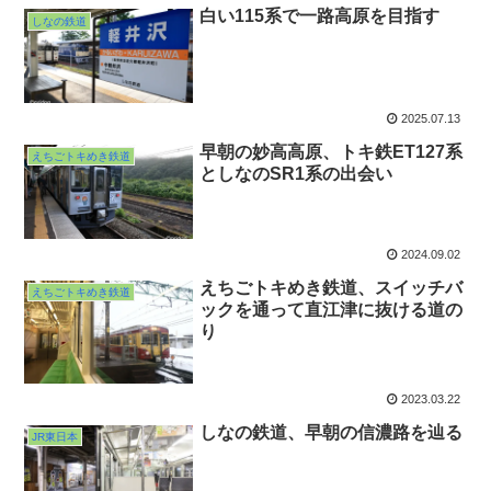
白い115系で一路高原を目指す
しなの鉄道
2025.07.13
早朝の妙高高原、トキ鉄ET127系
えちごトキめき鉄道
としなのSR1系の出会い
2024.09.02
えちごトキめき鉄道、スイッチバ
えちごトキめき鉄道
ックを通って直江津に抜ける道の
り
2023.03.22
しなの鉄道、早朝の信濃路を辿る
JR東日本