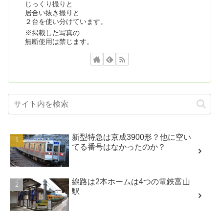
じっくり撮りと
居合い抜き撮りと
２台を使い分けています。
※掲載した写真の
無断使用は禁じます。
新型特急は京成3900形？他に空い
てる番号はなかったのか？
線路は2本ホームは4つの電鉄富山
駅