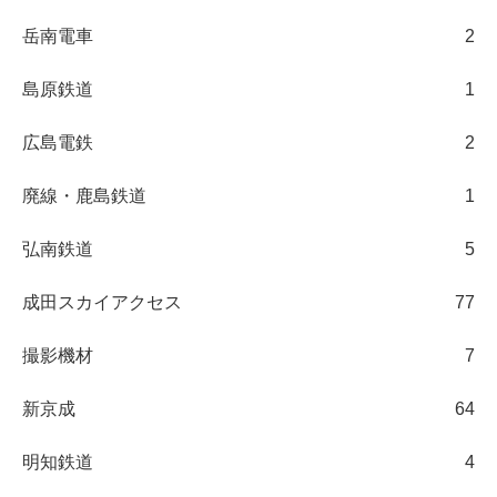
岳南電車
2
島原鉄道
1
広島電鉄
2
廃線・鹿島鉄道
1
弘南鉄道
5
成田スカイアクセス
77
撮影機材
7
新京成
64
明知鉄道
4