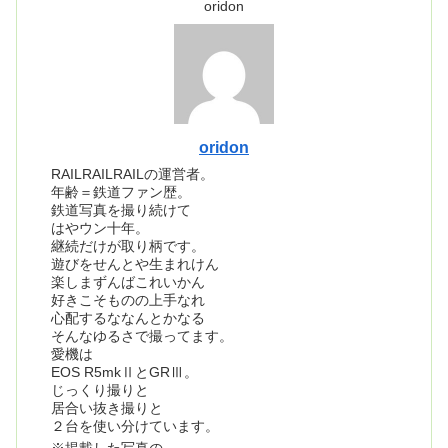
oridon
oridon
RAILRAILRAILの運営者。
年齢＝鉄道ファン歴。
鉄道写真を撮り続けて
はやウン十年。
継続だけが取り柄です。
遊びをせんとや生まれけん
楽しまずんばこれいかん
好きこそものの上手なれ
心配するななんとかなる
そんなゆるさで撮ってます。
愛機は
EOS R5mkⅡとGRⅢ。
じっくり撮りと
居合い抜き撮りと
２台を使い分けています。