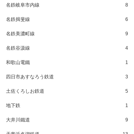
名鉄岐阜市内線
8
名鉄揖斐線
6
名鉄美濃町線
9
名鉄谷汲線
4
和歌山電鐵
1
四日市あすなろう鉄道
3
土佐くろしお鉄道
5
地下鉄
1
大井川鐵道
9