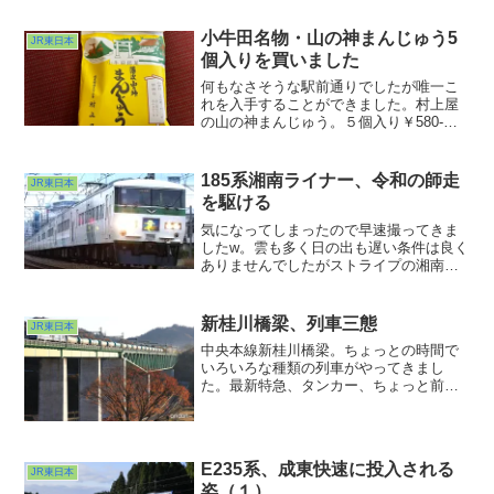
らず運転されただけでもめっけものか。
運転計画立てた頃は今の状況わからなか
小牛田名物・山の神まんじゅう5
JR東日本
ったでしょうしねぇ。来年が千客万来に
個入りを買いました
なりますよう祈りながらのお見送りでし
た。
何もなさそうな駅前通りでしたが唯一こ
れを入手することができました。村上屋
の山の神まんじゅう。５個入り￥580-。
かつてはホームで立ち売りをしていたと
か。白皮であっさりした餡子が美味しく
て上品なお味でしたよ・・・って食べち
185系湘南ライナー、令和の師走
JR東日本
ゃってから写真撮り忘れに気づく有様w。
を駆ける
気になってしまったので早速撮ってきま
したw。雲も多く日の出も遅い条件は良く
ありませんでしたがストライプの湘南ラ
イナーはほぼ定時に現れました。貨物線
ではなく本線経由の湘南ライナー２号。
15両編成でもなかなかの乗車率に見えま
新桂川橋梁、列車三態
JR東日本
した。東京までおよそ...
中央本線新桂川橋梁。ちょっとの時間で
いろいろな種類の列車がやってきまし
た。最新特急、タンカー、ちょっと前の
主役・・・。在来線はこの多種多様なと
ころが見ていて楽しいですよね。あ、各
停の211系載せるの忘れた・・・(^ ^;;
E235系、成東快速に投入される
JR東日本
姿（１）