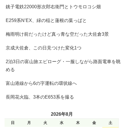
銚子電鉄22000形次郎右衛門とトウモロコシ畑
E259系N’EX、緑の稲と蓮根の葉っぱと
梅雨明け前だったけど真っ青な空だった大佐倉3景
京成大佐倉、この日見つけた変化1つ
2泊3日の富山旅エピローグ・一服しながら路面電車を眺
める
富山港線から6の字運転の環状線へ
長岡花火臨、3本のE653系を撮る
2026年8月
日
月
火
水
木
金
土