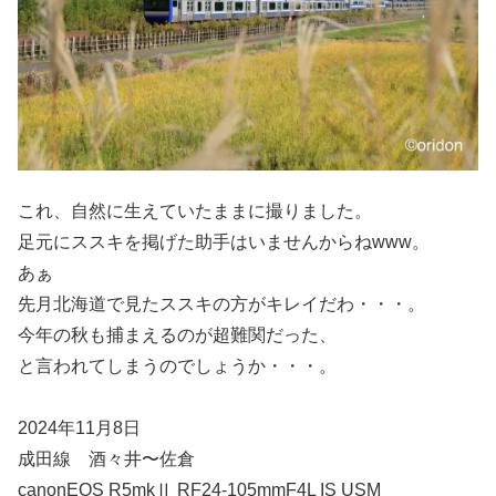
これ、自然に生えていたままに撮りました。
足元にススキを掲げた助手はいませんからねwww。
あぁ
先月北海道で見たススキの方がキレイだわ・・・。
今年の秋も捕まえるのが超難関だった、
と言われてしまうのでしょうか・・・。
2024年11月8日
成田線 酒々井〜佐倉
canonEOS R5mkⅡ RF24-105mmF4L IS USM