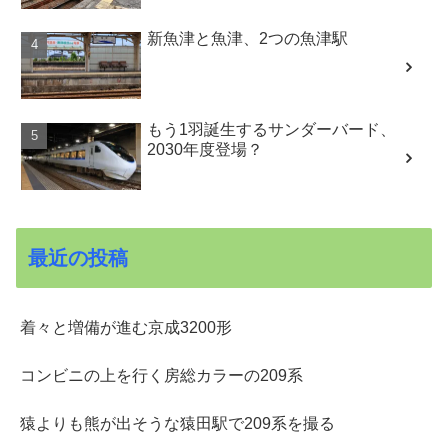
新魚津と魚津、2つの魚津駅
もう1羽誕生するサンダーバード、
2030年度登場？
最近の投稿
着々と増備が進む京成3200形
コンビニの上を行く房総カラーの209系
猿よりも熊が出そうな猿田駅で209系を撮る