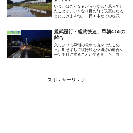
いつかはこうなるだろうなぁと思ってい
たことが、いきなり目の前で現実になる
とたまげますね。１日１本だけの総武線
経由の成東始発快速。この日とうとうそ
の運用にE235系が投入されている姿を目
撃してしまいました。じきにこれが当た
総武緩行・総武快速、早朝4:55の
JR東日本
り前の光景になるんですが、時代の変わ
離合
り目を突きつけられたような気がしまし
た。あと２回続きますw
久しぶりに早朝の電車で出かけたこの
日。期せずして緩行線と快速線の離合シ
ーンを目にすることができました。雨宿
りがてらでなければ違った立ち位置にな
っていたと思われ、まぁある意味雨さま
さまな写真となりました。そういえば雨
の日に撮るのも久しぶりだったかも？た
まにはこんな天気の道中もいいのかもし
スポンサーリンク
れませんwww