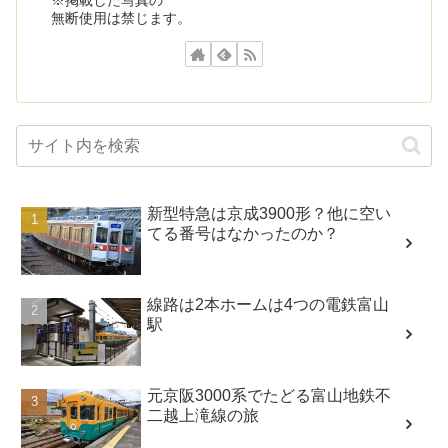
※掲載した写真の
無断使用は禁じます。
新型特急は京成3900形？他に空い
てる番号はなかったのか？
線路は2本ホームは4つの電鉄富山
駅
元京阪3000系でたどる富山地鉄不
二越上滝線の旅