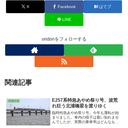
X
Facebook
はてブ
LINE
oridonをフォローする
関連記事
E257系特急あやめ祭り号、波荒
JR東日本
れ狂う北浦橋梁を渡りゆく
臨時特急あやめ祭り号。今年も運転が始
まりました。車内の様子は窺い知れませ
んでしたが、実際の乗車率はどんなもん
だったんでしょうねぇ・・・。運休にな