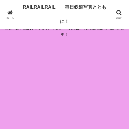
RAILRAILRAIL 毎日鉄道写真ととも
RAILRAILRAIL 毎日鉄道写真とともに！
ホーム
検索
に！
鉄道写真を毎日UPしてます。千葉をベースに日本全国東に西に南へ北へ活動
中！