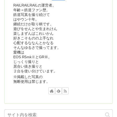
RAILRAILRAILの運営者。
年齢＝鉄道ファン歴。
鉄道写真を撮り続けて
はやウン十年。
継続だけが取り柄です。
遊びをせんとや生まれけん
楽しまずんばこれいかん
好きこそものの上手なれ
心配するななんとかなる
そんなゆるさで撮ってます。
愛機は
EOS R5mkⅡとGRⅢ。
じっくり撮りと
居合い抜き撮りと
２台を使い分けています。
※掲載した写真の
無断使用は禁じます。