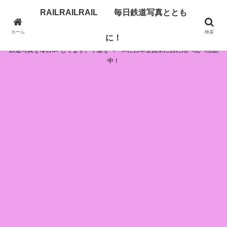
RAILRAILRAIL 毎日鉄道写真ととも
RAILRAILRAIL 毎日鉄道写真とともに！
ホーム
検索
に！
鉄道写真を毎日UPしてます。千葉をベースに日本全国東に西に南へ北へ活動
中！