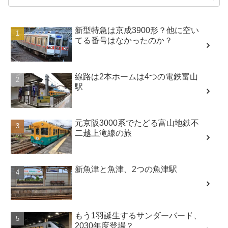
新型特急は京成3900形？他に空い
てる番号はなかったのか？
線路は2本ホームは4つの電鉄富山
駅
元京阪3000系でたどる富山地鉄不
二越上滝線の旅
新魚津と魚津、2つの魚津駅
もう1羽誕生するサンダーバード、
2030年度登場？