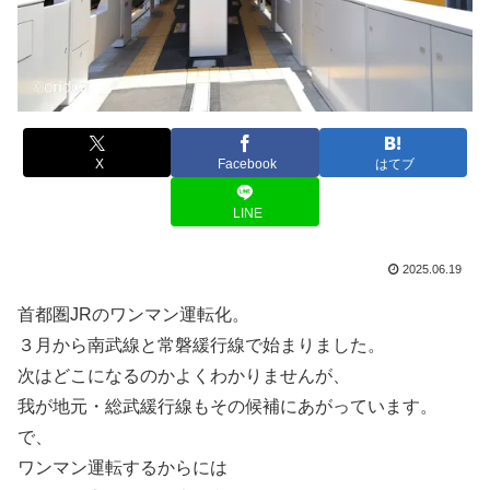
X
Facebook
はてブ
LINE
2025.06.19
首都圏JRのワンマン運転化。
３月から南武線と常磐緩行線で始まりました。
次はどこになるのかよくわかりませんが、
我が地元・総武緩行線もその候補にあがっています。
で、
ワンマン運転するからには