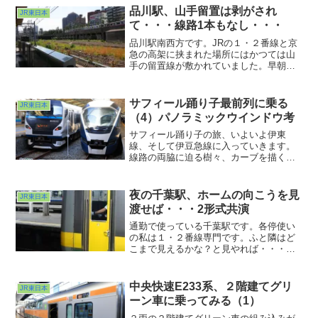
けどねぇ・・・気仙沼からもこちらの
品川駅、山手留置は剥がされ
JR東日本
BRTのお世話になります。ではポケモン
て・・・線路1本もなし・・・
たちに見送られて気仙沼出発です。
品川駅南西方です。JRの１・２番線と京
急の高架に挟まれた場所にはかつては山
手の留置線が敷かれていました。早朝深
夜にここで休む黄緑の車両を見た方も多
いことでしょう。20世紀の頃、品川駅の
ある場所に泊まる勤務をしていたことが
サフィール踊り子最前列に乗る
JR東日本
あったのですが終電後...
（4）パノラミックウインドウ考
サフィール踊り子の旅、いよいよ伊東
線、そして伊豆急線に入っていきます。
線路の両脇に迫る樹々、カーブを描く単
線、大幹線の東海道本線ではないことを
まざまざと見せつけられますねぇ。単線
区間なので交換待ちもたびたび。
夜の千葉駅、ホームの向こうを見
JR東日本
渡せば・・・2形式共演
通勤で使っている千葉駅です。各停使い
の私は１・２番線専門です。ふと隣はど
こまで見えるかな？と見やれば・・・今
回は７番線まででした。おそらく成田か
らの上り快速。どうかすると10番線の向
こうまでスコーンっと見通せる時がある
中央快速E233系、２階建てグリ
JR東日本
んですが・・・千葉駅だ...
ーン車に乗ってみる（1）