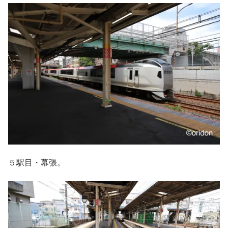
５駅目・幕張。