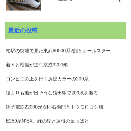
最近の投稿
柏駅の突端で見た東武60000系2態とオールスター
着々と増備が進む京成3200形
コンビニの上を行く房総カラーの209系
猿よりも熊が出そうな猿田駅で209系を撮る
銚子電鉄22000形次郎右衛門とトウモロコシ畑
E259系N’EX、緑の稲と蓮根の葉っぱと