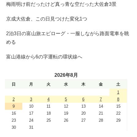
梅雨明け前だったけど真っ青な空だった大佐倉3景
京成大佐倉、この日見つけた変化1つ
2泊3日の富山旅エピローグ・一服しながら路面電車を眺
める
富山港線から6の字運転の環状線へ
2026年8月
日
月
火
水
木
金
土
1
2
3
4
5
6
7
8
9
10
11
12
13
14
15
16
17
18
19
20
21
22
23
24
25
26
27
28
29
30
31