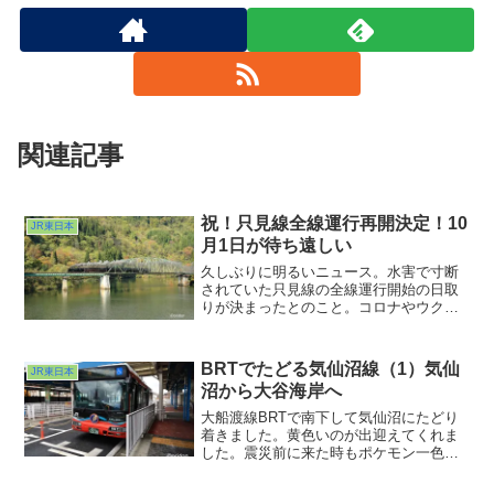
関連記事
祝！只見線全線運行再開決定！10
JR東日本
月1日が待ち遠しい
久しぶりに明るいニュース。水害で寸断
されていた只見線の全線運行開始の日取
りが決まったとのこと。コロナやウクラ
イナといったゲンナリするニュースが続
いていた昨今、ようやく明るい光が差し
込んだように感じました。不通区間を最
BRTでたどる気仙沼線（1）気仙
JR東日本
後に撮っていたのが今回の写真だと思わ
沼から大谷海岸へ
れます。なんと2008年。今から14年ぶり
の再会が楽しみです。
大船渡線BRTで南下して気仙沼にたどり
着きました。黄色いのが出迎えてくれま
した。震災前に来た時もポケモン一色の
駅でしたが今もそれは変わらないようで
すね。本当は鉄道車両に乗りたいんです