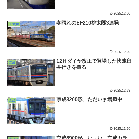
2025.12.30
冬晴れのEF210桃太郎3連発
JR貨物
2025.12.29
12月ダイヤ改正で登場した快速臼
京成
井行きを撮る
2025.12.29
京成3200形、ただいま増殖中
京成
2025.12.28
京成8900形、いよいよ京成カラ