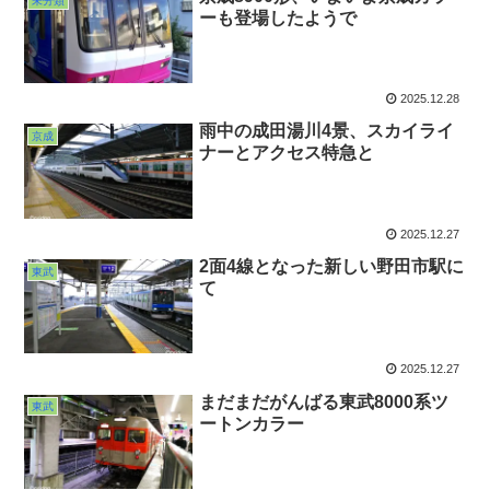
未分類
ーも登場したようで
2025.12.28
雨中の成田湯川4景、スカイライ
京成
ナーとアクセス特急と
2025.12.27
2面4線となった新しい野田市駅に
東武
て
2025.12.27
まだまだがんばる東武8000系ツ
東武
ートンカラー