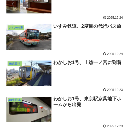
2025.12.24
いすみ鉄道、2度目の代行バス旅
いすみ鉄道
2025.12.24
わかしお1号、上総一ノ宮に到着
JR東日本
2025.12.23
わかしお1号、東京駅京葉地下ホ
JR東日本
ームから出発
2025.12.23