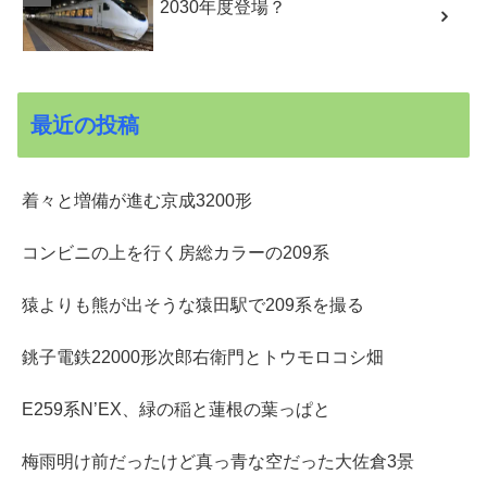
2030年度登場？
最近の投稿
着々と増備が進む京成3200形
コンビニの上を行く房総カラーの209系
猿よりも熊が出そうな猿田駅で209系を撮る
銚子電鉄22000形次郎右衛門とトウモロコシ畑
E259系N’EX、緑の稲と蓮根の葉っぱと
梅雨明け前だったけど真っ青な空だった大佐倉3景