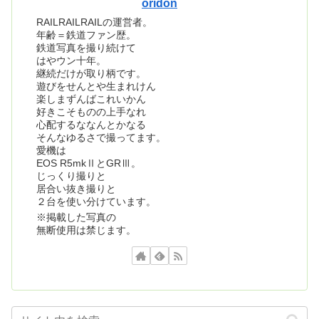
oridon
RAILRAILRAILの運営者。
年齢＝鉄道ファン歴。
鉄道写真を撮り続けて
はやウン十年。
継続だけが取り柄です。
遊びをせんとや生まれけん
楽しまずんばこれいかん
好きこそものの上手なれ
心配するななんとかなる
そんなゆるさで撮ってます。
愛機は
EOS R5mkⅡとGRⅢ。
じっくり撮りと
居合い抜き撮りと
２台を使い分けています。
※掲載した写真の
無断使用は禁じます。