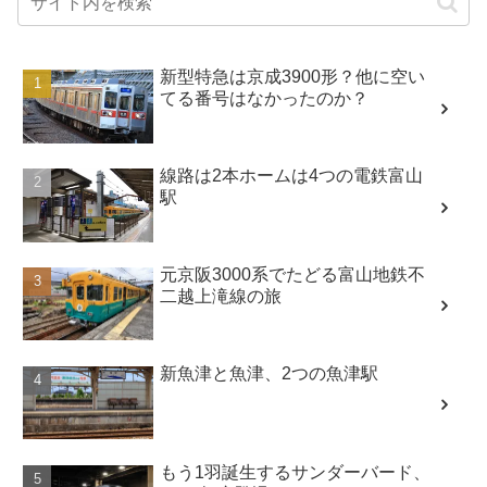
新型特急は京成3900形？他に空い
てる番号はなかったのか？
線路は2本ホームは4つの電鉄富山
駅
元京阪3000系でたどる富山地鉄不
二越上滝線の旅
新魚津と魚津、2つの魚津駅
もう1羽誕生するサンダーバード、