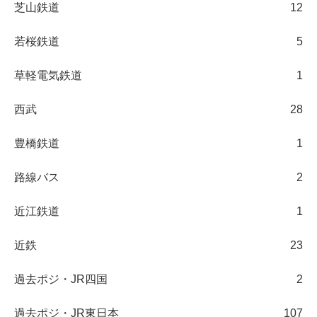
芝山鉄道
12
若桜鉄道
5
草軽電気鉄道
1
西武
28
豊橋鉄道
1
路線バス
2
近江鉄道
1
近鉄
23
過去ポジ・JR四国
2
過去ポジ・JR東日本
107