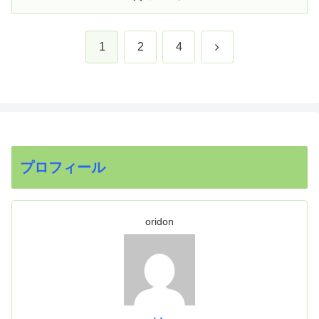
次
1
2
4
へ
プロフィール
oridon