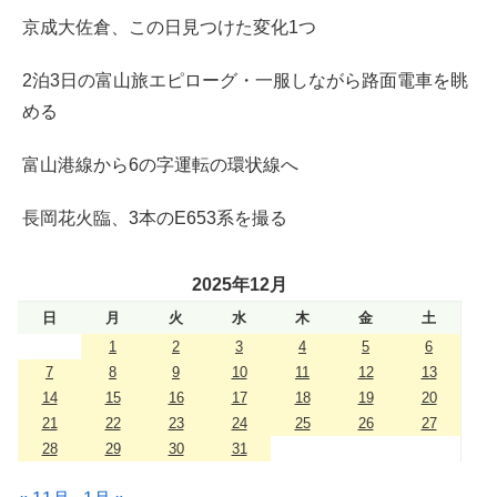
京成大佐倉、この日見つけた変化1つ
2泊3日の富山旅エピローグ・一服しながら路面電車を眺
める
富山港線から6の字運転の環状線へ
長岡花火臨、3本のE653系を撮る
2025年12月
日
月
火
水
木
金
土
1
2
3
4
5
6
7
8
9
10
11
12
13
14
15
16
17
18
19
20
21
22
23
24
25
26
27
28
29
30
31