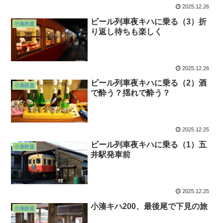
2025.12.26
ビール列車夜キハに乗る（3）折
小湊鉄道
り返し待ちも楽しく
2025.12.26
ビール列車夜キハに乗る（2）酒
小湊鉄道
で酔う？揺れで酔う？
2025.12.25
ビール列車夜キハに乗る（1）五
小湊鉄道
井駅発車前
2025.12.25
小湊キハ200、最後尾で下見の旅
小湊鉄道