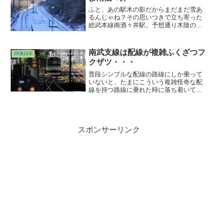
はり佐倉あたりへの出撃は必須になりそ
うです。
ふと、あの駅木の影だからまだまだ雪あ
るんじゃね？その思いつきで立ち寄った
総武本線南酒々井駅。予想通り木陰の北
側に位置する駅は降雪から数日経ってい
るにもかかわらずいまだ真っ白でカチン
コチンに凍りついたままでした。跨線橋
南武支線は配線が複雑ふくざつフ
JR東日本
に屋根のない無人駅。まだまだ残雪がい
クザツ・・・
ばり散らしておりました。凍った雪が一
番怖い。えぇわかってますとも。
普段シンプルな配線の路線にしか乗って
いないと、たまにこういう複雑怪奇な配
線を持つ路線に乗れた時に落ち着いて座
っていられなくなります(^ ^;;貨物列車の
方が主役みたいな路線ですから、振り分
けの都合上複雑になってしまうんでしょ
うか。武蔵小杉の長距離乗り換えは嫌で
すが、こっちの複雑線路を眺める通勤な
スポンサーリンク
らいいなぁと思いましたよ