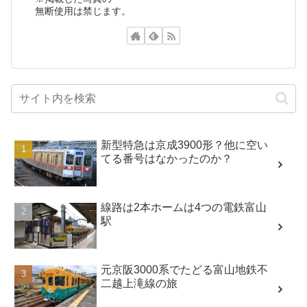
無断使用は禁じます。
新型特急は京成3900形？他に空い
てる番号はなかったのか？
線路は2本ホームは4つの電鉄富山
駅
元京阪3000系でたどる富山地鉄不
二越上滝線の旅