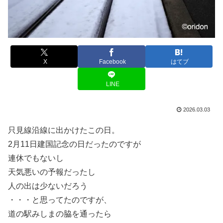
X
Facebook
はてブ
LINE
2026.03.03
只見線沿線に出かけたこの日。
2月11日建国記念の日だったのですが
連休でもないし
天気悪いの予報だったし
人の出は少ないだろう
・・・と思ってたのですが、
道の駅みしまの脇を通ったら