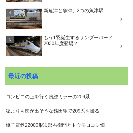
新魚津と魚津、2つの魚津駅
もう1羽誕生するサンダーバード、
2030年度登場？
最近の投稿
コンビニの上を行く房総カラーの209系
猿よりも熊が出そうな猿田駅で209系を撮る
銚子電鉄22000形次郎右衛門とトウモロコシ畑