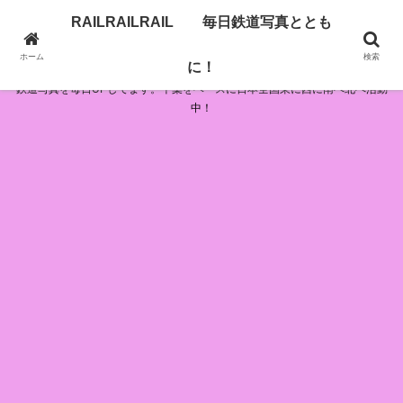
RAILRAILRAIL 毎日鉄道写真ととも
RAILRAILRAIL 毎日鉄道写真とともに！
ホーム
検索
に！
鉄道写真を毎日UPしてます。千葉をベースに日本全国東に西に南へ北へ活動
中！