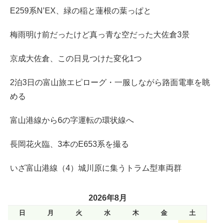
E259系N’EX、緑の稲と蓮根の葉っぱと
梅雨明け前だったけど真っ青な空だった大佐倉3景
京成大佐倉、この日見つけた変化1つ
2泊3日の富山旅エピローグ・一服しながら路面電車を眺
める
富山港線から6の字運転の環状線へ
長岡花火臨、3本のE653系を撮る
いざ富山港線（4）城川原に集うトラム型車両群
2026年8月
日
月
火
水
木
金
土