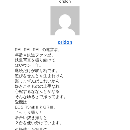
oridon
oridon
RAILRAILRAILの運営者。
年齢＝鉄道ファン歴。
鉄道写真を撮り続けて
はやウン十年。
継続だけが取り柄です。
遊びをせんとや生まれけん
楽しまずんばこれいかん
好きこそものの上手なれ
心配するななんとかなる
そんなゆるさで撮ってます。
愛機は
EOS R5mkⅡとGRⅢ。
じっくり撮りと
居合い抜き撮りと
２台を使い分けています。
※掲載した写真の