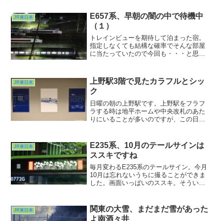
なしくしていましょう。ウィルスが大人
しくなるまでは・・・
E657系、早朝の闇の中で待機中
JR東日本
（１）
トレインビューを期待して泊まった宿。
指定しなくても結構な確率でそんな部屋
に当たっていたので今回も・・・と思っ
ていたらさにあらず(T^T)。でもチェック
アウト直前に線路が見える廊下の窓を発
見。忍び足で近寄って撮ったのが今回の
上野駅3階で見たカラフルとシッ
JR東日本
写真です。見えたのは図らずも常磐線の
ク
エースE657系。今度いわきに来る時はあ
れに乗りたいなぁ・・。
日曜の朝の上野駅です。上野駅をフラフ
ラする時は地平ホームや中央改札のあた
りにいることが多いのですが、この日は
珍しく３階をフラフラしておりました。
以前新幹線の乗り換え改札が３階にあっ
た頃は（いつの話だ？w）なんともがらん
E235系、10月のテールサインは
JR東日本
とした空間でしたが、フローラ、ディ
ススキですね
ラ、エキュートと名を変え品を変え
毎月変わるE235系のテールサイン。今月
10月は忘れないうちに撮ることができま
した。画面いっぱいのススキ。そういや
まだ本物のススキを見ていない・・・。
やはり画面じゃなくて本物の季節感を味
わいたいものです。山手線ではなく地元
関東の大雪、まだまだ雪があった
JR東日本
千葉県の方が撮りやすかったりして。や
よ南酒々井