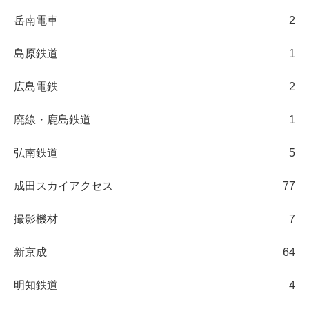
岳南電車
2
島原鉄道
1
広島電鉄
2
廃線・鹿島鉄道
1
弘南鉄道
5
成田スカイアクセス
77
撮影機材
7
新京成
64
明知鉄道
4