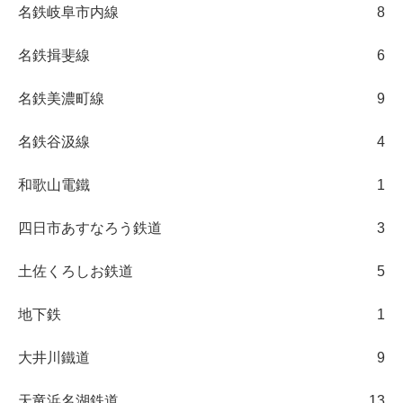
名鉄岐阜市内線
8
名鉄揖斐線
6
名鉄美濃町線
9
名鉄谷汲線
4
和歌山電鐵
1
四日市あすなろう鉄道
3
土佐くろしお鉄道
5
地下鉄
1
大井川鐵道
9
天竜浜名湖鉄道
13