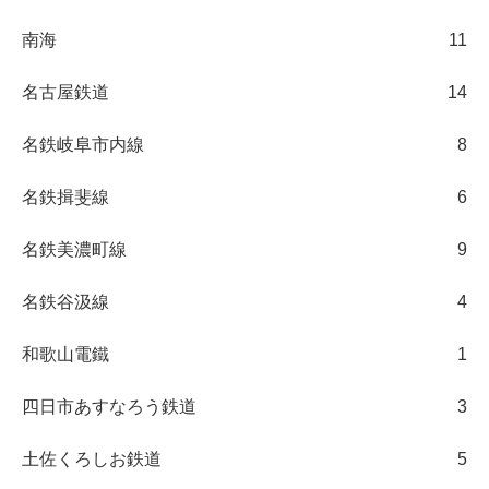
南海
11
名古屋鉄道
14
名鉄岐阜市内線
8
名鉄揖斐線
6
名鉄美濃町線
9
名鉄谷汲線
4
和歌山電鐵
1
四日市あすなろう鉄道
3
土佐くろしお鉄道
5