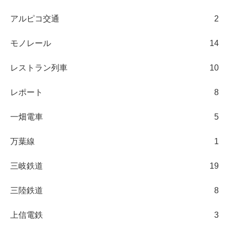
アルピコ交通
2
モノレール
14
レストラン列車
10
レポート
8
一畑電車
5
万葉線
1
三岐鉄道
19
三陸鉄道
8
上信電鉄
3