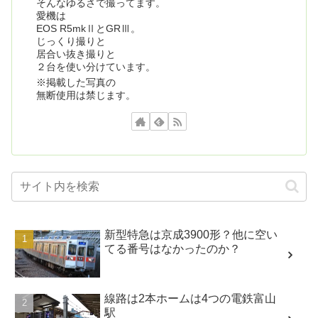
そんなゆるさで撮ってます。
愛機は
EOS R5mkⅡとGRⅢ。
じっくり撮りと
居合い抜き撮りと
２台を使い分けています。
※掲載した写真の
無断使用は禁じます。
新型特急は京成3900形？他に空い
てる番号はなかったのか？
線路は2本ホームは4つの電鉄富山
駅