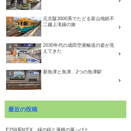
元京阪3000系でたどる富山地鉄不
二越上滝線の旅
2030年代の成田空港輸送の姿が見
えてきた
新魚津と魚津、2つの魚津駅
最近の投稿
E259系N’EX、緑の稲と蓮根の葉っぱと