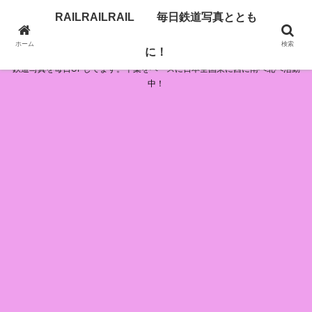
RAILRAILRAIL 毎日鉄道写真ととも
RAILRAILRAIL 毎日鉄道写真とともに！
ホーム
検索
に！
鉄道写真を毎日UPしてます。千葉をベースに日本全国東に西に南へ北へ活動
中！