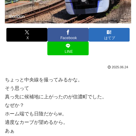
X
Facebook
はてブ
LINE
2025.06.24
ちょっと中央線を撮ってみるかな。
そう思って
真っ先に候補地に上がったのが信濃町でした。
なぜか？
ホーム端でも日陰だからw。
適度なカーブが望めるから。
あぁ