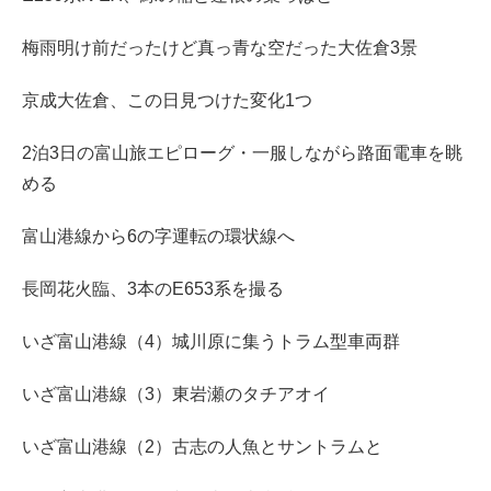
梅雨明け前だったけど真っ青な空だった大佐倉3景
京成大佐倉、この日見つけた変化1つ
2泊3日の富山旅エピローグ・一服しながら路面電車を眺
める
富山港線から6の字運転の環状線へ
長岡花火臨、3本のE653系を撮る
いざ富山港線（4）城川原に集うトラム型車両群
いざ富山港線（3）東岩瀬のタチアオイ
いざ富山港線（2）古志の人魚とサントラムと