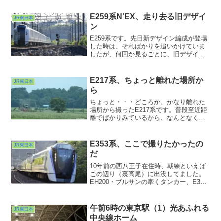
E259系N’EX、走り去る旧デザイ
JR東日本
ン
E259系です。先日新デザイン編成が登場
した時は、そればかりを追いかけていま
したが、何回か見るごとに、旧デザイン
の方が視認性よくないか？と思うように
なって来てしまいました。AFの食いつき
も良いような気も・・・（ほんとか？）
E217系、ちょっと離れた場所か
JR東日本
どちらにしても消えゆくデザイン。こん
ら
な〜時代〜もあ〜ったねと〜♪と記録して
おこうと思います。
ちょっと・・・どころか、かなり離れた
場所から撮ったE217系です。普段至近距
離でばかりみているから、なんとなく遠
くから見てみたくなりました。トンネル
の真正面でしたが・・・遠すぎました(^
^;;
E353系、ここで撮りたかったの
JR東日本
だ
10年前の西八王子在住時、朝練といえば
この辺り（裏高尾）に出没してました。
EH200・ブルサンの牽くタンカー、E351
のスーパーあずさ、よく撮りました。で
主役がE351→E353に代替わりしたので是
非ここで押さえておきたいと思い始めて
午前6時の東京駅（1）光あふれる
JR東日本
早数ヶ...
中央線ホーム