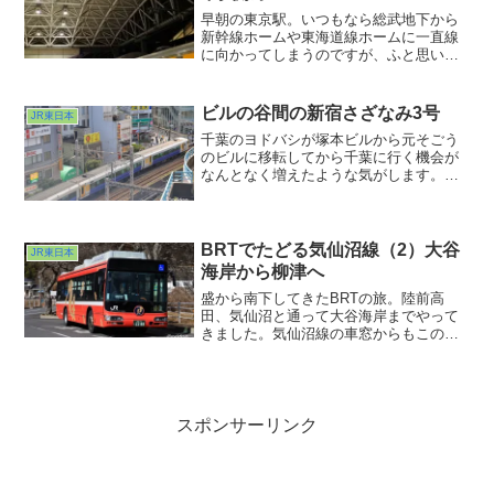
早朝の東京駅。いつもなら総武地下から
新幹線ホームや東海道線ホームに一直線
に向かってしまうのですが、ふと思い立
って長〜いエスカレーターに乗って高架
中央線ホームへ。さすが土曜の早朝、ほ
とんど人がいません。清々しいほど誰も
ビルの谷間の新宿さざなみ3号
JR東日本
いませんw。
千葉のヨドバシが塚本ビルから元そごう
のビルに移転してから千葉に行く機会が
なんとなく増えたような気がします。電
車にしても車にしても秋葉原まで行くよ
りも近いですからねぇ。で、この日は車
で出かけたのですが、地上７階の駐車場
に車を停めてふと、ここから線路が見え
BRTでたどる気仙沼線（2）大谷
JR東日本
るじゃん、と
海岸から柳津へ
盛から南下してきたBRTの旅。陸前高
田、気仙沼と通って大谷海岸までやって
きました。気仙沼線の車窓からもこの青
い海が見えていたんだろうか・・・。そ
う思っていたら再びBRT専用道に乗り入
れました。後部展望です。一般道と専用
道、唐突に切り替わるので気が休まりま
せんねw。
スポンサーリンク