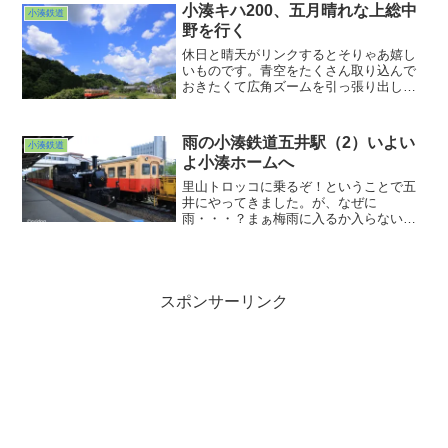
この時期。しばらくは会えないかもしれ
小湊キハ200、五月晴れな上総中
小湊鉄道
ませんが、また紅葉見物の方々を満載し
野を行く
た長い編成を見てみたいなぁ、と晴天に
感謝しながら撮った１枚です。
休日と晴天がリンクするとそりゃあ嬉し
いものです。青空をたくさん取り込んで
おきたくて広角ズームを引っ張り出しま
した。この日は気温も高く、一足早く夏
を感じた日でもありました。これから梅
雨に入るとこんな晴れ間はますます貴重
雨の小湊鉄道五井駅（2）いよい
小湊鉄道
になってくるでしょう。隙を逃さず１枚
よ小湊ホームへ
でも多く撮っておきたいものです。さて
梅雨入りはいつになるでしょうか？
里山トロッコに乗るぞ！ということで五
井にやってきました。が、なぜに
雨・・・？まぁ梅雨に入るか入らない
か？というような時期なので不安定なの
はまぁ仕方がないか。とりあえず雨に濡
れなくて済むところから１枚撮っておき
ましょう。今日の五井機関区、というよ
うな構図。
スポンサーリンク