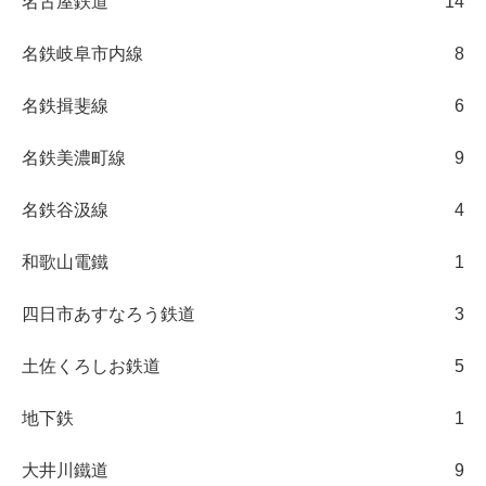
名古屋鉄道
14
名鉄岐阜市内線
8
名鉄揖斐線
6
名鉄美濃町線
9
名鉄谷汲線
4
和歌山電鐵
1
四日市あすなろう鉄道
3
土佐くろしお鉄道
5
地下鉄
1
大井川鐵道
9