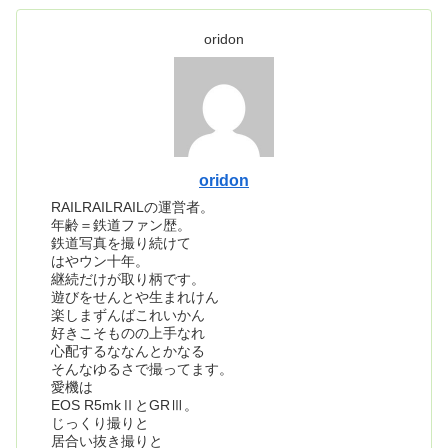
oridon
oridon
RAILRAILRAILの運営者。
年齢＝鉄道ファン歴。
鉄道写真を撮り続けて
はやウン十年。
継続だけが取り柄です。
遊びをせんとや生まれけん
楽しまずんばこれいかん
好きこそものの上手なれ
心配するななんとかなる
そんなゆるさで撮ってます。
愛機は
EOS R5mkⅡとGRⅢ。
じっくり撮りと
居合い抜き撮りと