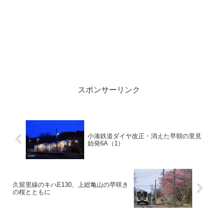
スポンサーリンク
小湊鉄道ダイヤ改正・消えた早朝の里見
始発6A（1）
久留里線のキハE130、上総亀山の早咲き
の桜とともに