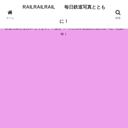
RAILRAILRAIL 毎日鉄道写真ととも
RAILRAILRAIL 毎日鉄道写真とともに！
ホーム
検索
に！
鉄道写真を毎日UPしてます。千葉をベースに日本全国東に西に南へ北へ活動
中！