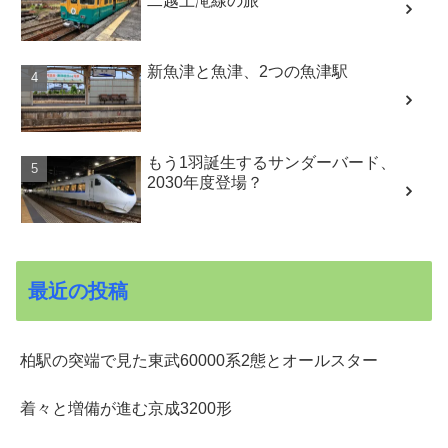
二越上滝線の旅
新魚津と魚津、2つの魚津駅
もう1羽誕生するサンダーバード、
2030年度登場？
最近の投稿
柏駅の突端で見た東武60000系2態とオールスター
着々と増備が進む京成3200形