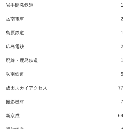
岩手開発鉄道
1
岳南電車
2
島原鉄道
1
広島電鉄
2
廃線・鹿島鉄道
1
弘南鉄道
5
成田スカイアクセス
77
撮影機材
7
新京成
64