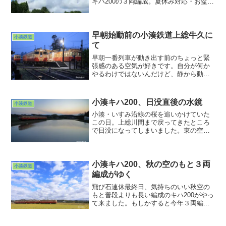
キハ200の３両編成。夏休み対応・お盆対
応なんでしょうか。昼間の３両編成は久
しぶりに見た気がしました。カーテン降
りちゃってたので繁盛ぶりはわかりませ
んでしたがさぞや賑や...
早朝始動前の小湊鉄道上総牛久に
小湊鉄道
て
早朝一番列車が動き出す前のちょっと緊
張感のある空気が好きです。自分が何か
やるわけではないんだけど、静から動に
移り行く瞬間というのは、見ているだけ
で身が引き締まります。３本の列車が動
き出す前のひととき。あぁこの日もいい
小湊キハ200、日没直後の水鏡
小湊鉄道
光景を見せていただけた。自分の他に誰
もいなかったので有り難さはさらに上が
小湊・いすみ沿線の桜を追いかけていた
ったような気がしました。
この日。上総川間まで戻ってきたところ
で日没になってしまいました。東の空は
もう真っ暗で月が輝き始めていました。
というわけでまだ空に明るさが残ってい
た西の方を向いて撮ってみることにしま
した。
小湊キハ200、秋の空のもと３両
小湊鉄道
編成がゆく
飛び石連休最終日、気持ちのいい秋空の
もと普段よりも長い編成のキハ200がやっ
て来ました。もしかすると今年３両編成
を見たのは初めてだったかも？コロナ禍
以前なら４両編成も出動していた毎年の