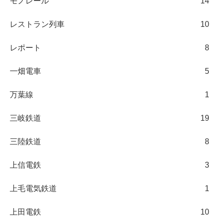
モノレール
14
レストラン列車
10
レポート
8
一畑電車
5
万葉線
1
三岐鉄道
19
三陸鉄道
8
上信電鉄
3
上毛電気鉄道
1
上田電鉄
10