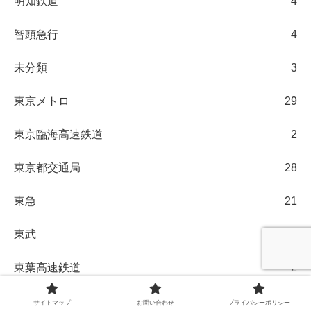
明知鉄道
4
智頭急行
4
未分類
3
東京メトロ
29
東京臨海高速鉄道
2
東京都交通局
28
東急
21
東武
124
東葉高速鉄道
2
樽見鉄道
2
サイトマップ
お問い合わせ
プライバシーポリシー