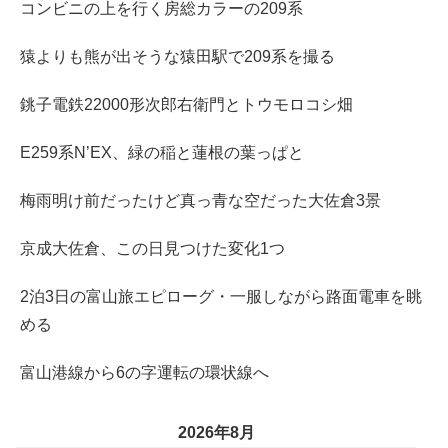
コンビニの上を行く房総カラーの209系
猿よりも熊が出そうな猿田駅で209系を撮る
銚子電鉄22000形次郎右衛門とトウモロコシ畑
E259系N’EX、緑の稲と蓮根の葉っぱと
梅雨明け前だったけど真っ青な空だった大佐倉3景
京成大佐倉、この日見つけた変化1つ
2泊3日の富山旅エピローグ・一服しながら路面電車を眺
める
富山港線から6の字運転の環状線へ
2026年8月