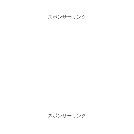
か。でもまぁ藤沢市民だった時にたらふ
く撮らせていただいていたので、未練は
ありません、ありませんともwww。最後
まで無事に走り抜けていただければそれ
スポンサーリンク
だけで本望です・・・。
スポンサーリンク