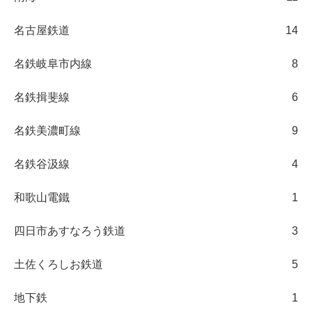
名古屋鉄道
14
名鉄岐阜市内線
8
名鉄揖斐線
6
名鉄美濃町線
9
名鉄谷汲線
4
和歌山電鐵
1
四日市あすなろう鉄道
3
土佐くろしお鉄道
5
地下鉄
1