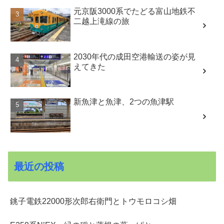
元京阪3000系でたどる富山地鉄不
二越上滝線の旅
2030年代の成田空港輸送の姿が見
えてきた
新魚津と魚津、2つの魚津駅
最近の投稿
銚子電鉄22000形次郎右衛門とトウモロコシ畑