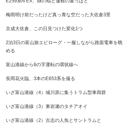
E259系N’EX、緑の稲と蓮根の葉っぱと
梅雨明け前だったけど真っ青な空だった大佐倉3景
京成大佐倉、この日見つけた変化1つ
2泊3日の富山旅エピローグ・一服しながら路面電車を眺
める
富山港線から6の字運転の環状線へ
長岡花火臨、3本のE653系を撮る
いざ富山港線（4）城川原に集うトラム型車両群
いざ富山港線（3）東岩瀬のタチアオイ
いざ富山港線（2）古志の人魚とサントラムと