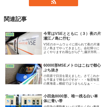
関連記事
今宵はVSEとともに（３）夜の片
小田急
瀬江ノ島に佇む
VSEのホームウェイに揺られて夜の片瀬
江ノ島までやってきました。会社帰りに
よくやりますわ我ながら(^ ^;;藤沢市民だ
った頃帰路に乗ったえのしまは色々な車
種が充当されてましたが、VSEだけは充
当されてなかったんですよねぇ・・・。
60000形MSEメトロはこねで都心
小田急
10年越しでコンプリートの夢が叶いまし
ぶち抜き
たw。これには間に合ってよかったです、
本当に・・・。
小田原で日没を迎えました。さてこれか
ら千葉まで帰るのですが・・・毎度毎度
の東海道→横総ではつまらんなぁ・・・
ということでこれで帰ることにしまし
た。60000形MSEによる北千住行き「メ
トロはこね」です。数ある小田急ロマン
小田急8000形、唯一残る白い車
小田急
スカーの中での現時点での最長距離ラン
体に青い帯
ナー。
小田急の通勤車といえば長らく白い車体