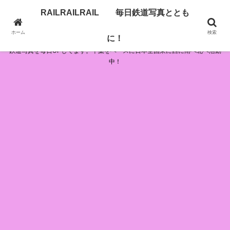
RAILRAILRAIL 毎日鉄道写真ととも
RAILRAILRAIL 毎日鉄道写真とともに！
ホーム
検索
に！
鉄道写真を毎日UPしてます。千葉をベースに日本全国東に西に南へ北へ活動
中！