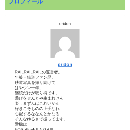
プロフィール
oridon
oridon
RAILRAILRAILの運営者。
年齢＝鉄道ファン歴。
鉄道写真を撮り続けて
はやウン十年。
継続だけが取り柄です。
遊びをせんとや生まれけん
楽しまずんばこれいかん
好きこそものの上手なれ
心配するななんとかなる
そんなゆるさで撮ってます。
愛機は
EOS R5mkⅡとGRⅢ。