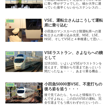
に青い帯がデフォでした。確か大学に通
っていた後半くらいからステンレスの
1000形が走り始め、その後あれよあれよ
と銀色が増えていき、今では8000形のみ
が白く塗られた車体に青い帯を巻いて走
VSE、運転士さんはこうして運転
小田急
っている状態になってしまいました。
席に乗り込む
小田急ロマンスカーの２階運転席への運
転士さんの乗り込み光景。NSE、LSE、
HiSE、そしてVSEと４車種通して思い出
してみても実際に運転士さんが潜り込む
ところを見たのは今回が初めてだったか
もしれません。乗客に最高の環境を提供
VSEラストラン、さよならへの餞
小田急
しつつも自らは窮屈なところに潜り込む
として
という。ある意味究極のサービスですよ
ね。貴重な光景でした。
12月10日、いよいよVSEがラストランを
迎えます。登場から引退まであっという
間だったなぁ・・・。あまり乗る機会は
ありませんでしたが、撮らせていただい
た枚数はいかほどか・・・。見ていて撮
っていてワクワクする車両でした。ラス
小田急50000形VSE、不意打ちの
小田急
トラン、無事に完走することを、小田急
後ろ姿を追う・・・
ロマンスカーの走っていない千葉から祈
っております。
後で見てみたら、ちゃんと情報出ていた
んですよねぇ、この日のVSEの運転。完
全引退までもう残りわずかだというのに
なんて勿体無いことをしちまったもん