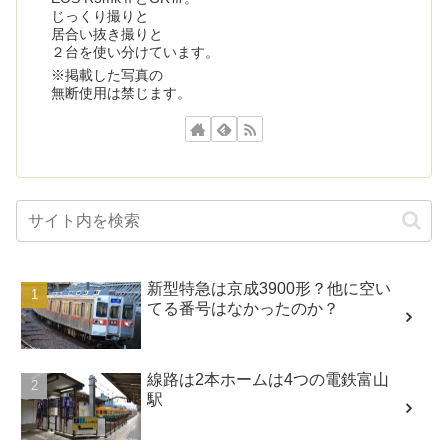
じっくり撮りと
居合い抜き撮りと
２台を使い分けています。
※掲載した写真の
無断使用は禁じます。
新型特急は京成3900形？他に空い
てる番号はなかったのか？
線路は2本ホームは4つの電鉄富山
駅