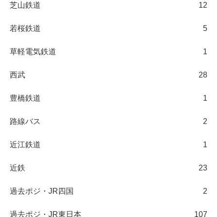
芝山鉄道
12
若桜鉄道
5
草軽電気鉄道
1
西武
28
豊橋鉄道
1
路線バス
2
近江鉄道
1
近鉄
23
過去ポジ・JR四国
2
過去ポジ・JR東日本
107