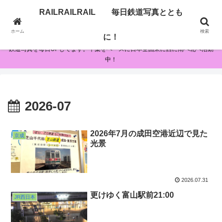
RAILRAILRAIL 毎日鉄道写真ととも
RAILRAILRAIL 毎日鉄道写真とともに！
ホーム
検索
に！
鉄道写真を毎日UPしてます。千葉をベースに日本全国東に西に南へ北へ活動
中！
2026-07
2026年7月の成田空港近辺で見た
京成
光景
2026.07.31
更けゆく富山駅前21:00
JR西日本