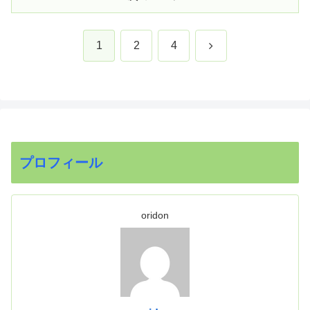
次
1
2
4
へ
プロフィール
oridon