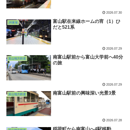
2026.07.30
富山駅在来線ホームの宵（1）ひ
JR東海
だと521系
2026.07.29
南富山駅前から富山大学前へ40分
富山地方鉄道
の旅
2026.07.29
南富山駅前の興味深い光景3景
富山地方鉄道
2026.07.28
稲荷町から南富山へ4駅移動