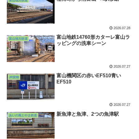
富山地方鉄道
2026.07.28
富山地鉄14760形カターレ富山ラ
富山地方鉄道
ッピングの洗車シーン
2026.07.27
富山機関区の赤いEF510青い
JR貨物
EF510
2026.07.27
新魚津と魚津、2つの魚津駅
あいの風とやま鉄道