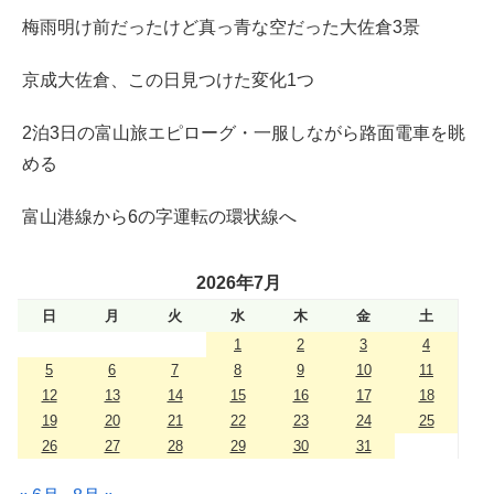
梅雨明け前だったけど真っ青な空だった大佐倉3景
京成大佐倉、この日見つけた変化1つ
2泊3日の富山旅エピローグ・一服しながら路面電車を眺
める
富山港線から6の字運転の環状線へ
2026年7月
日
月
火
水
木
金
土
1
2
3
4
5
6
7
8
9
10
11
12
13
14
15
16
17
18
19
20
21
22
23
24
25
26
27
28
29
30
31