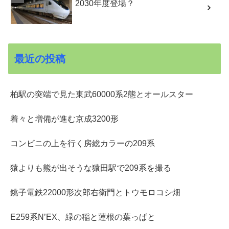
2030年度登場？
最近の投稿
柏駅の突端で見た東武60000系2態とオールスター
着々と増備が進む京成3200形
コンビニの上を行く房総カラーの209系
猿よりも熊が出そうな猿田駅で209系を撮る
銚子電鉄22000形次郎右衛門とトウモロコシ畑
E259系N’EX、緑の稲と蓮根の葉っぱと