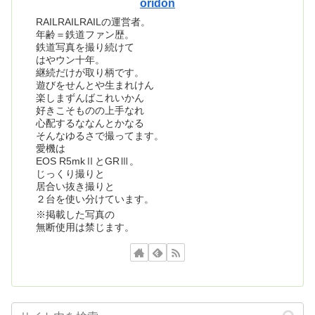
oridon
RAILRAILRAILの運営者。
年齢＝鉄道ファン歴。
鉄道写真を撮り続けて
はやウン十年。
継続だけが取り柄です。
遊びをせんとや生まれけん
楽しまずんばこれいかん
好きこそものの上手なれ
心配するななんとかなる
そんなゆるさで撮ってます。
愛機は
EOS R5mkⅡとGRⅢ。
じっくり撮りと
居合い抜き撮りと
２台を使い分けています。
※掲載した写真の
無断使用は禁じます。