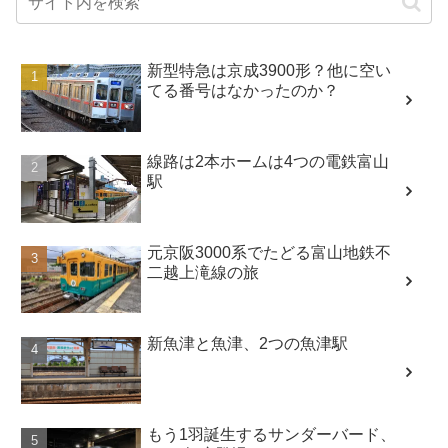
新型特急は京成3900形？他に空い
てる番号はなかったのか？
線路は2本ホームは4つの電鉄富山
駅
元京阪3000系でたどる富山地鉄不
二越上滝線の旅
新魚津と魚津、2つの魚津駅
もう1羽誕生するサンダーバード、