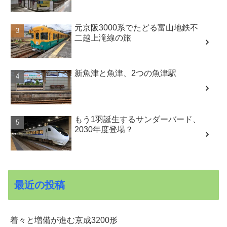
元京阪3000系でたどる富山地鉄不
二越上滝線の旅
新魚津と魚津、2つの魚津駅
もう1羽誕生するサンダーバード、
2030年度登場？
最近の投稿
着々と増備が進む京成3200形