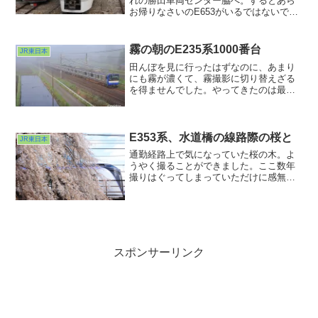
れの勝田車両センター脇へ。するとあら
お帰りなさいのE653がいるではないです
か。このカラーになってからナマでみる
のは初めてでした。このツートンはいい
なぁと思いつつも651のシンプルさも潔く
霧の朝のE235系1000番台
JR東日本
ていいなぁあぁ結...
田んぼを見に行ったはずなのに、あまり
にも霧が濃くて、霧撮影に切り替えざる
を得ませんでした。やってきたのは最近
勢力拡大が著しいE235系1000番台。編成
が長すぎて最後部は霧の中に消えてしま
っていました。陽がのぼると消えてしま
う霧。朝早くから出動できた者へのご褒
E353系、水道橋の線路際の桜と
JR東日本
美、そう考えることにしました。さ、ま
通勤経路上で気になっていた桜の木。よ
た早起きしよwww
うやく撮ることができました。ここ数年
撮りはぐってしまっていただけに感無
量。去年一昨年と実質桜の季節に桜を撮
っていませんでしたからどう撮ったもん
かしばしフリーズしてしまいました(^ ^;;
日本の春はやはり桜を見ないと心穏やか
でない。日本人の遺伝子のなかなか面白
い部分だと思います。
スポンサーリンク