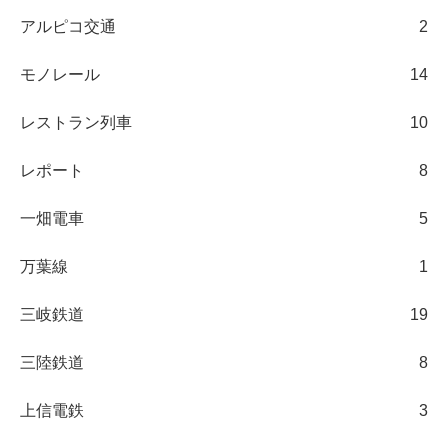
アルピコ交通
2
モノレール
14
レストラン列車
10
レポート
8
一畑電車
5
万葉線
1
三岐鉄道
19
三陸鉄道
8
上信電鉄
3