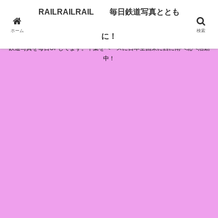
RAILRAILRAIL 毎日鉄道写真ととも
RAILRAILRAIL 毎日鉄道写真とともに！
ホーム
検索
に！
鉄道写真を毎日UPしてます。千葉をベースに日本全国東に西に南へ北へ活動
中！