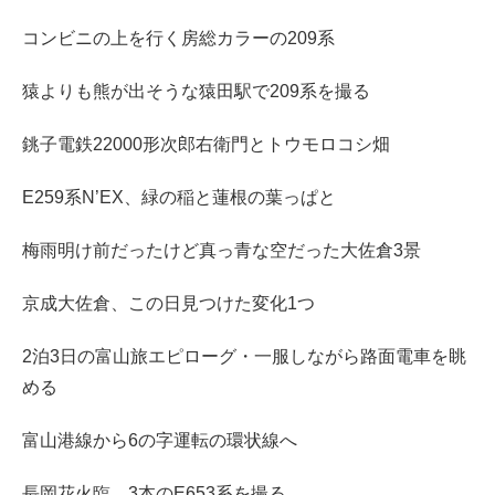
コンビニの上を行く房総カラーの209系
猿よりも熊が出そうな猿田駅で209系を撮る
銚子電鉄22000形次郎右衛門とトウモロコシ畑
E259系N’EX、緑の稲と蓮根の葉っぱと
梅雨明け前だったけど真っ青な空だった大佐倉3景
京成大佐倉、この日見つけた変化1つ
2泊3日の富山旅エピローグ・一服しながら路面電車を眺
める
富山港線から6の字運転の環状線へ
長岡花火臨、3本のE653系を撮る