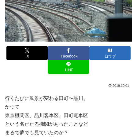
X
Facebook
はてブ
LINE
2019.10.01
行くたびに風景が変わる田町〜品川。
かつて
東京機関区、品川客車区、田町電車区
という名だたる機関があったことなど
まるで夢でも見ていたのか？