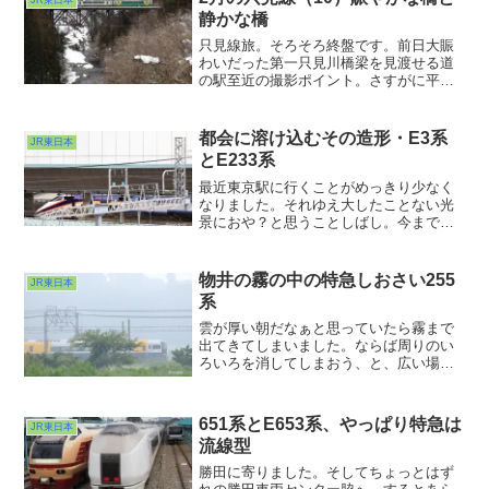
JR東日本
静かな橋
只見線旅。そろそろ終盤です。前日大賑
わいだった第一只見川橋梁を見渡せる道
の駅至近の撮影ポイント。さすがに平日
（2月12日）なら空いてるだろう。そう踏
んで行ってみたのですが・・・ビューポ
イントB（一番お手軽）はインバウンドな
都会に溶け込むその造形・E3系
JR東日本
方々が占拠していてこりゃ撮れそうもな
とE233系
いな・・・。
最近東京駅に行くことがめっきり少なく
なりました。それゆえ大したことない光
景におや？と思うことしばし。今までは
大して気にしていなかったのになんだな
んだ面白いぞと目線が変わるから面白い
ものです。で、この時は中央快速線がオ
物井の霧の中の特急しおさい255
JR東日本
ール12両編成になって雰囲気変わったか
系
なぁ、と
雲が厚い朝だなぁと思っていたら霧まで
出てきてしまいました。ならば周りのい
ろいろを消してしまおう、と、広い場所
にやってきました。モノサク。こんな天
気の早朝だから誰もいません（そりゃそ
うだw）。しかも線路から遠く離れた場所
651系とE653系、やっぱり特急は
JR東日本
からなので気兼ねなく撮らせていただき
流線型
ました。が・・・霧、濃過ぎたな(^ ^;;
勝田に寄りました。そしてちょっとはず