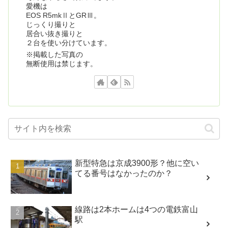
愛機は
EOS R5mkⅡとGRⅢ。
じっくり撮りと
居合い抜き撮りと
２台を使い分けています。
※掲載した写真の
無断使用は禁じます。
新型特急は京成3900形？他に空い
てる番号はなかったのか？
線路は2本ホームは4つの電鉄富山
駅