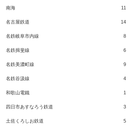
南海
11
名古屋鉄道
14
名鉄岐阜市内線
8
名鉄揖斐線
6
名鉄美濃町線
9
名鉄谷汲線
4
和歌山電鐵
1
四日市あすなろう鉄道
3
土佐くろしお鉄道
5