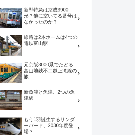
新型特急は京成3900
形？他に空いてる番号は
なかったのか？
線路は2本ホームは4つの
電鉄富山駅
元京阪3000系でたどる
富山地鉄不二越上滝線の
旅
新魚津と魚津、2つの魚
津駅
もう1羽誕生するサンダ
ーバード、2030年度登
場？