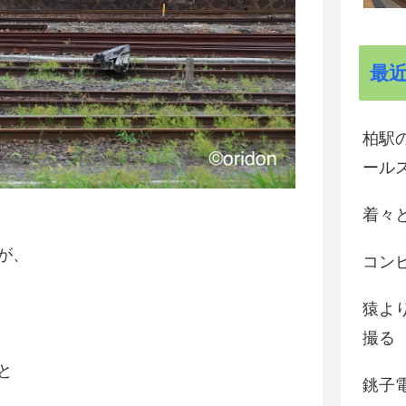
最
柏駅の
ール
着々と
が、
コン
猿よ
撮る
と
銚子電