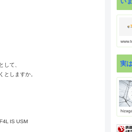
い
www.t
実
として、
くとしますか。
hizag
F4L IS USM