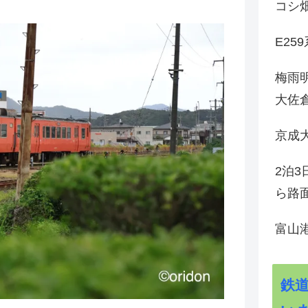
コシ
E25
梅雨
大佐
京成
2泊
ら路
富山
鉄