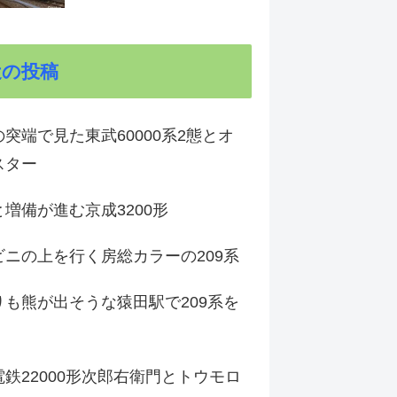
近の投稿
突端で見た東武60000系2態とオ
スター
増備が進む京成3200形
ビニの上を行く房総カラーの209系
りも熊が出そうな猿田駅で209系を
鉄22000形次郎右衛門とトウモロ