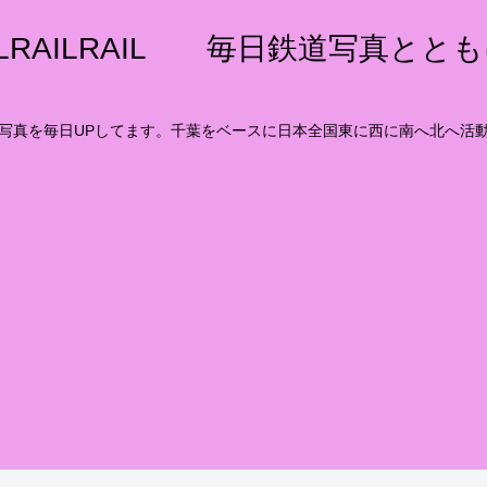
ILRAILRAIL 毎日鉄道写真とと
写真を毎日UPしてます。千葉をベースに日本全国東に西に南へ北へ活