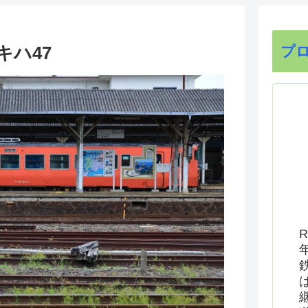
キハ47
プ
R