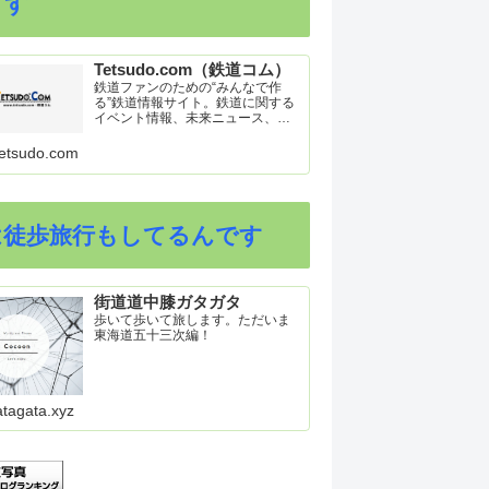
ます
Tetsudo.com（鉄道コム）
鉄道ファンのための“みんなで作
る”鉄道情報サイト。鉄道に関する
イベント情報、未来ニュース、車
両トピックスを掲載。インターネ
ット上の公式リリース、ブログ、
etsudo.com
動画、つぶやきなどを集めたリン
ク集や、参加型ゲーム「駅つなゲ
ー」も提供。
は徒歩旅行もしてるんです
街道道中膝ガタガタ
歩いて歩いて旅します。ただいま
東海道五十三次編！
atagata.xyz