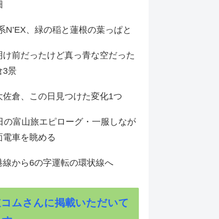
畑
9系N’EX、緑の稲と蓮根の葉っぱと
明け前だったけど真っ青な空だった
倉3景
大佐倉、この日見つけた変化1つ
3日の富山旅エピローグ・一服しなが
面電車を眺める
港線から6の字運転の環状線へ
道コムさんに掲載いただいて