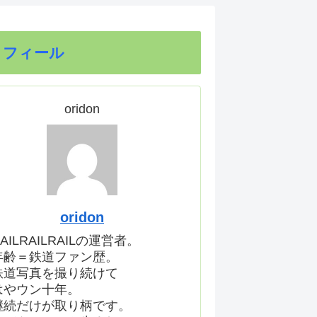
ロフィール
oridon
oridon
AILRAILRAILの運営者。
年齢＝鉄道ファン歴。
鉄道写真を撮り続けて
はやウン十年。
継続だけが取り柄です。