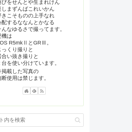
遊びをせんとや生まれけん
楽しまずんばこれいかん
好きこそものの上手なれ
心配するななんとかなる
そんなゆるさで撮ってます。
愛機は
EOS R5mkⅡとGRⅢ。
じっくり撮りと
居合い抜き撮りと
２台を使い分けています。
※掲載した写真の
無断使用は禁じます。