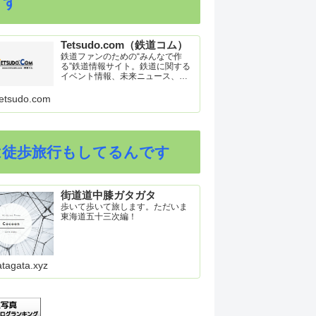
ます
Tetsudo.com（鉄道コム）
鉄道ファンのための“みんなで作
る”鉄道情報サイト。鉄道に関する
イベント情報、未来ニュース、車
両トピックスを掲載。インターネ
ット上の公式リリース、ブログ、
etsudo.com
動画、つぶやきなどを集めたリン
ク集や、参加型ゲーム「駅つなゲ
ー」も提供。
は徒歩旅行もしてるんです
街道道中膝ガタガタ
歩いて歩いて旅します。ただいま
東海道五十三次編！
atagata.xyz