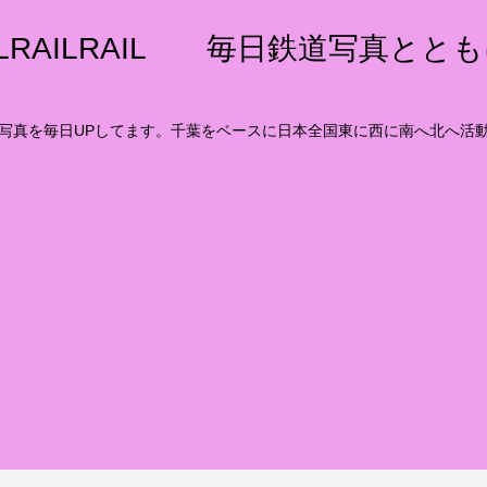
ILRAILRAIL 毎日鉄道写真とと
写真を毎日UPしてます。千葉をベースに日本全国東に西に南へ北へ活