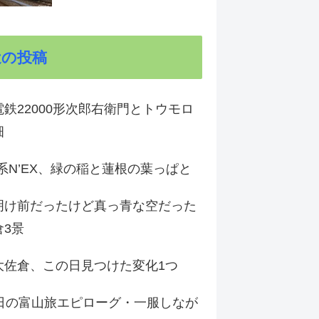
近の投稿
鉄22000形次郎右衛門とトウモロ
畑
9系N’EX、緑の稲と蓮根の葉っぱと
明け前だったけど真っ青な空だった
倉3景
大佐倉、この日見つけた変化1つ
3日の富山旅エピローグ・一服しなが