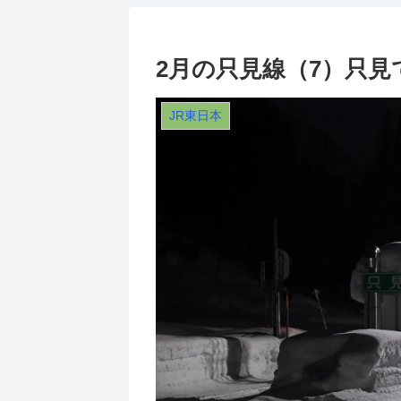
2月の只見線（7）只
JR東日本