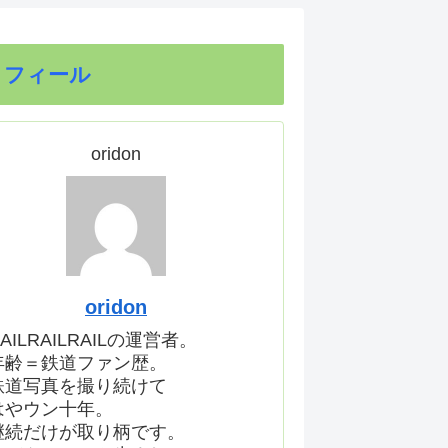
ロフィール
oridon
oridon
AILRAILRAILの運営者。
年齢＝鉄道ファン歴。
鉄道写真を撮り続けて
はやウン十年。
継続だけが取り柄です。