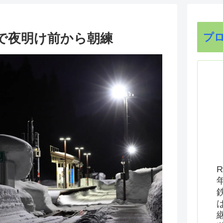
見で夜明け前から朝練
プ
R