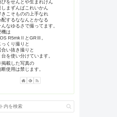
遊びをせんとや生まれけん
楽しまずんばこれいかん
好きこそものの上手なれ
心配するななんとかなる
そんなゆるさで撮ってます。
愛機は
EOS R5mkⅡとGRⅢ。
じっくり撮りと
居合い抜き撮りと
２台を使い分けています。
※掲載した写真の
無断使用は禁じます。