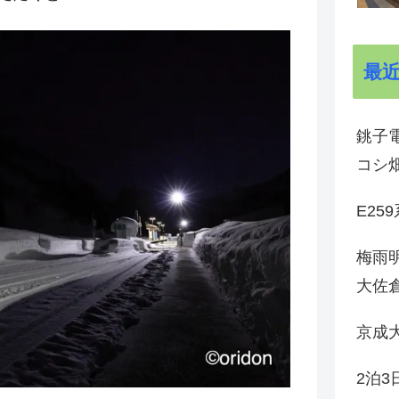
最
銚子電
コシ
E25
梅雨
大佐
京成
2泊