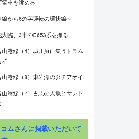
面電車を眺める
港線から6の字運転の環状線へ
火臨、3本のE653系を撮る
富山港線（4）城川原に集うトラム
両群
富山港線（3）東岩瀬のタチアオイ
富山港線（2）古志の人魚とサント
と
道コムさんに掲載いただいて