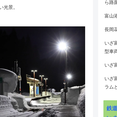
ら路
い光景。
富山
長岡花
いざ
型車
いざ
いざ
ラム
鉄