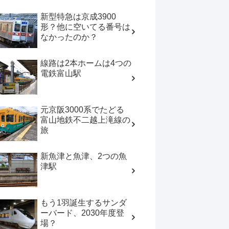
新型特急は京成3900
形？他に空いてる番号は
なかったのか？
線路は2本ホームは4つの
電鉄富山駅
元京阪3000系でたどる
富山地鉄不二越上滝線の
旅
新魚津と魚津、2つの魚
津駅
もう1羽誕生するサンダ
ーバード、2030年度登
場？