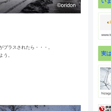
い
www.t
がプラスされたら・・・。
実
よう。
hizag