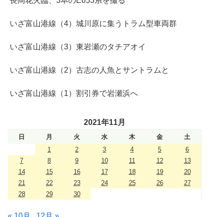
長岡花火臨、3本のE653系を撮る
いざ富山港線（4）城川原に集うトラム型車両群
いざ富山港線（3）東岩瀬のタチアオイ
いざ富山港線（2）古志の人魚とサントラムと
いざ富山港線（1）割引券で岩瀬浜へ
2021年11月
日
月
火
水
木
金
土
1
2
3
4
5
6
7
8
9
10
11
12
13
14
15
16
17
18
19
20
21
22
23
24
25
26
27
28
29
30
« 10月
12月 »