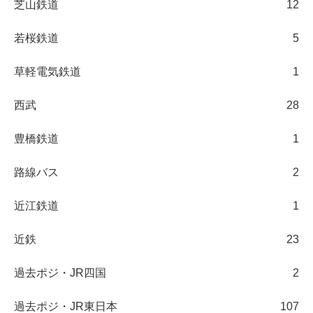
芝山鉄道
12
若桜鉄道
5
草軽電気鉄道
1
西武
28
豊橋鉄道
1
路線バス
2
近江鉄道
1
近鉄
23
過去ポジ・JR四国
2
過去ポジ・JR東日本
107