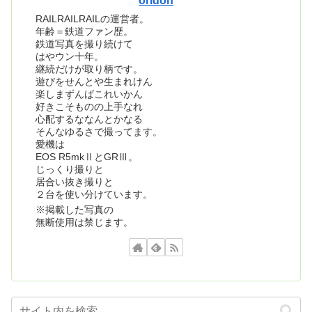
oridon
RAILRAILRAILの運営者。
年齢＝鉄道ファン歴。
鉄道写真を撮り続けて
はやウン十年。
継続だけが取り柄です。
遊びをせんとや生まれけん
楽しまずんばこれいかん
好きこそものの上手なれ
心配するななんとかなる
そんなゆるさで撮ってます。
愛機は
EOS R5mkⅡとGRⅢ。
じっくり撮りと
居合い抜き撮りと
２台を使い分けています。
※掲載した写真の
無断使用は禁じます。