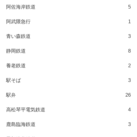
阿佐海岸鉄道
5
阿武隈急行
1
青い森鉄道
3
静岡鉄道
8
養老鉄道
2
駅そば
3
駅弁
26
高松琴平電気鉄道
4
鹿島臨海鉄道
3