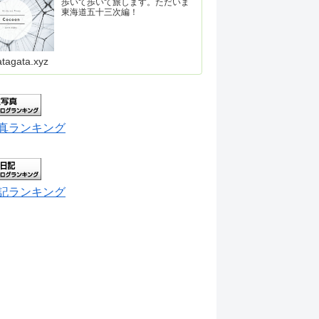
歩いて歩いて旅します。ただいま
東海道五十三次編！
atagata.xyz
真ランキング
記ランキング