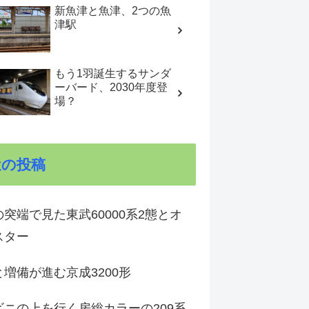
新魚津と魚津、2つの魚
津駅
もう1羽誕生するサンダ
ーバード、2030年度登
場？
近の投稿
突端で見た東武60000系2態とオ
スター
増備が進む京成3200形
ビニの上を行く房総カラーの209系