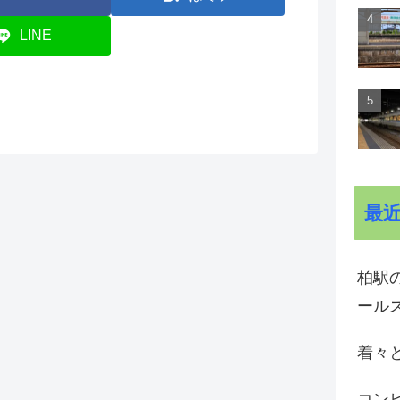
LINE
最
柏駅の
ール
着々と
コン