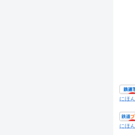
にほ
にほ