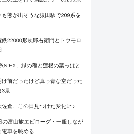
りも熊が出そうな猿田駅で209系を
鉄22000形次郎右衛門とトウモロ
畑
9系N’EX、緑の稲と蓮根の葉っぱと
明け前だったけど真っ青な空だった
倉3景
大佐倉、この日見つけた変化1つ
3日の富山旅エピローグ・一服しなが
面電車を眺める