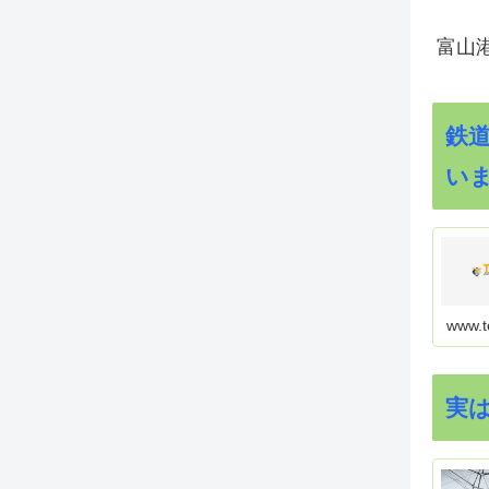
富山
鉄
い
www.t
実