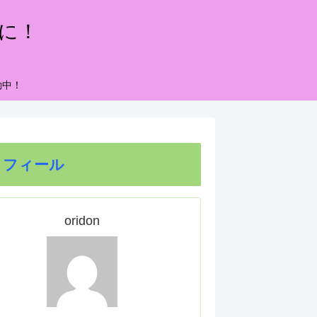
もに！
動中！
ロフィール
oridon