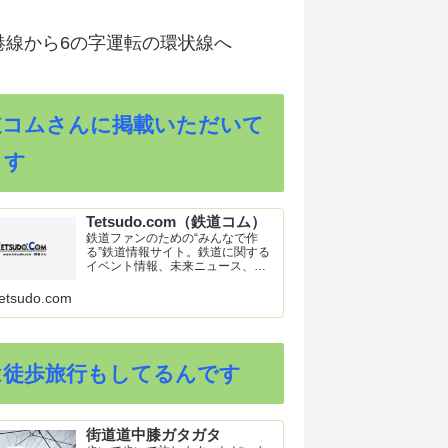
港線から6の字運転の環状線へ
道コムさんに掲載いただいて
ます
Tetsudo.com（鉄道コム）
鉄道ファンのための“みんなで作
る”鉄道情報サイト。鉄道に関する
イベント情報、未来ニュース、車
両トピックスを掲載。インターネ
ット上の公式リリース、ブログ、
etsudo.com
動画、つぶやきなどを集めたリン
ク集や、参加型ゲーム「駅つなゲ
ー」も提供。
は徒歩旅行もしてるんです
街道道中膝ガタガタ