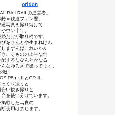
oridon
AILRAILRAILの運営者。
年齢＝鉄道ファン歴。
鉄道写真を撮り続けて
はやウン十年。
継続だけが取り柄です。
遊びをせんとや生まれけん
楽しまずんばこれいかん
好きこそものの上手なれ
心配するななんとかなる
そんなゆるさで撮ってます。
愛機は
EOS R5mkⅡとGRⅢ。
じっくり撮りと
居合い抜き撮りと
２台を使い分けています。
※掲載した写真の
無断使用は禁じます。