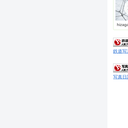
hizag
鉄道写
写真日