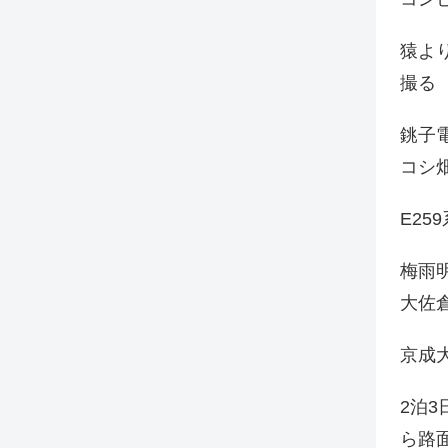
猿よ
撮る
銚子電
コシ
E25
梅雨
大佐
京成
2泊
ら路