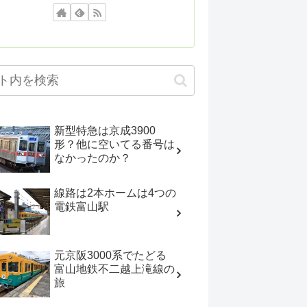
新型特急は京成3900
形？他に空いてる番号は
なかったのか？
線路は2本ホームは4つの
電鉄富山駅
元京阪3000系でたどる
富山地鉄不二越上滝線の
旅