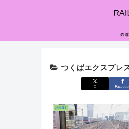
RA
鉄道
つくばエクスプレ
X
Faceboo
JR東日本