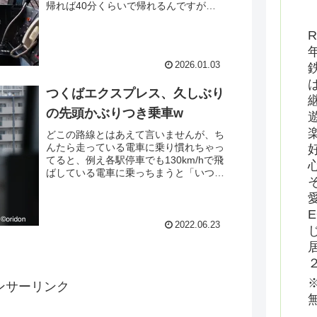
帰れば40分くらいで帰れるんですが。
で、とりあえずヨドバシ出口の直近にあ
る日比谷線へ。いつも混雑してるイメー
R
ジの日比谷線。降りてくる人は多いけど
これから乗ろうとする人はそうでもなさ
2026.01.03
そ？
つくばエクスプレス、久しぶり
の先頭かぶりつき乗車w
どこの路線とはあえて言いませんが、ち
んたら走っている電車に乗り慣れちゃっ
てると、例え各駅停車でも130km/hで飛
ばしている電車に乗っちまうと「いつも
のアレは何？？？」という感情がむくむ
くと持ち上がってきてしまいますわ
www。とにかく速い、そして揺れな
い。これが21世紀に開業した鉄道か。
2022.06.23
そんな感嘆に浸れた乗車でした。
ンサーリンク