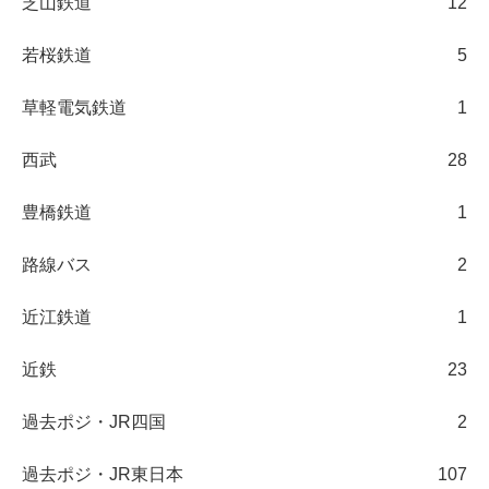
芝山鉄道
12
若桜鉄道
5
草軽電気鉄道
1
西武
28
豊橋鉄道
1
路線バス
2
近江鉄道
1
近鉄
23
過去ポジ・JR四国
2
過去ポジ・JR東日本
107