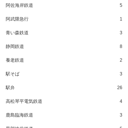
阿佐海岸鉄道
5
阿武隈急行
1
青い森鉄道
3
静岡鉄道
8
養老鉄道
2
駅そば
3
駅弁
26
高松琴平電気鉄道
4
鹿島臨海鉄道
3