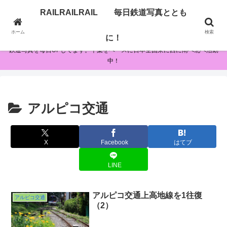
RAILRAILRAIL 毎日鉄道写真ととも
RAILRAILRAIL 毎日鉄道写真とともに！
ホーム
検索
に！
鉄道写真を毎日UPしてます。千葉をベースに日本全国東に西に南へ北へ活動
中！
アルピコ交通
X
Facebook
はてブ
LINE
アルピコ交通上高地線を1往復
アルピコ交通
（2）