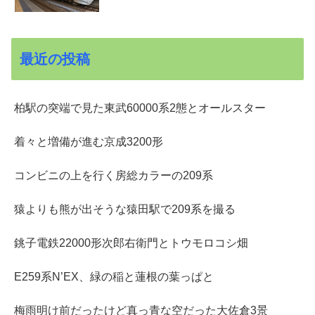
最近の投稿
柏駅の突端で見た東武60000系2態とオールスター
着々と増備が進む京成3200形
コンビニの上を行く房総カラーの209系
猿よりも熊が出そうな猿田駅で209系を撮る
銚子電鉄22000形次郎右衛門とトウモロコシ畑
E259系N’EX、緑の稲と蓮根の葉っぱと
梅雨明け前だったけど真っ青な空だった大佐倉3景