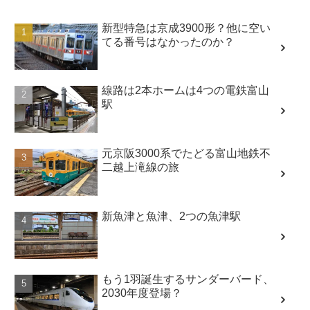
新型特急は京成3900形？他に空い
てる番号はなかったのか？
線路は2本ホームは4つの電鉄富山
駅
元京阪3000系でたどる富山地鉄不
二越上滝線の旅
新魚津と魚津、2つの魚津駅
もう1羽誕生するサンダーバード、
2030年度登場？