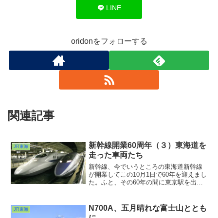
LINE
oridonをフォローする
関連記事
新幹線開業60周年（３）東海道を
JR東海
走った車両たち
新幹線、今でいうところの東海道新幹線
が開業してこの10月1日で60年を迎えまし
た。ふと、その60年の間に東京駅を出入
りした新幹線車両ってどれくらいの種類
があったんだろう？と、思ってしまいま
した。０系、100系、300系、500系、700
N700A、五月晴れな富士山ととも
JR東海
系、N700系、N700S系・・・
に