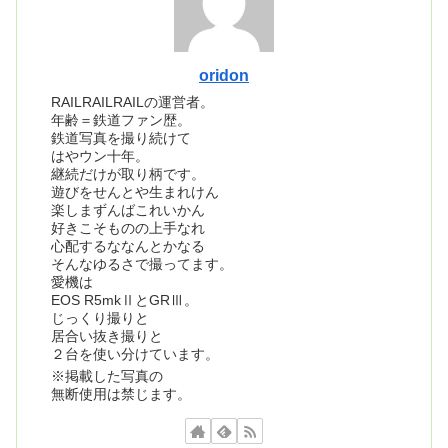
oridon
RAILRAILRAILの運営者。
年齢＝鉄道ファン歴。
鉄道写真を撮り続けて
はやウン十年。
継続だけが取り柄です。
遊びをせんとや生まれけん
楽しまずんばこれいかん
好きこそものの上手なれ
心配するななんとかなる
そんなゆるさで撮ってます。
愛機は
EOS R5mkⅡとGRⅢ。
じっくり撮りと
居合い抜き撮りと
２台を使い分けています。
※掲載した写真の
無断使用は禁じます。