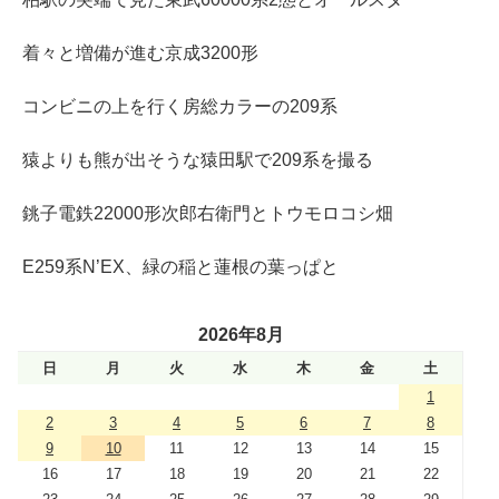
着々と増備が進む京成3200形
コンビニの上を行く房総カラーの209系
猿よりも熊が出そうな猿田駅で209系を撮る
銚子電鉄22000形次郎右衛門とトウモロコシ畑
E259系N’EX、緑の稲と蓮根の葉っぱと
2026年8月
日
月
火
水
木
金
土
1
2
3
4
5
6
7
8
9
10
11
12
13
14
15
16
17
18
19
20
21
22