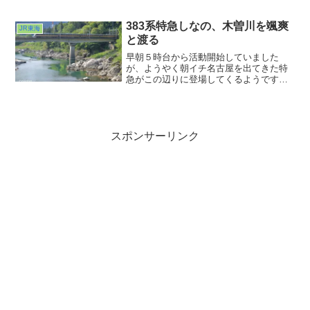
グは神が与えし幸運。その幸運をいかに
いただくかが課題といえば課題なんでし
ょねぇ・・・。鉄道写真、心がけよく臨
383系特急しなの、木曽川を颯爽
JR東海
まねばいかんですわ。
と渡る
早朝５時台から活動開始していました
が、ようやく朝イチ名古屋を出てきた特
急がこの辺りに登場してくるようです。
名古屋を07:00に出発した特急しなの１
号。振り子式の383系を使用した中央西線
のエース。その後継たる385系の登場がア
ナウンスされたのが昨2023年の7月でし
た。
スポンサーリンク