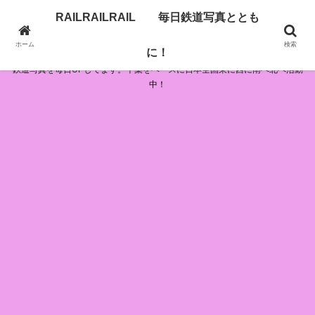
RAILRAILRAIL 毎日鉄道写真ととも
RAILRAILRAIL 毎日鉄道写真とともに！
ホーム
検索
に！
鉄道写真を毎日UPしてます。千葉をベースに日本全国東に西に南へ北へ活動
中！