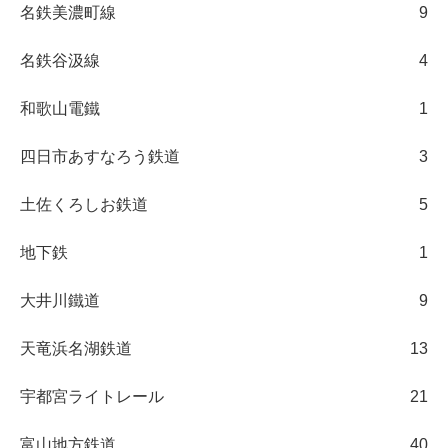
名鉄美濃町線
9
名鉄谷汲線
4
和歌山電鐵
1
四日市あすなろう鉄道
3
土佐くろしお鉄道
5
地下鉄
1
大井川鐵道
9
天竜浜名湖鉄道
13
宇都宮ライトレール
21
富山地方鉄道
40