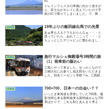
トレインフェスタの準備に向かう道すが
ら、富士山がキレイに見えていたので手
前のICで降りてしまいました。で、降り
て正解w。水鏡は望めませんでしたが、富
士山と田んぼとN700Aと、絵に描いたよ
うな日本の鉄道風景を見ることができま
19年ぶりの飯田線出馬での光景
JR東海
した。貸切だったので気分よかったなぁ
あぁ車も人もクマもおらんなぁ・・・と
w。ここはオーバーツーリズムとは無縁の
思っていたら、あれ？ここって・・・と
ようでしたw
ちょっとしたデジャビュに襲われまし
た。ここで撮ったことあるわ・・・。そ
う思いつつつ、時刻表を調べてみるとう
まい具合にまもなく１本電車がやってく
る。カメラを構えてまもなくやって来た
急行マルシェ御殿場号3時間の旅
JR東海
のは豊橋行き313系でした。
（1）発車前の賑わい
三島にやって来ました。せっかくなので
三嶋大社にお参りし福太郎をいただきま
した。別名リーゼント草餅？w。三島駅に
戻ってこれから乗る列車を出迎えます。
本日の主役は函南方から入線して来まし
た。373系による急行マルシェ御殿場号で
700×700、日本一の出会い？？
JR東海
す。
いっとき東海道を席巻していた700系。撮
影当時も来る新幹線来る新幹線みんな700
系ばかりで、これも割とあんまり考えず
に撮れたんではなかったかし？タイミン