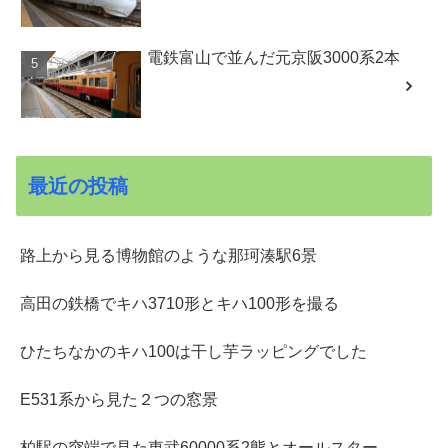
電鉄富山で並んだ元京阪3000系2本
最近の投稿
路上から見る博物館のような那珂湊駅6景
高田の鉄橋でキハ3710形とキハ100形を撮る
ひたちなかのキハ100は干し芋ラッピングでした
E531系から見た２つの窓景
柏駅の突端で見た東武60000系2態とオールスター