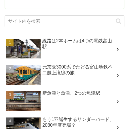
線路は2本ホームは4つの電鉄富山
駅
元京阪3000系でたどる富山地鉄不
二越上滝線の旅
新魚津と魚津、2つの魚津駅
もう1羽誕生するサンダーバード、
2030年度登場？