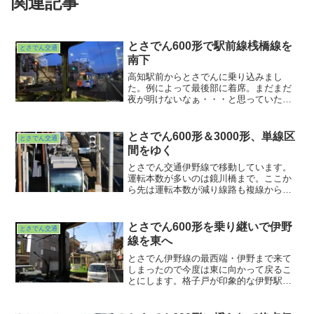
関連記事
とさでん600形で駅前線桟橋線を
とさでん交通
南下
高知駅前からとさでんに乗り込みまし
た。例によって最後部に着席。まだまだ
夜が明けないなぁ・・・と思っていたら
やっぱりというか案の定というかものす
ごい勢いで明るくなってきました。桟橋
車庫前に着く頃にはすっかり明るくなっ
とさでん600形＆3000形、単線区
とさでん交通
てしまいました。
間をゆく
とさでん交通伊野線で移動しています。
運転本数が多いのは鏡川橋まで。ここか
ら先は運転本数が減り線路も複線から単
線になります。走っている車両は路面電
車タイプなんですが、郊外電車の雰囲気
が増してきます。鏡川橋を渡り切ったと
とさでん600形を乗り継いで伊野
とさでん交通
ころに大きな歩道橋がかかっていたので
線を東へ
その上から何枚か。
とさでん伊野線の最西端・伊野まで来て
しまったので今度は東に向かって戻るこ
とにします。格子戸が印象的な伊野駅か
ら再びの600形乗車。先ほどは雪混じりの
雨が降っていたのですが晴れてきまし