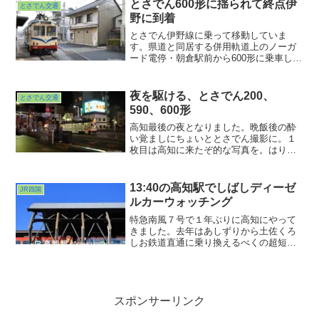
た。途中の停留所での乗降がほとんどな
とさでん600形に揺られて終点伊
とさでん交通
いせいか、体感的にものすごく速く感じ
野に到着
ます。
とさでん伊野線に乗って移動していま
す。県道と同居する併用軌道上のノーガ
ード電停・朝倉駅前から600形に乗車しま
す。この車両、窓が大きくて眺めがいい
ので好きですねぇ。朝倉駅前を過ぎると
県道386号の北側に敷かれた専用軌道上を
夜を駆ける、とさでん200、
とさでん交通
進むようになりました。
590、600形
高知最後の夜となりました。晩飯後の酔
い覚ましにちょいととさでん撮影に。１
枚目は高知に来たぞ的な写真を。はりま
や橋の看板と土佐鶴の電飾と。あ、そう
いえばはりまや橋渡ったけど橋の写真撮
ったっけ？いろいろお酒はいただいたけ
13:40の高知駅でしばしディーゼ
JR四国
ど土佐鶴はいただいたっけか？
ルカーウォッチング
特急南風７号で１年ぶりに高知にやって
きました。去年はあしずりから土佐くろ
しお鉄道直通に乗り換えるべくの超短時
間滞在（わずか10分！）だったのでその
リベンジというか贖罪というかごめんな
さいというか・・・。というわけで今回
は高知に２泊します。
スポンサーリンク