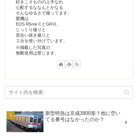
好きこそものの上手なれ
心配するななんとかなる
そんなゆるさで撮ってます。
愛機は
EOS R5mkⅡとGRⅢ。
じっくり撮りと
居合い抜き撮りと
２台を使い分けています。
※掲載した写真の
無断使用は禁じます。
新型特急は京成3900形？他に空い
てる番号はなかったのか？