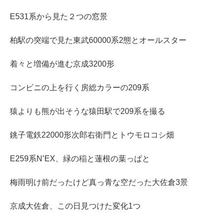
E531系から見た２つの窓景
柏駅の突端で見た東武60000系2態とオールスター
着々と増備が進む京成3200形
コンビニの上を行く房総カラーの209系
猿よりも熊が出そうな猿田駅で209系を撮る
銚子電鉄22000形次郎右衛門とトウモロコシ畑
E259系N’EX、緑の稲と蓮根の葉っぱと
梅雨明け前だったけど真っ青な空だった大佐倉3景
京成大佐倉、この日見つけた変化1つ