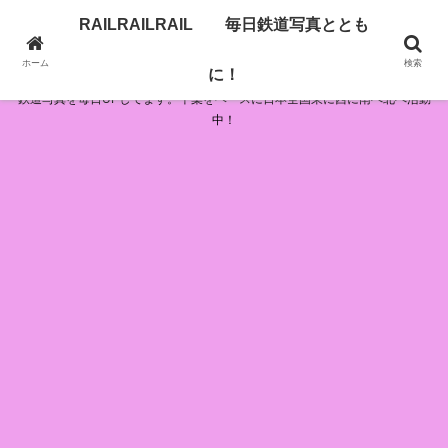
RAILRAILRAIL 毎日鉄道写真ととも
RAILRAILRAIL 毎日鉄道写真とともに！
ホーム
検索
に！
鉄道写真を毎日UPしてます。千葉をベースに日本全国東に西に南へ北へ活動
中！