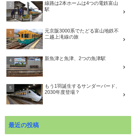
線路は2本ホームは4つの電鉄富山
駅
元京阪3000系でたどる富山地鉄不
二越上滝線の旅
新魚津と魚津、2つの魚津駅
もう1羽誕生するサンダーバード、
2030年度登場？
最近の投稿