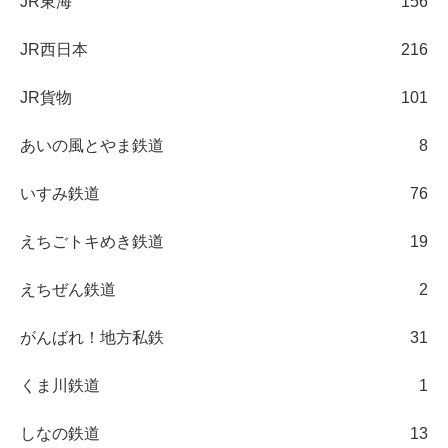
JR東海
156
JR西日本
216
JR貨物
101
あいの風とやま鉄道
8
いすみ鉄道
76
えちごトキめき鉄道
19
えちぜん鉄道
2
がんばれ！地方私鉄
31
くま川鉄道
1
しなの鉄道
13