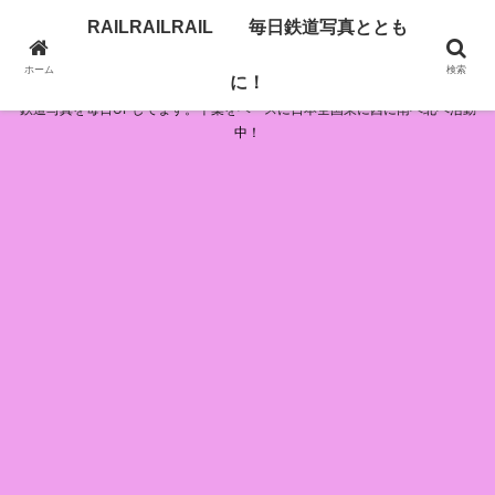
RAILRAILRAIL 毎日鉄道写真ととも
RAILRAILRAIL 毎日鉄道写真とともに！
ホーム
検索
に！
鉄道写真を毎日UPしてます。千葉をベースに日本全国東に西に南へ北へ活動
中！