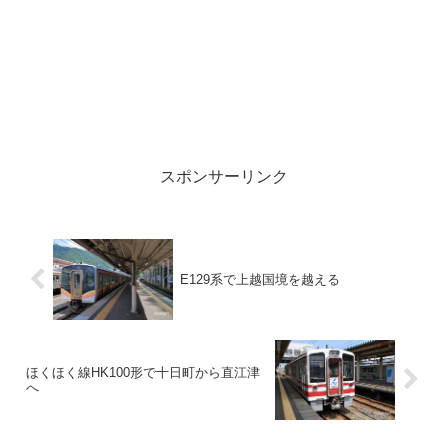
スポンサーリンク
E129系で上越国境を越える
ほくほく線HK100形で十日町から直江津
へ