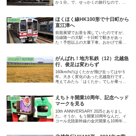
か１分。で、せっかくの旅行なので、余
裕を持とうということで、１時間弱の待
ち時間ののちJRで東に向かうことにしま
した。確かここは各駅停車では通ったこ
ほくほく線HK100形で十日町から
北越急行
とがなかったか、と。直近で通ったのは
直江津へ
特急北越に乗車した時でしたから（古
っ）ここから東進します。
前面展望でお茶を濁していたのですが、
沿線随一の大駅・十日町で動きがあっ
た！予想以上の大量下車。おかげで座席
にありつくことができました。このあと
もう動きはないんだろうなぁ・・・と思
っていたら結構各駅でぱらりぱらりと下
がんばれ！地方私鉄（12）北越急
がんばれ！地方私鉄
車がある。ちょいとそこまで風のおじい
行、俊足は変わらず
ちゃんからでかいスーツケースのお姉さ
んまで。
160km/hのはくたかが飛び去ってはや５
年。大きく変化のあった北越急行です。
考えてみたら「はくたか」でしか乗った
ことなかったんですよね。今度は超快速
じゃなくてゆっくり各駅停車で辿ってみ
たいと思っています。
えちトキ開業10周年、記念ヘッド
北越急行
マークを見る
10th ANNIVERSARY 2025とありまし
た。そうか、もう開業10周年なんだ。イ
コール北陸新幹線の金沢開業も10周年と
いうことか。10年、早いですねぇ。雪月
花も含めて何度かお世話になっています
がもう10年？と言うのが偽らざる感想。