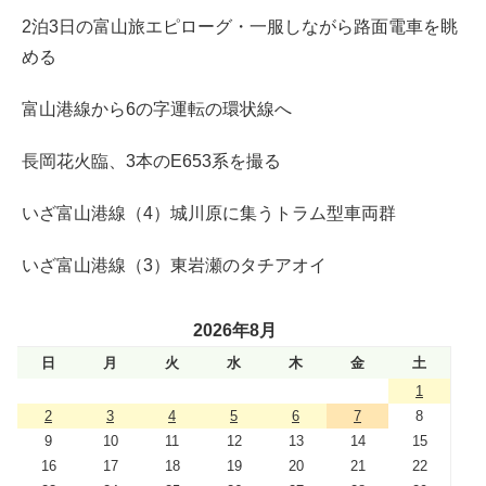
2泊3日の富山旅エピローグ・一服しながら路面電車を眺
める
富山港線から6の字運転の環状線へ
長岡花火臨、3本のE653系を撮る
いざ富山港線（4）城川原に集うトラム型車両群
いざ富山港線（3）東岩瀬のタチアオイ
2026年8月
日
月
火
水
木
金
土
1
2
3
4
5
6
7
8
9
10
11
12
13
14
15
16
17
18
19
20
21
22