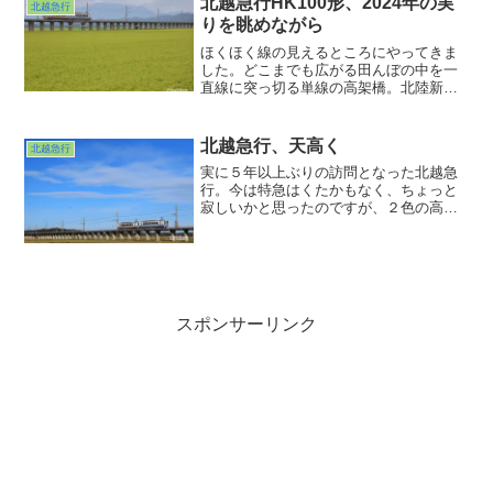
北越急行HK100形、2024年の実
北越急行
りを眺めながら
ほくほく線の見えるところにやってきま
した。どこまでも広がる田んぼの中を一
直線に突っ切る単線の高架橋。北陸新幹
線開業までは在来線特急「はくたか」が
かっ飛んでましたっけ。そんな昔を思い
出していたら「はくたか」に負けじ劣ら
北越急行、天高く
北越急行
ずな瞬足で２両編成のHK100形がかっ飛
実に５年以上ぶりの訪問となった北越急
んできました。
行。今は特急はくたかもなく、ちょっと
寂しいかと思ったのですが、２色の高速
列車の轟音がそんな思いを蹴散らしてく
れました。いやぁ速い速い。俊足は健在
なり、でした。今度は雪のある時にここ
で。
スポンサーリンク