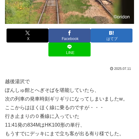
X
Facebook
はてブ
LINE
2025.07.11
越後湯沢で
ぽんしゅ館とへぎそばを堪能していたら、
次の列車の発車時刻ギリギリになってしまいましたw。
ここからはほくほく線に乗るのですが・・・
行き止まりの０番線に入っていた
11:41発の834MはHK100形の単行、
もうすでにデッキにまで立ち客が出る有り様でした。