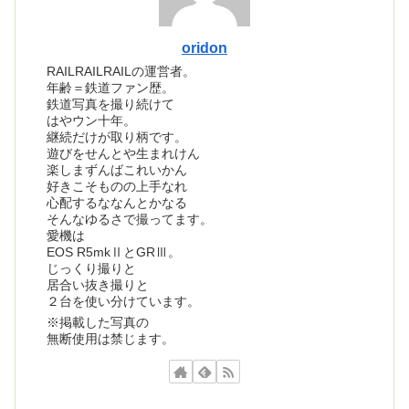
oridon
RAILRAILRAILの運営者。
年齢＝鉄道ファン歴。
鉄道写真を撮り続けて
はやウン十年。
継続だけが取り柄です。
遊びをせんとや生まれけん
楽しまずんばこれいかん
好きこそものの上手なれ
心配するななんとかなる
そんなゆるさで撮ってます。
愛機は
EOS R5mkⅡとGRⅢ。
じっくり撮りと
居合い抜き撮りと
２台を使い分けています。
※掲載した写真の
無断使用は禁じます。