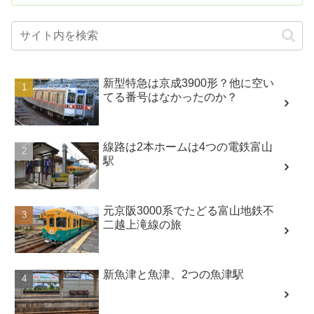
新型特急は京成3900形？他に空い
てる番号はなかったのか？
線路は2本ホームは4つの電鉄富山
駅
元京阪3000系でたどる富山地鉄不
二越上滝線の旅
新魚津と魚津、2つの魚津駅