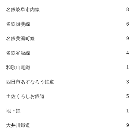
名鉄岐阜市内線
8
名鉄揖斐線
6
名鉄美濃町線
9
名鉄谷汲線
4
和歌山電鐵
1
四日市あすなろう鉄道
3
土佐くろしお鉄道
5
地下鉄
1
大井川鐵道
9