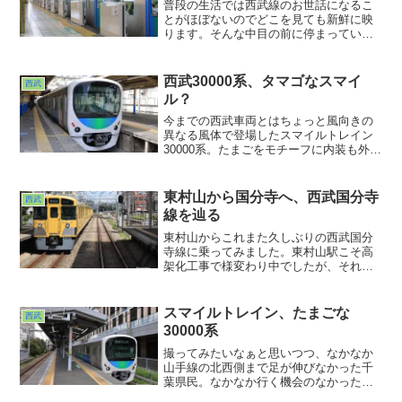
普段の生活では西武線のお世話になるこ
とがほぼないのでどこを見ても新鮮に映
ります。そんな中目の前に停まっていた
40000系がちょうど発車するところでし
た。が、あれ？電車のドアは閉まったの
にホームドアがまだ開いてる。と思った
西武30000系、タマゴなスマイ
西武
ら少し遅れてホームドアがクローズ。
ル？
今までの西武車両とはちょっと風向きの
異なる風体で登場したスマイルトレイン
30000系。たまごをモチーフに内装も外装
も丸みを帯びた優しい感じの車両になっ
ています。そういえば見たことはあった
けど乗ったことはあったっけ？そう思っ
東村山から国分寺へ、西武国分寺
西武
ていたら目の前を急行として通過して行
線を辿る
ってしまいました・・・。
東村山からこれまた久しぶりの西武国分
寺線に乗ってみました。東村山駅こそ高
架化工事で様変わり中でしたが、それ以
外の沿線の光景は10年前と変わってない
なぁ、と。車両も本線系と違って黄色い
車両だらけで何かホッとするものも感じ
スマイルトレイン、たまごな
西武
ました。都市部の単線区間、何か妙な魅
30000系
力がありますよね。今後はこれをお題に
行き先決めるかな？www
撮ってみたいなぁと思いつつ、なかなか
山手線の北西側まで足が伸びなかった千
葉県民。なかなか行く機会のなかった西
武沿線。ようやくそこを走るたまご電車