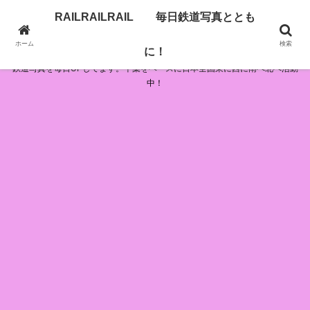
RAILRAILRAIL 毎日鉄道写真ととも
RAILRAILRAIL 毎日鉄道写真とともに！
ホーム
検索
に！
鉄道写真を毎日UPしてます。千葉をベースに日本全国東に西に南へ北へ活動
中！