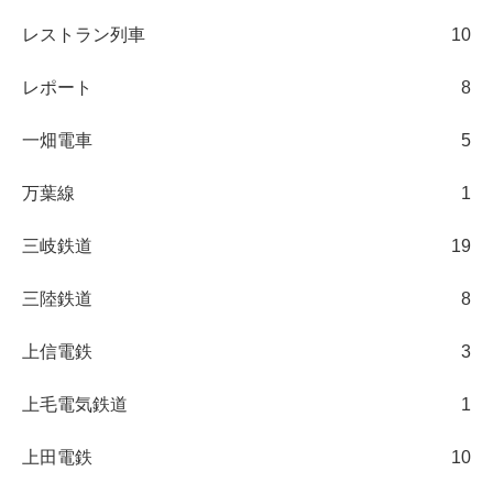
レストラン列車
10
レポート
8
一畑電車
5
万葉線
1
三岐鉄道
19
三陸鉄道
8
上信電鉄
3
上毛電気鉄道
1
上田電鉄
10