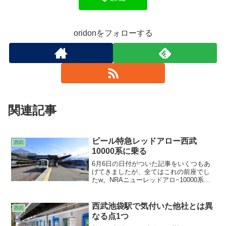
oridonをフォローする
関連記事
ビール特急レッドアロー西武
西武
10000系に乗る
6月6日の日付がついた記事をいくつもあ
げてきましたが、全てはこれの前座でし
たw。NRAニューレッドアロ−10000系に
よるビール特急。これに乗るための道中
＆時間潰しwというわけ。ホームで待って
いると３番線に臨時表記の10000系が入っ
西武池袋駅で気付いた他社とは異
西武
てきました。
なる点1つ