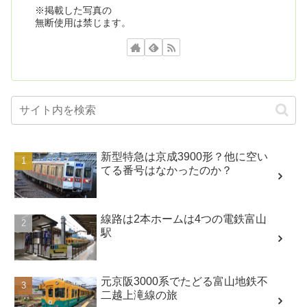
※掲載した写真の
無断使用は禁じます。
新型特急は京成3900形？他に空い
てる番号はなかったのか？
線路は2本ホームは4つの電鉄富山
駅
元京阪3000系でたどる富山地鉄不
二越上滝線の旅