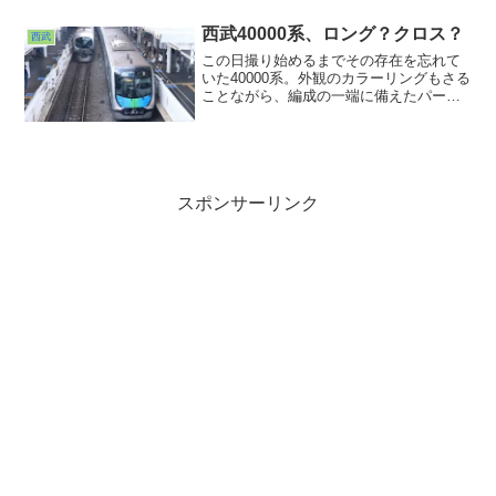
を撮ることができました。今までの西武
の車両とは一線を画すそのデザイン。し
西武40000系、ロング？クロス？
西武
かも前パン車まであるじゃないですか！
この日撮り始めるまでその存在を忘れて
何気に鉄をくすぐる要素まで備えている
いた40000系。外観のカラーリングもさる
とは。あなたなかなか侮れないねw
ことながら、編成の一端に備えたパート
ナーゾーン、ロング・クロスの切り替え
ができるデュアルシート装備の編成もあ
る等何かと色々満載な車両でした。夏休
み中ゆえ車内は混んでたので撮りはぐり
ましたが、閑散期になったらこれは撮っ
ておかねば・・・！
スポンサーリンク