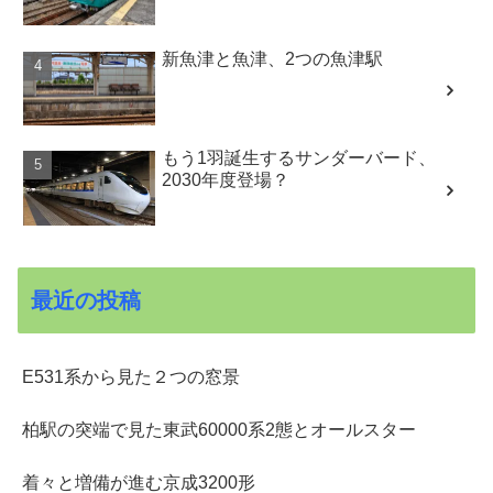
新魚津と魚津、2つの魚津駅
もう1羽誕生するサンダーバード、
2030年度登場？
最近の投稿
E531系から見た２つの窓景
柏駅の突端で見た東武60000系2態とオールスター
着々と増備が進む京成3200形