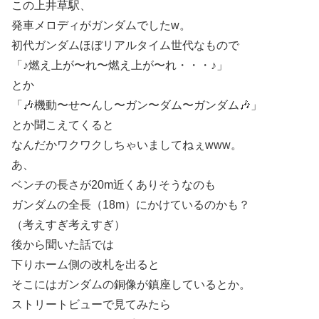
この上井草駅、
発車メロディがガンダムでしたw。
初代ガンダムほぼリアルタイム世代なもので
「♪燃え上が〜れ〜燃え上が〜れ・・・♪」
とか
「🎶機動〜せ〜んし〜ガン〜ダム〜ガンダム🎶」
とか聞こえてくると
なんだかワクワクしちゃいましてねぇwww。
あ、
ベンチの長さが20m近くありそうなのも
ガンダムの全長（18m）にかけているのかも？
（考えすぎ考えすぎ）
後から聞いた話では
下りホーム側の改札を出ると
そこにはガンダムの銅像が鎮座しているとか。
ストリートビューで見てみたら