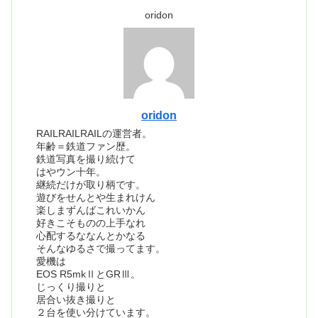
oridon
oridon
RAILRAILRAILの運営者。
年齢＝鉄道ファン歴。
鉄道写真を撮り続けて
はやウン十年。
継続だけが取り柄です。
遊びをせんとや生まれけん
楽しまずんばこれいかん
好きこそものの上手なれ
心配するななんとかなる
そんなゆるさで撮ってます。
愛機は
EOS R5mkⅡとGRⅢ。
じっくり撮りと
居合い抜き撮りと
２台を使い分けています。