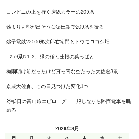
コンビニの上を行く房総カラーの209系
猿よりも熊が出そうな猿田駅で209系を撮る
銚子電鉄22000形次郎右衛門とトウモロコシ畑
E259系N’EX、緑の稲と蓮根の葉っぱと
梅雨明け前だったけど真っ青な空だった大佐倉3景
京成大佐倉、この日見つけた変化1つ
2泊3日の富山旅エピローグ・一服しながら路面電車を眺
める
2026年8月
日
月
火
水
木
金
土