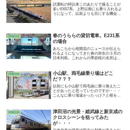
試運転の時以来このあたりで撮ることが
多いE657系。上野以南にも乗り入れるよ
うになって、以前よりも目にする機会が
増えた車両の１つです。私も古い人間で
すから、北へ向かう特急は上野駅の地平
ホームからだよなぁなんて思ってしまい
ます。でもまぁ令和ならでは光景も撮っ
春のうららの貸切電車。E231系
ておかないと、ですね。
JR東日本
の場合
あちこちから桜開花のニュースが伝えら
れるようになってきた春の弥生の３月の
日本列島。これからの季節桜の名所は人
出がすごいことになるでしょうね。ま、
人混みが大嫌いな私なぞは、でかい公園
の桜の下に分譲地の区分のようにシート
小山駅、両毛線乗り場はどこ
JR東日本
を敷いて大人数でどんちゃん騒ぎなぁん
だ？？？
てことは死んでもヤだねと思っているの
で、
以前にも小山駅で両毛線に乗り換えたこ
とがあったと思っていたのですが・・・
こんなに乗り場遠かったっけ？と根を上
げたくなるくらいの離れに両毛線ホーム
は鎮座しておりました。そして211系こだ
わりの席？に着席し一路西を目指しま
津田沼の光景・総武線と新京成の
JR東日本
す。が、道中混んじゃって車内の様子撮
クロスシーンを狙ってみた
影はちょっと自粛・・・。次回はさらに
が・・・
西に向かいます。