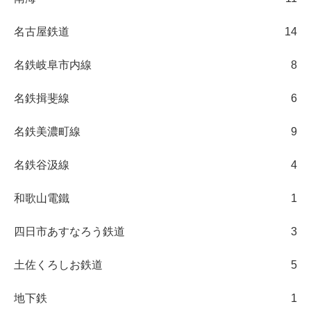
名古屋鉄道
14
名鉄岐阜市内線
8
名鉄揖斐線
6
名鉄美濃町線
9
名鉄谷汲線
4
和歌山電鐵
1
四日市あすなろう鉄道
3
土佐くろしお鉄道
5
地下鉄
1