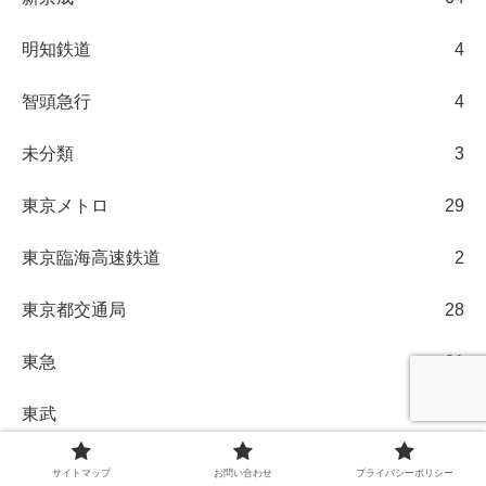
明知鉄道
4
智頭急行
4
未分類
3
東京メトロ
29
東京臨海高速鉄道
2
東京都交通局
28
東急
21
東武
124
東葉高速鉄道
2
サイトマップ
お問い合わせ
プライバシーポリシー