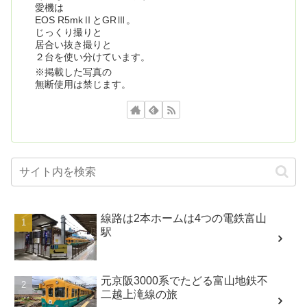
愛機は
EOS R5mkⅡとGRⅢ。
じっくり撮りと
居合い抜き撮りと
２台を使い分けています。
※掲載した写真の
無断使用は禁じます。
線路は2本ホームは4つの電鉄富山
駅
元京阪3000系でたどる富山地鉄不
二越上滝線の旅