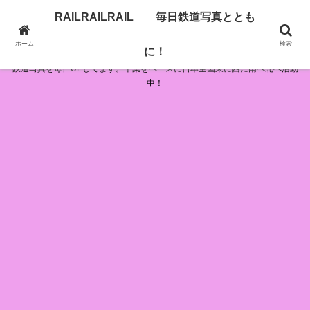
RAILRAILRAIL 毎日鉄道写真ととも
RAILRAILRAIL 毎日鉄道写真とともに！
ホーム
検索
に！
鉄道写真を毎日UPしてます。千葉をベースに日本全国東に西に南へ北へ活動
中！