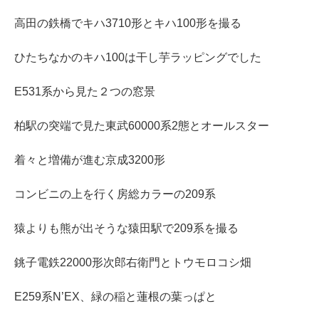
高田の鉄橋でキハ3710形とキハ100形を撮る
ひたちなかのキハ100は干し芋ラッピングでした
E531系から見た２つの窓景
柏駅の突端で見た東武60000系2態とオールスター
着々と増備が進む京成3200形
コンビニの上を行く房総カラーの209系
猿よりも熊が出そうな猿田駅で209系を撮る
銚子電鉄22000形次郎右衛門とトウモロコシ畑
E259系N’EX、緑の稲と蓮根の葉っぱと