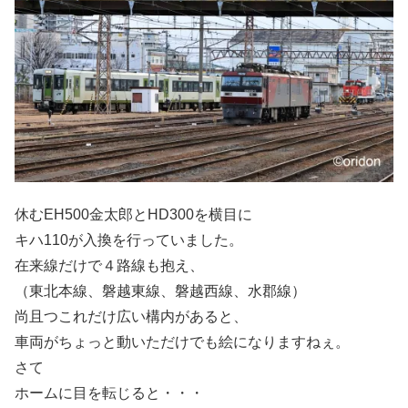
休むEH500金太郎とHD300を横目に
キハ110が入換を行っていました。
在来線だけで４路線も抱え、
（東北本線、磐越東線、磐越西線、水郡線）
尚且つこれだけ広い構内があると、
車両がちょっと動いただけでも絵になりますねぇ。
さて
ホームに目を転じると・・・