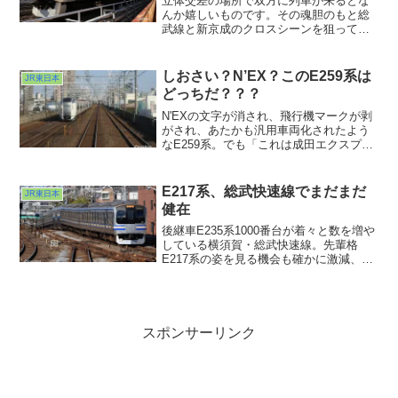
立体交差の場所で双方に列車が来るとな
んか嬉しいものです。その魂胆のもと総
武線と新京成のクロスシーンを狙ってみ
たのですが・・・。冷たい風の強さに根
負けしてしまいました(^ ^;;もう少しあっ
たかくなったらまた狙ってみようか？別
しおさい？N’EX？このE259系は
JR東日本
の場所からトライするか？そんな作戦タ
どっちだ？？？
イムが楽しくもあり、ですw
N'EXの文字が消され、飛行機マークが剥
がされ、あたかも汎用車両化されたよう
なE259系。でも「これは成田エクスプレ
スだよ」と断言する人、多そうだな
ぁ・・・。この時も遠目で見た時はわか
りませんでした、どっちなのか。だんだ
E217系、総武快速線でまだまだ
JR東日本
んはっきり見えてきて「あ、N'EXだ」
健在
と、ようやく判明。ヘッドマークのない
時代、これは大変だ・・・。
後継車E235系1000番台が着々と数を増や
している横須賀・総武快速線。先輩格
E217系の姿を見る機会も確かに激減、と
いう感じになってきました。最近は運用
情報を確認しないとなかなか会えないレ
アキャラ化していますね。
スポンサーリンク