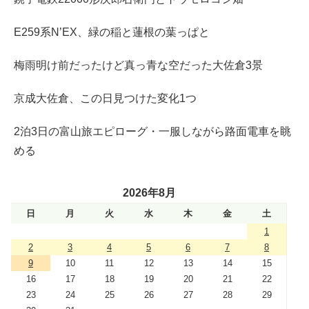
E259系N’EX、緑の稲と蓮根の葉っぱと
梅雨明け前だったけど真っ青な空だった大佐倉3景
京成大佐倉、この日見つけた変化1つ
2泊3日の富山旅エピローグ・一服しながら路面電車を眺
める
2026年8月
日
月
火
水
木
金
土
1
2
3
4
5
6
7
8
9
10
11
12
13
14
15
16
17
18
19
20
21
22
23
24
25
26
27
28
29