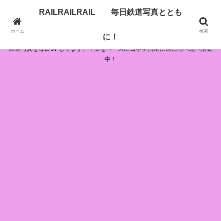
RAILRAILRAIL 毎日鉄道写真ととも
RAILRAILRAIL 毎日鉄道写真とともに！
ホーム
検索
に！
鉄道写真を毎日UPしてます。千葉をベースに日本全国東に西に南へ北へ活動
中！