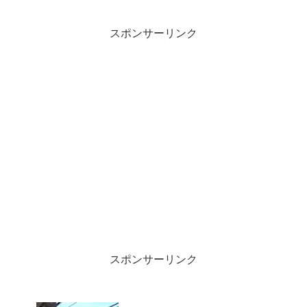
せん。返却回送はほとんど時刻が変わっ
ていませんが送り込み回送は２回ほど変
わったかな？
スポンサーリンク
スポンサーリンク