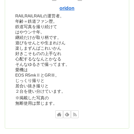
oridon
RAILRAILRAILの運営者。
年齢＝鉄道ファン歴。
鉄道写真を撮り続けて
はやウン十年。
継続だけが取り柄です。
遊びをせんとや生まれけん
楽しまずんばこれいかん
好きこそものの上手なれ
心配するななんとかなる
そんなゆるさで撮ってます。
愛機は
EOS R5mkⅡとGRⅢ。
じっくり撮りと
居合い抜き撮りと
２台を使い分けています。
※掲載した写真の
無断使用は禁じます。