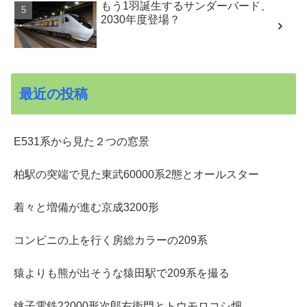
もう1羽誕生するサンダーバード、
2030年度登場？
最近の投稿
E531系から見た２つの窓景
柏駅の突端で見た東武60000系2態とオールスター
着々と増備が進む京成3200形
コンビニの上を行く房総カラーの209系
猿よりも熊が出そうな猿田駅で209系を撮る
銚子電鉄22000形次郎右衛門とトウモロコシ畑