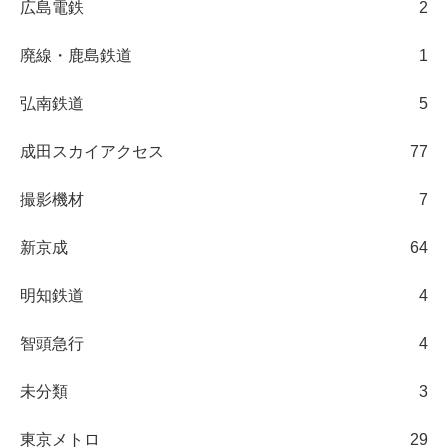
広島電鉄
2
廃線・鹿島鉄道
1
弘南鉄道
5
成田スカイアクセス
77
撮影機材
7
新京成
64
明知鉄道
4
智頭急行
4
未分類
3
東京メトロ
29