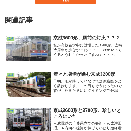
関連記事
京成3600形、風前の灯火？？？
京成
私が高校在学中に登場した3600形。当時
冷房車が少なかったので、これがやって
くるとうれしかったですねぇ・・・。青
帯が加えられ、８両に組み直され、登場
当初の姿とはかなり変わってしまいまし
たが、30数年前の感動は今も脳味噌に刻
まれています。この車両も最初から最後
着々と増備が進む京成3200形
京成
まで見届けることができそうで
早朝、雨が降っていなければ線路際をよ
す・・・。
く散歩します。この日もそうだったので
すが、たまたまいいタイミングで登場し
たのが京成電鉄の最新形式の3200形でし
た。「3204」が見えていますから一番最
初に投入された6両のようですね。8月1日
現在稼働中なのは6両編成として落成した
京成3600形と3700形、珍しいと
京成
3編成18両。
ころにいた
京成電鉄の千葉県内での要衝・京成津田
沼。４方向へ線路が伸びていたり始終着