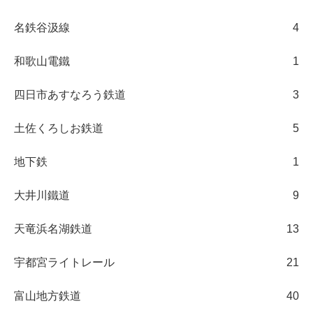
名鉄谷汲線
4
和歌山電鐵
1
四日市あすなろう鉄道
3
土佐くろしお鉄道
5
地下鉄
1
大井川鐵道
9
天竜浜名湖鉄道
13
宇都宮ライトレール
21
富山地方鉄道
40