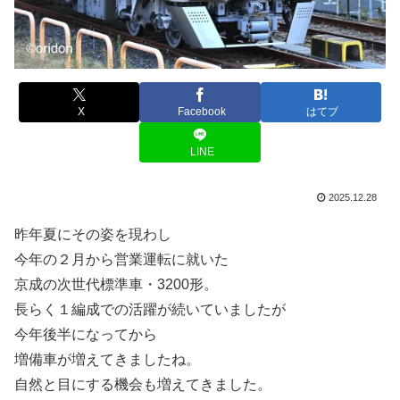
X
Facebook
はてブ
LINE
2025.12.28
昨年夏にその姿を現わし
今年の２月から営業運転に就いた
京成の次世代標準車・3200形。
長らく１編成での活躍が続いていましたが
今年後半になってから
増備車が増えてきましたね。
自然と目にする機会も増えてきました。