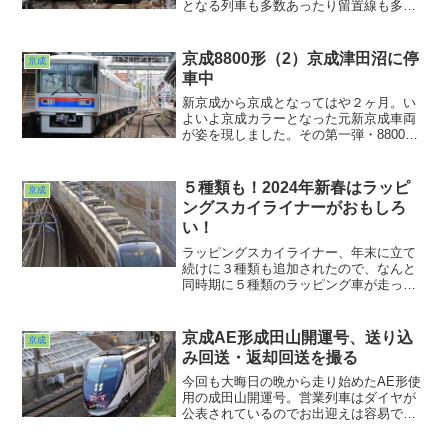
となる列車も多数あったり留置線も多々
あったりします。駅の周囲を散歩すると
きはその留置線に何が停まってるかな
ぁ・・・？と思いながらのぞくことが多
京成8800形（2）京成津田沼に停
京成
いのですが、普段は最大勢力の3000形し
車中
かいないことが多いんですよね
ぇ・・・。
新京成から京成となってはや２ヶ月。い
よいよ京成カラーとなった元新京成車両
が姿を現しました。その第一弾・8800
形。ステンレス車体ではなく鋼製車体な
ので当然「塗り」となります。で、こう
なりました。3400形チックな8800形の出
５種類も！2024年新春はラッピ
京成
来上がり。さかのぼれば旧3000系列にも
ングスカイライナーがおもしろ
通じるものがあるかも。
い！
ラッピングスカイライナー、年末に立て
続けに３種類も追加されたので、なんと
同時期に５種類のラッピング車が走って
いる状態になってしまいました。３種類
同時というのは2022年に見たことがあっ
たのですが・・京成、屋台骨のスカイラ
京成AE形成田山開運号、送り込
京成
イナーに気合入れて2024年は攻めてます
み回送・返却回送を撮る
ねぇ。今年もどんな話題を提供していた
だけるのか、楽しみですね
今回も大晦日の晩から走り始めたAE形使
用の成田山開運号。営業列車はダイヤが
公表されているのでお出迎えは容易です
が、宗吾参道からの送り込み回送・返却
回送のダイヤは現地調査するしかありま