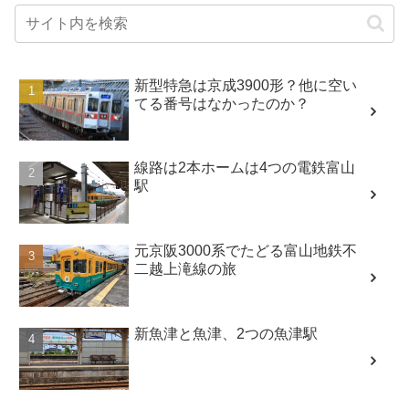
新型特急は京成3900形？他に空い
てる番号はなかったのか？
線路は2本ホームは4つの電鉄富山
駅
元京阪3000系でたどる富山地鉄不
二越上滝線の旅
新魚津と魚津、2つの魚津駅