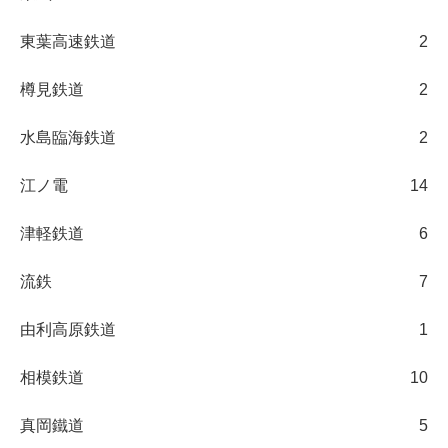
東葉高速鉄道
2
樽見鉄道
2
水島臨海鉄道
2
江ノ電
14
津軽鉄道
6
流鉄
7
由利高原鉄道
1
相模鉄道
10
真岡鐵道
5