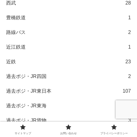
西武
28
豊橋鉄道
1
路線バス
2
近江鉄道
1
近鉄
23
過去ポジ・JR四国
2
過去ポジ・JR東日本
107
過去ポジ・JR東海
18
過去ポジ・JR貨物
3
サイトマップ
お問い合わせ
プライバシーポリシー
過去ポジ・京成
7