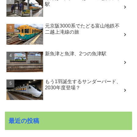
駅
元京阪3000系でたどる富山地鉄不
二越上滝線の旅
新魚津と魚津、2つの魚津駅
もう1羽誕生するサンダーバード、
2030年度登場？
最近の投稿