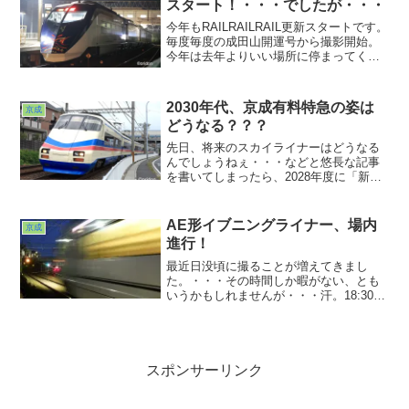
スタート！・・・でしたが・・・
今年もRAILRAILRAIL更新スタートです。
毎度毎度の成田山開運号から撮影開始。
今年は去年よりいい場所に停まってくれ
たなぁ、と思ったら、回送のダイヤが変
わっちゃってて空振ったり、なにやら早
くも波乱の予感？？？ま、でも最終的に
2030年代、京成有料特急の姿は
京成
は毎年恒例カットも収められたのでよし
どうなる？？？
としましょう。さぁ今年もどこまで撮れ
るやら(^ ^;;
先日、将来のスカイライナーはどうなる
んでしょうねぇ・・・などと悠長な記事
を書いてしまったら、2028年度に「新た
な有料特急」を運行開始する旨のニュー
スがあがって来たじゃないですか。よく
見るとスタート地点が京成上野ではな
AE形イブニングライナー、場内
京成
く、押上。
進行！
最近日没頃に撮ることが増えてきまし
た。・・・その時間しか暇がない、とも
いうかもしれませんが・・・汗。18:30過
ぎ、１本目のイブニングライナーが下っ
てきます。我が地元・津田沼は通
過・・・(T^T)ならば疾走感を出そうか？
ということでこうなり...
スポンサーリンク