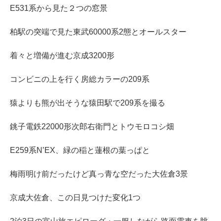
E531系から見た２つの窓景
柏駅の突端で見た東武60000系2態とオールスター
着々と増備が進む京成3200形
コンビニの上を行く房総カラーの209系
猿よりも熊が出そうな猿田駅で209系を撮る
銚子電鉄22000形次郎右衛門とトウモロコシ畑
E259系N’EX、緑の稲と蓮根の葉っぱと
梅雨明け前だったけど真っ青な空だった大佐倉3景
京成大佐倉、この日見つけた変化1つ