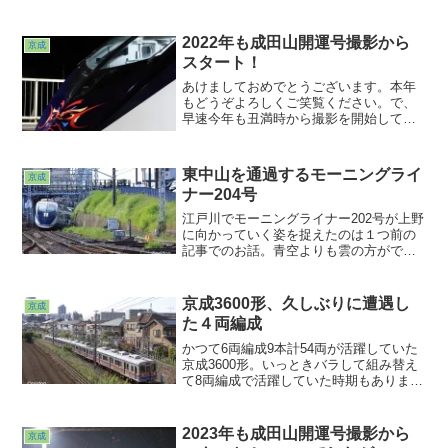
2022年も成田山開運号撮影から
京成
スタート！
あけましておめでとうございます。本年
もどうぞよろしくご笑覧ください。で、
早速今年も丑満時から撮影を開始してお
りました(^ ^;;毎年恒例の成田山開運号。
同じように見える隈取りヘッドマークも
こうして並べてみると毎年毎年マイナー
東中山を通過するモーニングライ
京成
チェンジが繰り返されていたんですね
ナー204号
ぇ・・。こりゃ来年も楽しみだ♪というわ
けで今年もよろしくです。
江戸川でモーニングライナー202号が上野
に向かっていく姿を捉えたのは１つ前の
記事でのお話。青空よりも雲の方がでし
ゃばっていたので少々消化不良な気分。
帰路の下り電車に乗ったのですが、ふ
と、もう一戦交えるか、ということで東
京成3600形、久しぶりに遭遇し
京成
中山で途中下車。競馬開催日以外は実に
た４両編成
静かな緩急接続駅。
かつて6両編成9本計54両が活躍していた
京成3600形。いっときバラして組み替え
て8両編成で活躍していた時期もありまし
たが現在はリバイバルカラーの6両編成1
本電装改造車の4両編成1本のみとなって
しまいました。
2023年も成田山開運号撮影から
京成