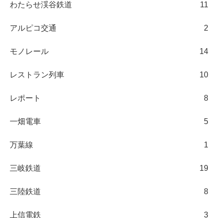
わたらせ渓谷鉄道
11
アルピコ交通
2
モノレール
14
レストラン列車
10
レポート
8
一畑電車
5
万葉線
1
三岐鉄道
19
三陸鉄道
8
上信電鉄
3