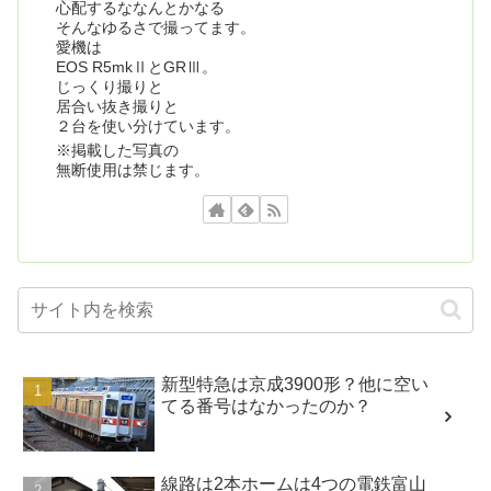
心配するななんとかなる
そんなゆるさで撮ってます。
愛機は
EOS R5mkⅡとGRⅢ。
じっくり撮りと
居合い抜き撮りと
２台を使い分けています。
※掲載した写真の
無断使用は禁じます。
新型特急は京成3900形？他に空い
てる番号はなかったのか？
線路は2本ホームは4つの電鉄富山