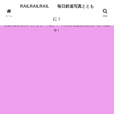
RAILRAILRAIL 毎日鉄道写真ととも
RAILRAILRAIL 毎日鉄道写真とともに！
ホーム
検索
に！
鉄道写真を毎日UPしてます。千葉をベースに日本全国東に西に南へ北へ活動
中！