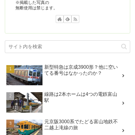
※掲載した写真の
無断使用は禁じます。
新型特急は京成3900形？他に空い
てる番号はなかったのか？
線路は2本ホームは4つの電鉄富山
駅
元京阪3000系でたどる富山地鉄不
二越上滝線の旅