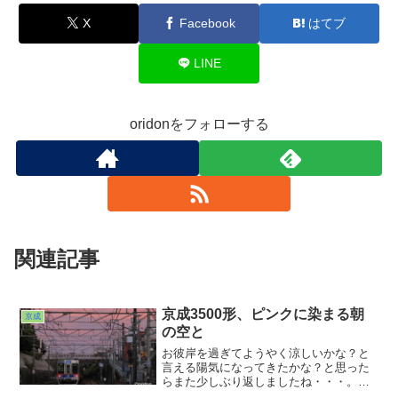
X
Facebook
はてブ
LINE
oridonをフォローする
関連記事
京成3500形、ピンクに染まる朝
京成
の空と
お彼岸を過ぎてようやく涼しいかな？と
言える陽気になってきたかな？と思った
らまた少しぶり返しましたね・・・。気
温はともかく日の出・日の入りの時刻だ