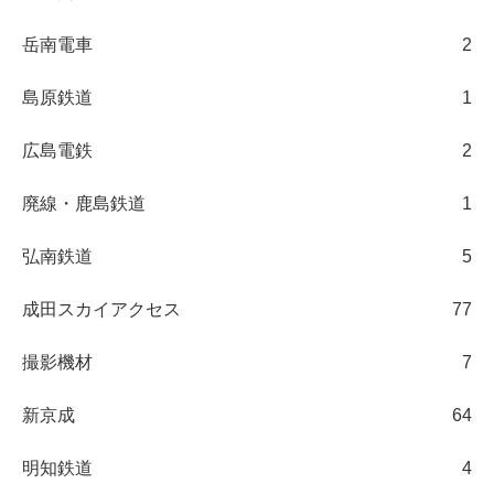
岳南電車
2
島原鉄道
1
広島電鉄
2
廃線・鹿島鉄道
1
弘南鉄道
5
成田スカイアクセス
77
撮影機材
7
新京成
64
明知鉄道
4