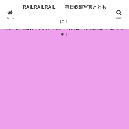
RAILRAILRAIL 毎日鉄道写真ととも
RAILRAILRAIL 毎日鉄道写真とともに！
ホーム
検索
に！
鉄道写真を毎日UPしてます。千葉をベースに日本全国東に西に南へ北へ活動
中！