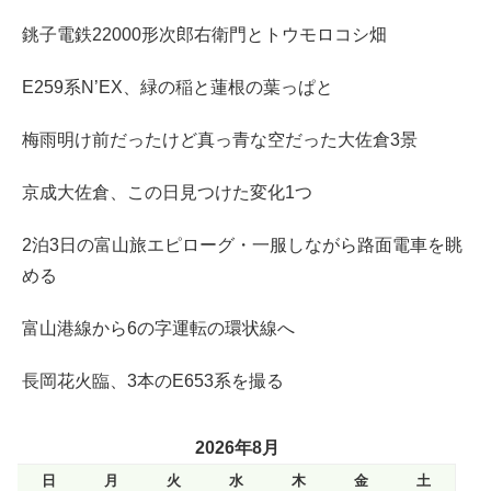
銚子電鉄22000形次郎右衛門とトウモロコシ畑
E259系N’EX、緑の稲と蓮根の葉っぱと
梅雨明け前だったけど真っ青な空だった大佐倉3景
京成大佐倉、この日見つけた変化1つ
2泊3日の富山旅エピローグ・一服しながら路面電車を眺
める
富山港線から6の字運転の環状線へ
長岡花火臨、3本のE653系を撮る
2026年8月
日
月
火
水
木
金
土