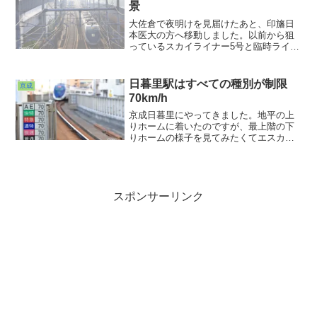
景
大佐倉で夜明けを見届けたあと、印旛日
本医大の方へ移動しました。以前から狙
っているスカイライナー5号と臨時ライナ
ー送り込み回送とのすれ違い光景。なか
なか思ったようなタイミングで目の前で
すれ違ってくれませんねぇ・・・。
日暮里駅はすべての種別が制限
京成
70km/h
京成日暮里にやってきました。地平の上
りホームに着いたのですが、最上階の下
りホームの様子を見てみたくてエスカレ
ーターに乗って上昇。上下線、さらにス
カイライナー用と分離されて、狭いなが
らも動線が分けられたこの駅。島式１本
しかなかった時代よりはいいんでしょう
けれど・・・
スポンサーリンク