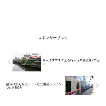
スポンサーリンク
東京ミズマチの上を行く赤系特急を2本撮
る
陽焼け跡もセクシー？な元復刻ラッピン
グのN800形