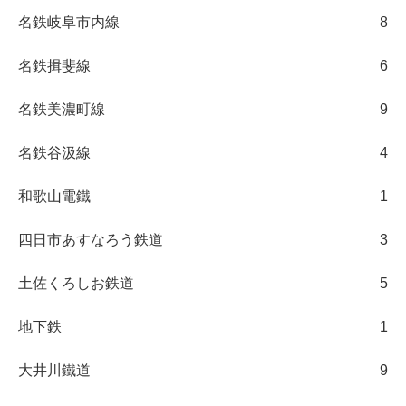
名鉄岐阜市内線
8
名鉄揖斐線
6
名鉄美濃町線
9
名鉄谷汲線
4
和歌山電鐵
1
四日市あすなろう鉄道
3
土佐くろしお鉄道
5
地下鉄
1
大井川鐵道
9