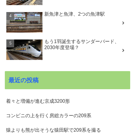
新魚津と魚津、2つの魚津駅
もう1羽誕生するサンダーバード、
2030年度登場？
最近の投稿
着々と増備が進む京成3200形
コンビニの上を行く房総カラーの209系
猿よりも熊が出そうな猿田駅で209系を撮る