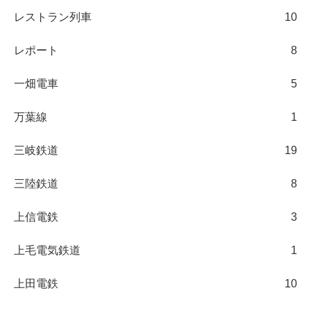
レストラン列車
10
レポート
8
一畑電車
5
万葉線
1
三岐鉄道
19
三陸鉄道
8
上信電鉄
3
上毛電気鉄道
1
上田電鉄
10