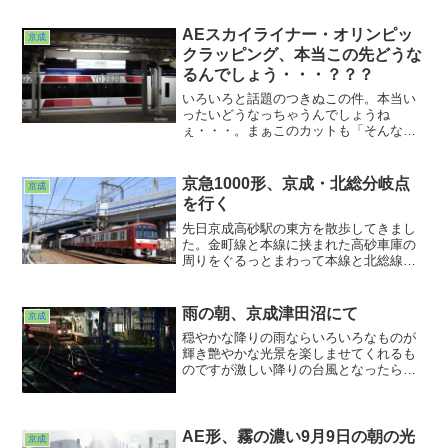
けは着実に季節が進んでいるようです。
AEスカイライナー・オリンピッ
京成
クラッピング、本当この先どうな
るんでしょう・・・？？？
いろいろと話題のつきぬこの件。本当い
ったいどうなっちゃうんでしょうね
ぇ・・・。まぁこのカットも「そんなの
あったねぇ」とのちの笑い話のネタにで
もなればいいのですが・・・。ネタはこ
っそり楽しむもの。やたらと群れない方
京急1000形、京成・北総分岐点
京成
がよろしいようで。
を行く
先日京成高砂駅の東方を散歩してきまし
た。金町線と本線に挟まれた高砂車庫の
周りをぐるっとまわって本線と北総線の
分岐点までやってきました。ここで１
枚。北総線の高架を潜ってやってきたの
は京急からの乗り入れ車1000形でした。
雨の朝、京成津田沼にて
京成
行き先を見ると遠路佐倉まで直通するよ
穏やかな降りの雨ならいろいろなものが
うですね。
輝き艶やかな光景を楽しませてくれるも
のですが激しい降りの台風となったら話
は変わります。せっかくの連休だという
のに史上最大だという大サービスな台風
接近。今見返していたら雨の日の写真が
少ないことに気づきました...
AE形、霧の濃い9月9日の朝の光
京成