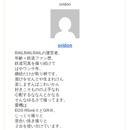
oridon
oridon
RAILRAILRAILの運営者。
年齢＝鉄道ファン歴。
鉄道写真を撮り続けて
はやウン十年。
継続だけが取り柄です。
遊びをせんとや生まれけん
楽しまずんばこれいかん
好きこそものの上手なれ
心配するななんとかなる
そんなゆるさで撮ってます。
愛機は
EOS R5mkⅡとGRⅢ。
じっくり撮りと
居合い抜き撮りと
２台を使い分けています。