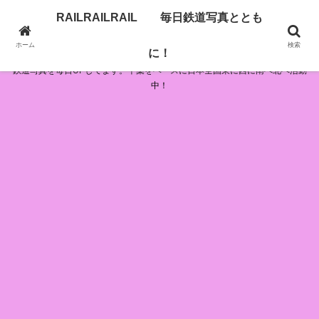
RAILRAILRAIL 毎日鉄道写真ととも
RAILRAILRAIL 毎日鉄道写真とともに！
ホーム
検索
に！
鉄道写真を毎日UPしてます。千葉をベースに日本全国東に西に南へ北へ活動
中！