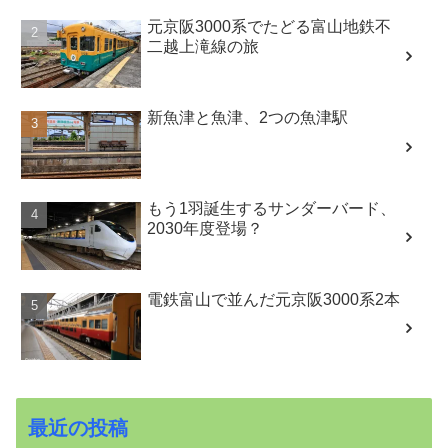
元京阪3000系でたどる富山地鉄不
二越上滝線の旅
新魚津と魚津、2つの魚津駅
もう1羽誕生するサンダーバード、
2030年度登場？
電鉄富山で並んだ元京阪3000系2本
最近の投稿