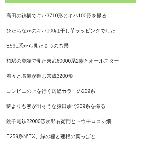
高田の鉄橋でキハ3710形とキハ100形を撮る
ひたちなかのキハ100は干し芋ラッピングでした
E531系から見た２つの窓景
柏駅の突端で見た東武60000系2態とオールスター
着々と増備が進む京成3200形
コンビニの上を行く房総カラーの209系
猿よりも熊が出そうな猿田駅で209系を撮る
銚子電鉄22000形次郎右衛門とトウモロコシ畑
E259系N’EX、緑の稲と蓮根の葉っぱと