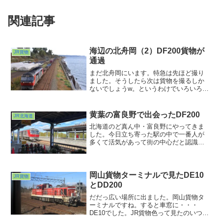
関連記事
海辺の北舟岡（2）DF200貨物が
JR貨物
通過
まだ北舟岡にいます。特急は先ほど撮り
ました。そうしたら次は貨物を撮るしか
ないでしょうw。というわけでいろいろ調
べた結果東室蘭を出た貨物がまもなくや
って来そう。おそらく本州に向かってい
くであろうそれはどれほどの荷があるの
黄葉の富良野で出会ったDF200
JR北海道
かな？
北海道のど真ん中・富良野にやってきま
した。今日立ち寄った駅の中で一番人が
多くて活気があって街の中心だと認識で
きる駅でした。改札口の脇まで行って改
札の中を眺めるとちょうど到着した列車
からわらわらとお客さんがやってくると
ころでした。
岡山貨物ターミナルで見たDE10
JR貨物
とDD200
だだっ広い場所に出ました。岡山貨物タ
ーミナルですね。すると車窓に・・・
DE10でした。JR貨物色って見たのいつ以