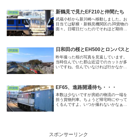
来だろう？いやそれ以前にDE10自体最後
に見たのがいつか思い出せません・・・
汗。今度はこれが視界に入りました。電
新鶴見で見たEF210と仲間たち
JR貨物
気式ディーゼル機関車のDD200でした。
武蔵小杉から新川崎へ移動しました。お
目当ては駅横・新鶴見機関区のJR貨物の
面々。日曜日だったのでそれほど期待し
ていなかったのですが、さっそくEF210
の横っ腹の住民たちに出迎えられまし
た。EF210と仲間たちというと彼ら・桃
太郎の一味wのことを連想してしまいがち
日和田の桜とEH500とロンパスと
JR貨物
ですが、
昨年撮った桜の写真を見返しています。
当時住んでいた郡山近辺でのカットが多
いですね。住んでいなければ行かなかっ
たであろう場所でのカット。今では貴重
な財産です。
EF65、進路開通待ち・・・
JR貨物
本数は少ないですが房総の物流の一端を
担う貨物列車。ちょうど帰宅時にやって
くるんですよ。いつか撮れないかなぁと
思っていたら思わぬアクシデントのおか
げでチャンス到来。そんなカットです。
スポンサーリンク