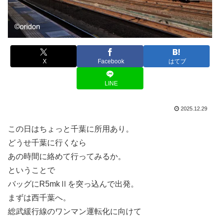
X
Facebook
はてブ
LINE
2025.12.29
この日はちょっと千葉に所用あり。
どうせ千葉に行くなら
あの時間に絡めて行ってみるか。
ということで
バッグにR5mkⅡを突っ込んで出発。
まずは西千葉へ。
総武緩行線のワンマン運転化に向けて