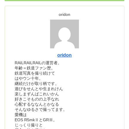
oridon
oridon
RAILRAILRAILの運営者。
年齢＝鉄道ファン歴。
鉄道写真を撮り続けて
はやウン十年。
継続だけが取り柄です。
遊びをせんとや生まれけん
楽しまずんばこれいかん
好きこそものの上手なれ
心配するななんとかなる
そんなゆるさで撮ってます。
愛機は
EOS R5mkⅡとGRⅢ。
じっくり撮りと