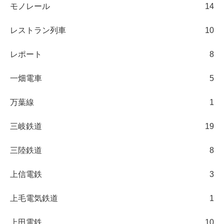
モノレール
14
レストラン列車
10
レポート
8
一畑電車
5
万葉線
1
三岐鉄道
19
三陸鉄道
8
上信電鉄
3
上毛電気鉄道
1
上田電鉄
10