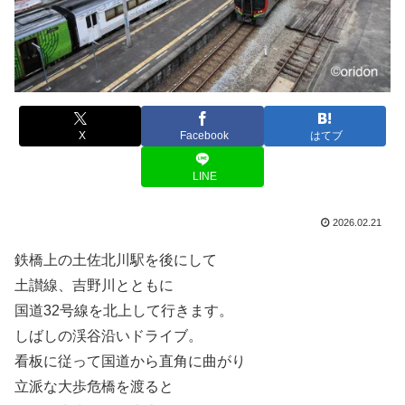
X
Facebook
はてブ
LINE
2026.02.21
鉄橋上の土佐北川駅を後にして
土讃線、吉野川とともに
国道32号線を北上して行きます。
しばしの渓谷沿いドライブ。
看板に従って国道から直角に曲がり
立派な大歩危橋を渡ると