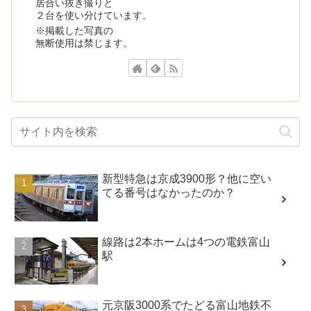
居合い抜き撮りと
２台を使い分けています。
※掲載した写真の
無断使用は禁じます。
新型特急は京成3900形？他に空い
てる番号はなかったのか？
線路は2本ホームは4つの電鉄富山
駅
元京阪3000系でたどる富山地鉄不