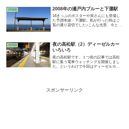
動改札でないのが不思議に感じるほど。
ホームに降りると・・・駅横に留置線が
2008年の瀬戸内ブルーと下灘駅
JR四国
あったんですね。
18きっぷのポスターや寅さんにも登場し
た予讃本線・下灘駅。私が行った時はご
覧の通り貸切でした♪こんな光景、今とな
ってはなかなか出会えないかな？
夜の高松駅（2）ディーゼルカー
JR四国
いろいろ
夜の高松駅です。１つ前の記事では高松
駅に集う電車ウォッチングを開催しまし
た。というわけで今回はディーゼルカー
ウォッチング。マリンライナーで賑やか
なホームを横目に高徳線ホームに向かう
とほっとするカラーリングのキハ47が待
っていました。徳島方先頭車にはキハ40
が繋がっていました。
スポンサーリンク