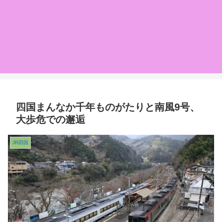
四国まんなか千年ものがたりと南風9号、
大歩危での邂逅
JR四国