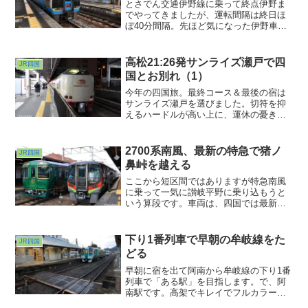
とさでん交通伊野線に乗って終点伊野ま
でやってきましたが、運転間隔は終日ほ
ぼ40分間隔。先ほど気になった伊野車庫
の廃線跡をたどるべく１本逃してしまっ
たので、少々時間ができました。という
ことで至近距離を並行しているJR土讃線
高松21:26発サンライズ瀬戸で四
JR四国
の伊野駅の様子を見に行ってみました。
国とお別れ（1）
今年の四国旅。最終コース＆最後の宿は
サンライズ瀬戸を選びました。切符を抑
えるハードルが高い上に、運休の憂き目
に遭うことも多いという、旅の行程に組
み込むにはなかなか悩ましい存在のサン
ライズ。去年は往路１発目の列車にサン
2700系南風、最新の特急で猪ノ
JR四国
ライズ瀬戸を取ったものの、四国のはる
鼻峠を越える
か手前・名古屋で運転打ち切りという試
練に遭いました。
ここから短区間ではありますが特急南風
に乗って一気に讃岐平野に乗り込もうと
いう算段です。車両は、四国では最新型
になるのかな、2700系気動車が使われて
いるはずです。で、阿波池田への進入シ
ーンを撮ろうと思ったのですが、南風が
下り1番列車で早朝の牟岐線をた
JR四国
入ってくる一番駅舎側に近いホーム、な
どる
ぜか無茶苦茶狭い！
早朝に宿を出て阿南から牟岐線の下り1番
列車で「ある駅」を目指します。で、阿
南駅です。高架でキレイでフルカラー
LEDも鮮やかなおしゃれな駅でした。自