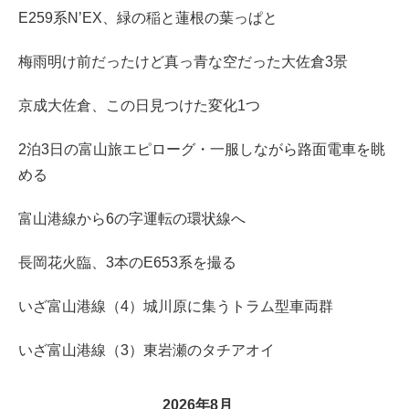
E259系N’EX、緑の稲と蓮根の葉っぱと
梅雨明け前だったけど真っ青な空だった大佐倉3景
京成大佐倉、この日見つけた変化1つ
2泊3日の富山旅エピローグ・一服しながら路面電車を眺
める
富山港線から6の字運転の環状線へ
長岡花火臨、3本のE653系を撮る
いざ富山港線（4）城川原に集うトラム型車両群
いざ富山港線（3）東岩瀬のタチアオイ
2026年8月