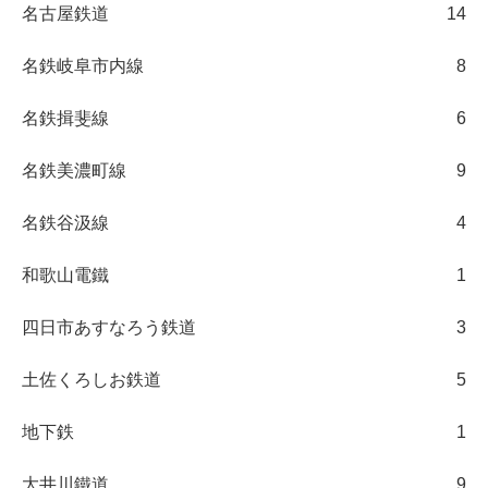
名古屋鉄道
14
名鉄岐阜市内線
8
名鉄揖斐線
6
名鉄美濃町線
9
名鉄谷汲線
4
和歌山電鐵
1
四日市あすなろう鉄道
3
土佐くろしお鉄道
5
地下鉄
1
大井川鐵道
9