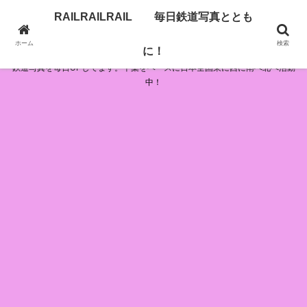
RAILRAILRAIL 毎日鉄道写真ととも
RAILRAILRAIL 毎日鉄道写真とともに！
ホーム
検索
に！
鉄道写真を毎日UPしてます。千葉をベースに日本全国東に西に南へ北へ活動
中！