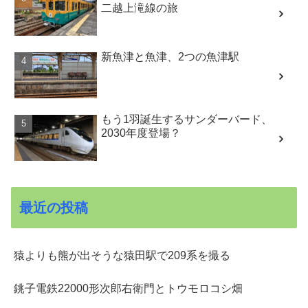
二越上滝線の旅
新魚津と魚津、2つの魚津駅
もう1羽誕生するサンダーバード、
2030年度登場？
最近の投稿
猿よりも熊が出そうな猿田駅で209系を撮る
銚子電鉄22000形次郎右衛門とトウモロコシ畑