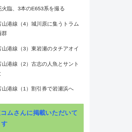
火臨、3本のE653系を撮る
富山港線（4）城川原に集うトラム
両群
富山港線（3）東岩瀬のタチアオイ
富山港線（2）古志の人魚とサント
と
富山港線（1）割引券で岩瀬浜へ
道コムさんに掲載いただいて
ます