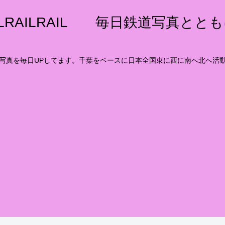
ILRAILRAIL 毎日鉄道写真とと
写真を毎日UPしてます。千葉をベースに日本全国東に西に南へ北へ活