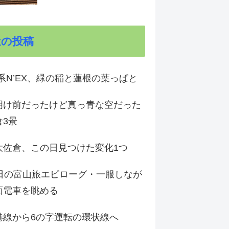
近の投稿
9系N’EX、緑の稲と蓮根の葉っぱと
明け前だったけど真っ青な空だった
倉3景
大佐倉、この日見つけた変化1つ
3日の富山旅エピローグ・一服しなが
面電車を眺める
港線から6の字運転の環状線へ