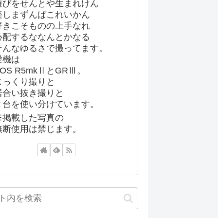
遊びをせんとや生まれけん
楽しまずんばこれいかん
好きこそものの上手なれ
心配するななんとかなる
そんなゆるさで撮ってます。
愛機は
EOS R5mkⅡとGRⅢ。
じっくり撮りと
居合い抜き撮りと
２台を使い分けています。
※掲載した写真の
無断使用は禁じます。