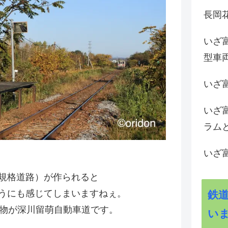
長岡花
いざ
型車
いざ
いざ
ラム
いざ
規格道路）が作られると
うにも感じてしまいますねぇ。
鉄
造物が深川留萌自動車道です。
い