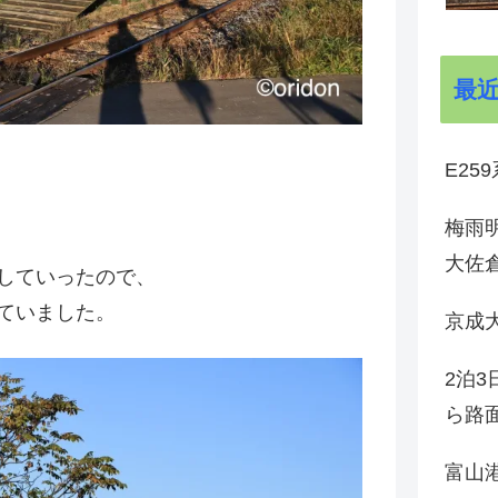
最
E25
梅雨
大佐
していったので、
ていました。
京成
2泊
ら路
富山