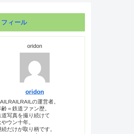
ロフィール
oridon
oridon
AILRAILRAILの運営者。
年齢＝鉄道ファン歴。
鉄道写真を撮り続けて
はやウン十年。
継続だけが取り柄です。