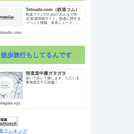
Tetsudo.com（鉄道コム）
鉄道ファンのための“みんなで作
る”鉄道情報サイト。鉄道に関する
イベント情報、未来ニュース、車
両トピックスを掲載。インターネ
ット上の公式リリース、ブログ、
etsudo.com
動画、つぶやきなどを集めたリン
ク集や、参加型ゲーム「駅つなゲ
ー」も提供。
は徒歩旅行もしてるんです
街道道中膝ガタガタ
歩いて歩いて旅します。ただいま
東海道五十三次編！
atagata.xyz
真ランキング