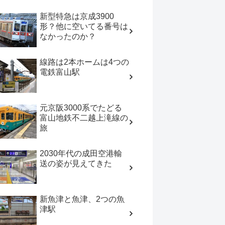
新型特急は京成3900
形？他に空いてる番号は
なかったのか？
線路は2本ホームは4つの
電鉄富山駅
元京阪3000系でたどる
富山地鉄不二越上滝線の
旅
2030年代の成田空港輸
送の姿が見えてきた
新魚津と魚津、2つの魚
津駅