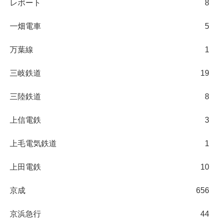
レポート
8
一畑電車
5
万葉線
1
三岐鉄道
19
三陸鉄道
8
上信電鉄
3
上毛電気鉄道
1
上田電鉄
10
京成
656
京浜急行
44