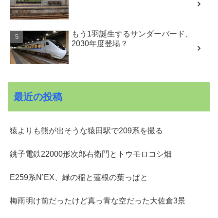
もう1羽誕生するサンダーバード、
2030年度登場？
最近の投稿
猿よりも熊が出そうな猿田駅で209系を撮る
銚子電鉄22000形次郎右衛門とトウモロコシ畑
E259系N’EX、緑の稲と蓮根の葉っぱと
梅雨明け前だったけど真っ青な空だった大佐倉3景