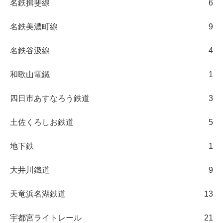
名鉄揖斐線
6
名鉄美濃町線
9
名鉄谷汲線
4
和歌山電鐵
1
四日市あすなろう鉄道
3
土佐くろしお鉄道
5
地下鉄
1
大井川鐵道
9
天竜浜名湖鉄道
13
宇都宮ライトレール
21