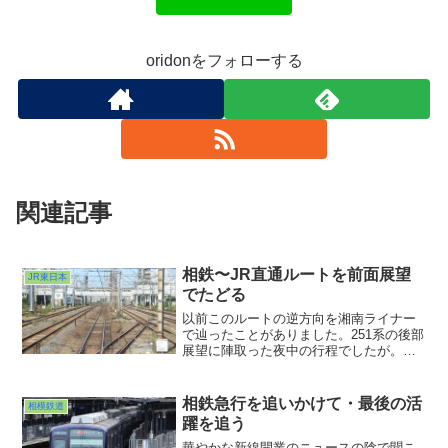
oridonをフォローする
関連記事
相鉄〜JR直通ルートを前面展望
JR東日本
でたどる
以前このルートの逆方向を湘南ライナー
で辿ったことがありました。251系の後部
展望に陣取った夜中の行程でしたが。そ
の時もトンネル長いなーとは思ってまし
たが、昼間に乗るとさらにその感が強か
ったです。今回は前面展望で昼間の行程
相鉄急行を追いかけて・最後の活
相模鉄道
でした。やはり鶴見近辺の配線の妙には
躍を追う
見惚れましたね。貨物線ならではの複雑
さを堪能できた行程でした。
華やかな新線開業のニュースの陰で聞こ