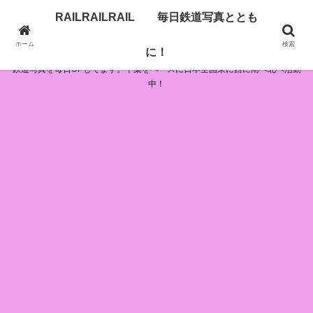
RAILRAILRAIL 毎日鉄道写真ととも
RAILRAILRAIL 毎日鉄道写真とともに！
ホーム
検索
に！
鉄道写真を毎日UPしてます。千葉をベースに日本全国東に西に南へ北へ活動
中！