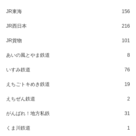
JR東海
156
JR西日本
216
JR貨物
101
あいの風とやま鉄道
8
いすみ鉄道
76
えちごトキめき鉄道
19
えちぜん鉄道
2
がんばれ！地方私鉄
31
くま川鉄道
1