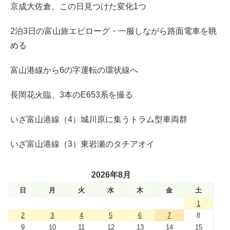
京成大佐倉、この日見つけた変化1つ
2泊3日の富山旅エピローグ・一服しながら路面電車を眺
める
富山港線から6の字運転の環状線へ
長岡花火臨、3本のE653系を撮る
いざ富山港線（4）城川原に集うトラム型車両群
いざ富山港線（3）東岩瀬のタチアオイ
2026年8月
日
月
火
水
木
金
土
1
2
3
4
5
6
7
8
9
10
11
12
13
14
15