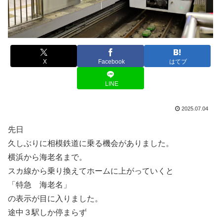
X
Facebook
はてブ
LINE
2025.07.04
先日
久しぶりに相模鉄道に乗る機会がありました。
横浜から海老名まで。
スカ線から乗り換えてホームに上がっていくと
「特急 海老名」
の表示が目に入りました。
途中３駅しか停まらず