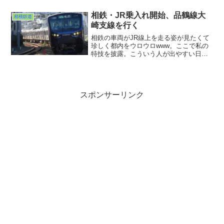
のは相模鉄道のそうにゃんでした。編成
の両端で表情が異なるという芸の細か
相鉄・JR乗入れ開始、品鶴線大
相模鉄道
さ。そうにゃんのぬいぐるみ売ってない
崎支線を行く
かな？おっさんらしからぬことを考えて
しまった日曜日の撮影行でしたwww
相鉄の車両がJR線上を走る姿が見たくて
珍しく都内をウロウロwww。ここで私の
特技を披露。こういう人が出やすい日で
も私が行くところは決まって誰もおら
ず。そう図らずも貸し切りそういう場面
に出くわす特技を持ってるのです。ま近
場にいた方いるかもしれ...
スポンサーリンク