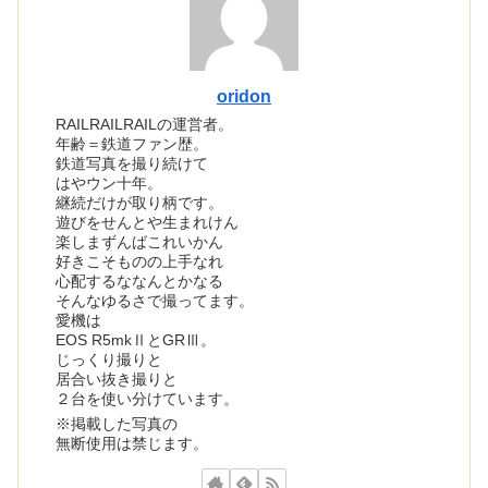
oridon
RAILRAILRAILの運営者。
年齢＝鉄道ファン歴。
鉄道写真を撮り続けて
はやウン十年。
継続だけが取り柄です。
遊びをせんとや生まれけん
楽しまずんばこれいかん
好きこそものの上手なれ
心配するななんとかなる
そんなゆるさで撮ってます。
愛機は
EOS R5mkⅡとGRⅢ。
じっくり撮りと
居合い抜き撮りと
２台を使い分けています。
※掲載した写真の
無断使用は禁じます。