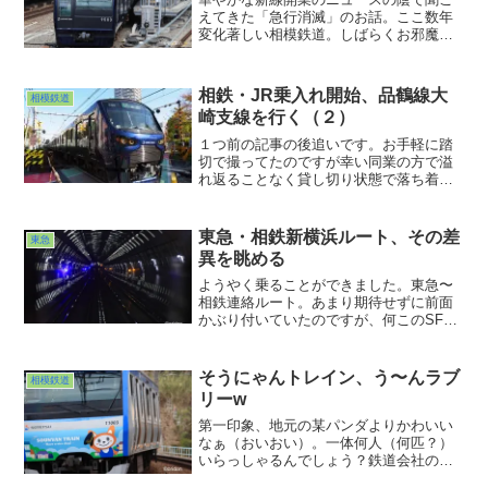
えてきた「急行消滅」のお話。ここ数年
変化著しい相模鉄道。しばらくお邪魔し
ていないうちに、列車種別も行き先もと
んでもなくバラエティ豊かになってしま
っておりました。え？快速？どこ停まる
相鉄・JR乗入れ開始、品鶴線大
相模鉄道
の？？？まさにそんな状態での訪問でし
崎支線を行く（２）
た。そうにゃんもよかったなぁwww久し
ぶりの相鉄訪問でした。
１つ前の記事の後追いです。お手軽に踏
切で撮ってたのですが幸い同業の方で溢
れ返ることなく貸し切り状態で落ち着い
て撮ることができました。なので余裕の
振り返りダメ押しカットwww。個性的な
面構えの相鉄12000系。こうしてみると前
東急・相鉄新横浜ルート、その差
東急
面形状の出っ張り...
異を眺める
ようやく乗ることができました。東急〜
相鉄連絡ルート。あまり期待せずに前面
かぶり付いていたのですが、何このSF感
丸出しなトンネルは！？という光景を目
の当たりにしました。ここまでギンギラ
ギンな地下トンネルって他にはないので
そうにゃんトレイン、う〜んラブ
相模鉄道
は？？？で、相鉄区間に入ると一転して
リーw
地味だという(^ ^;;この差異を比べてみる
のもまた一興かとw
第一印象、地元の某パンダよりかわいい
なぁ（おいおい）。一体何人（何匹？）
いらっしゃるんでしょう？鉄道会社のマ
スコットキャラクター。今回心惹かれた