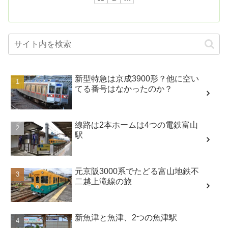
新型特急は京成3900形？他に空い
てる番号はなかったのか？
線路は2本ホームは4つの電鉄富山
駅
元京阪3000系でたどる富山地鉄不
二越上滝線の旅
新魚津と魚津、2つの魚津駅