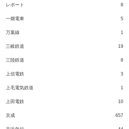
レポート
8
一畑電車
5
万葉線
1
三岐鉄道
19
三陸鉄道
8
上信電鉄
3
上毛電気鉄道
1
上田電鉄
10
京成
657