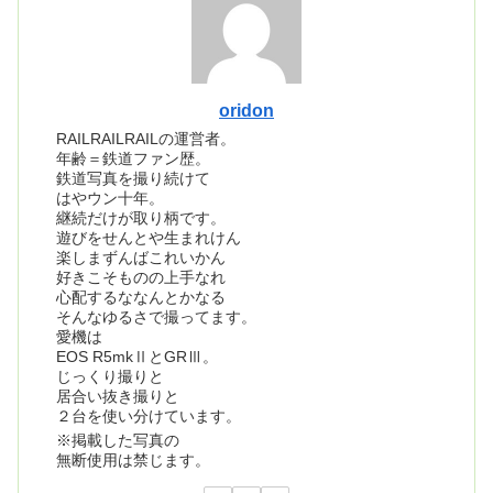
oridon
RAILRAILRAILの運営者。
年齢＝鉄道ファン歴。
鉄道写真を撮り続けて
はやウン十年。
継続だけが取り柄です。
遊びをせんとや生まれけん
楽しまずんばこれいかん
好きこそものの上手なれ
心配するななんとかなる
そんなゆるさで撮ってます。
愛機は
EOS R5mkⅡとGRⅢ。
じっくり撮りと
居合い抜き撮りと
２台を使い分けています。
※掲載した写真の
無断使用は禁じます。