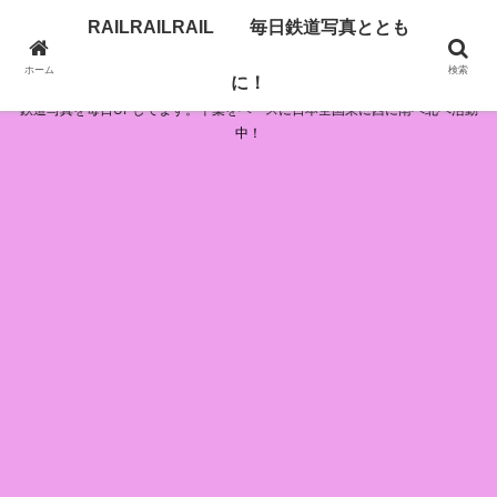
RAILRAILRAIL 毎日鉄道写真ととも
RAILRAILRAIL 毎日鉄道写真とともに！
ホーム
検索
に！
鉄道写真を毎日UPしてます。千葉をベースに日本全国東に西に南へ北へ活動
中！