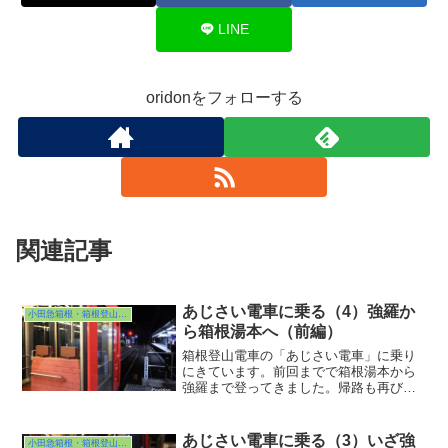
LINE
oridonをフォローする
関連記事
あじさい電車に乗る（4）強羅か
小田急箱根・箱根登山電車
ら箱根湯本へ（前編）
箱根登山電車の「あじさい電車」に乗り
にきています。前回までで箱根湯本から
強羅まで登ってきました。帰路も再びあ
じさい電車に乗りますよ。で、そのあじ
さい電車は手前側の１番線に到着。また
ここから出るのかな？と様子を見に行っ
あじさい電車に乗る（3）いざ強
小田急箱根・箱根登山電車