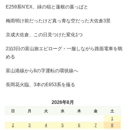
E259系N’EX、緑の稲と蓮根の葉っぱと
梅雨明け前だったけど真っ青な空だった大佐倉3景
京成大佐倉、この日見つけた変化1つ
2泊3日の富山旅エピローグ・一服しながら路面電車を眺
める
富山港線から6の字運転の環状線へ
長岡花火臨、3本のE653系を撮る
2026年8月
日
月
火
水
木
金
土
1
2
3
4
5
6
7
8