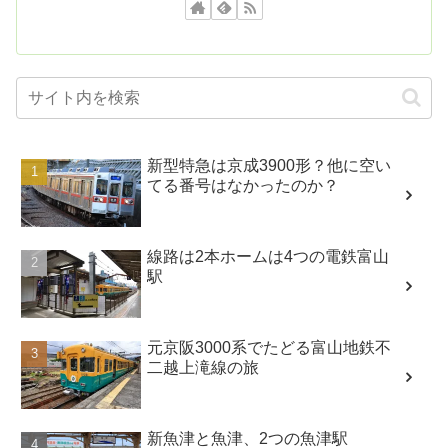
新型特急は京成3900形？他に空い
てる番号はなかったのか？
線路は2本ホームは4つの電鉄富山
駅
元京阪3000系でたどる富山地鉄不
二越上滝線の旅
新魚津と魚津、2つの魚津駅