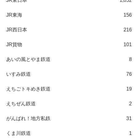
JR東日本
1,052
JR東海
156
JR西日本
216
JR貨物
101
あいの風とやま鉄道
8
いすみ鉄道
76
えちごトキめき鉄道
19
えちぜん鉄道
2
がんばれ！地方私鉄
31
くま川鉄道
1