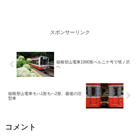
スポンサーリンク
箱根登山電車1000形ベルニナ号で塔ノ沢
へ
箱根登山電車モハ1形モハ2形、最後の旧
型車
コメント