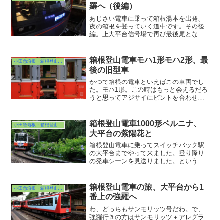
たら・・・慌ただしく１番線から２番線
羅へ（後編）
に入れ替え中でした。
あじさい電車に乗って箱根湯本を出発、
夜の箱根を登っていく道中です。その後
編。上大平台信号場で再び最後尾とな
り、仙人台信号場の前後もたくさんあじ
さいがありました。で、初のドア開け停
車駅・宮ノ下に到着。C号車方のあじさい
箱根登山電車モハ1形モハ2形、最
小田急箱根・箱根登山電車
密集ポイントにまぁ人が集まる集まる。
後の旧型車
トイレも激混み。
かつて箱根の電車といえばこの車両でし
た。モハ1形。この時はもっと会えるだろ
うと思ってアジサイにピントを合わせて
しまっていたのでした・・・。で、よく
見ていたら２両編成化されたモハ1形と単
車のモハ2形の３両編成でした。モハ1形
箱根登山電車1000形ベルニナ、
小田急箱根・箱根登山電車
はロングシートで、モハ2形はクロスシー
大平台の紫陽花と
トでした。
箱根登山電車に乗ってスイッチバック駅
の大平台までやって来ました。登り降り
の発車シーンを見送りました。というわ
けで、大平台駅進入時に目をつけていた
場所まで行ってみることにしました。草
ぼうぼうの細道を行くことわずか１〜２
箱根登山電車の旅、大平台から1
小田急箱根・箱根登山電車
分、目的地である踏切にやって来まし
番上の強羅へ
た。遮断機も警報機もない第４種踏切。
わ、どっちもサンモリッツ号だわ。で、
強羅行きの方はサンモリッツ＋アレグラ