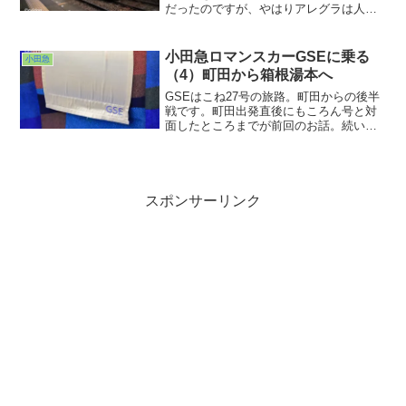
だったのですが、やはりアレグラは人気
があるようで満席。仕方なく空いてる２
両編成オールロングシートのサンモリッ
ツの方に乗り込みました。やはりロング
小田急ロマンスカーGSEに乗る
小田急
シートだと外を見るの大変だわ。首と腰
（4）町田から箱根湯本へ
が痛くなりました。
GSEはこね27号の旅路。町田からの後半
戦です。町田出発直後にもころん号と対
面したところまでが前回のお話。続いて
現れる小田急の重要拠点。相模大野を通
過します。大きな橋上駅下をくぐって明
るいところに戻ると・・・小田原線と江
ノ島線の間にある検車区が見えました。
スポンサーリンク