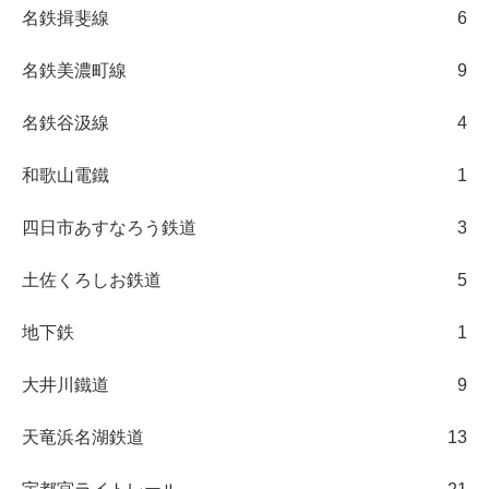
名鉄揖斐線
6
名鉄美濃町線
9
名鉄谷汲線
4
和歌山電鐵
1
四日市あすなろう鉄道
3
土佐くろしお鉄道
5
地下鉄
1
大井川鐵道
9
天竜浜名湖鉄道
13