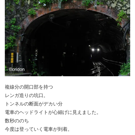
複線分の開口部を持つ
レンガ造りの坑口。
トンネルの断面がデカい分
電車のヘッドライトが心細げに見えました。
数秒ののち
今度は登っていく電車が到着。