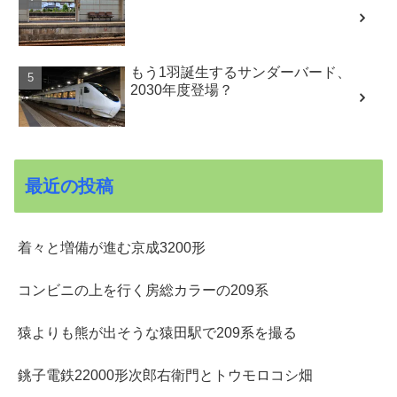
もう1羽誕生するサンダーバード、
2030年度登場？
最近の投稿
着々と増備が進む京成3200形
コンビニの上を行く房総カラーの209系
猿よりも熊が出そうな猿田駅で209系を撮る
銚子電鉄22000形次郎右衛門とトウモロコシ畑