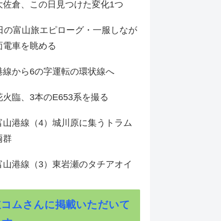
大佐倉、この日見つけた変化1つ
3日の富山旅エピローグ・一服しなが
面電車を眺める
港線から6の字運転の環状線へ
火臨、3本のE653系を撮る
富山港線（4）城川原に集うトラム
両群
富山港線（3）東岩瀬のタチアオイ
道コムさんに掲載いただいて