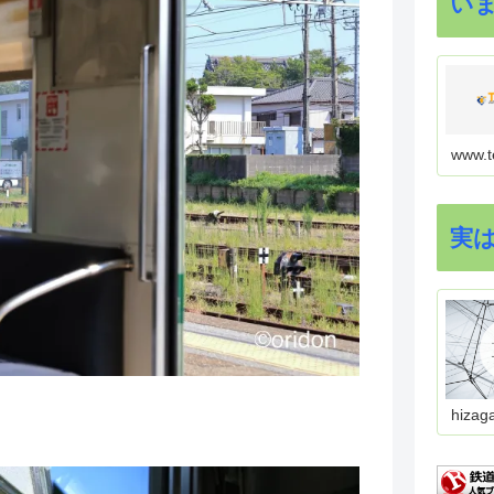
い
www.t
実
hizag