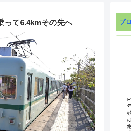
って6.4kmその先へ
プ
R