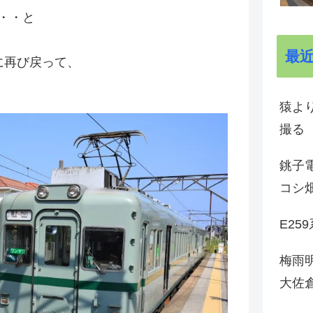
・・と
最
ムに再び戻って、
猿よ
撮る
銚子電
コシ
E25
梅雨
大佐