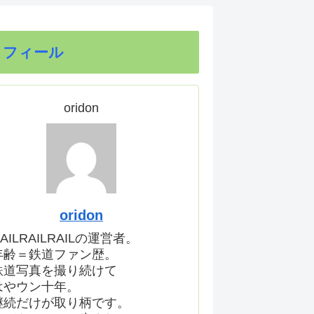
ロフィール
oridon
oridon
AILRAILRAILの運営者。
年齢＝鉄道ファン歴。
鉄道写真を撮り続けて
はやウン十年。
継続だけが取り柄です。