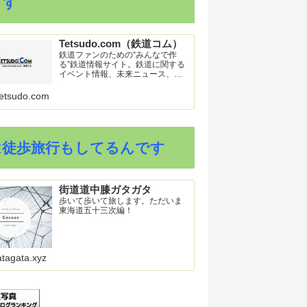
ます
Tetsudo.com（鉄道コム）
鉄道ファンのための“みんなで作
る”鉄道情報サイト。鉄道に関する
イベント情報、未来ニュース、車
両トピックスを掲載。インターネ
ット上の公式リリース、ブログ、
etsudo.com
動画、つぶやきなどを集めたリン
ク集や、参加型ゲーム「駅つなゲ
ー」も提供。
は徒歩旅行もしてるんです
街道道中膝ガタガタ
歩いて歩いて旅します。ただいま
東海道五十三次編！
atagata.xyz