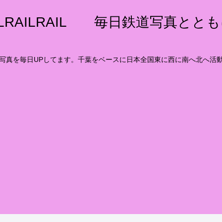
ILRAILRAIL 毎日鉄道写真とと
写真を毎日UPしてます。千葉をベースに日本全国東に西に南へ北へ活