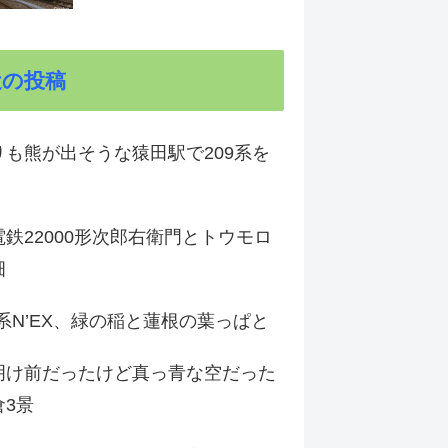
近の投稿
りも熊が出そうな猿田駅で209系を
鉄22000形次郎右衛門とトウモロ
畑
9系N’EX、緑の稲と蓮根の葉っぱと
明け前だったけど真っ青な空だった
倉3景