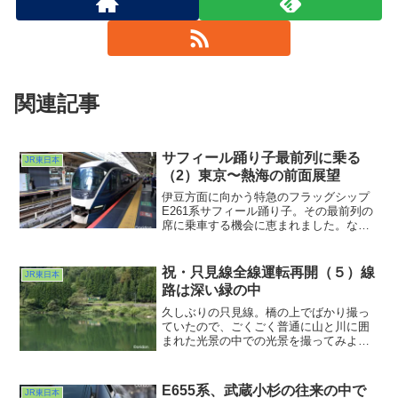
関連記事
サフィール踊り子最前列に乗る
JR東日本
（2）東京〜熱海の前面展望
伊豆方面に向かう特急のフラッグシップ
E261系サフィール踊り子。その最前列の
席に乗車する機会に恵まれました。なか
なかすごい光景です。東京駅を若干の遅
れで発車。見送りの人、多かったですね
ぇ。特急、といえどそんなにかっ飛ばす
祝・只見線全線運転再開（５）線
JR東日本
タイプではないので粛々と東海道を下っ
路は深い緑の中
ていきます。
久しぶりの只見線。橋の上でばかり撮っ
ていたので、ごくごく普通に山と川に囲
まれた光景の中での光景を撮ってみよ
う、ということで、会津水沼の近くで撮
ってみました。あれだけつながって走っ
てた車やバイクがこの時はピタッと途切
E655系、武蔵小杉の往来の中で
JR東日本
れました。あぁもう俺だけを撮れ！と言