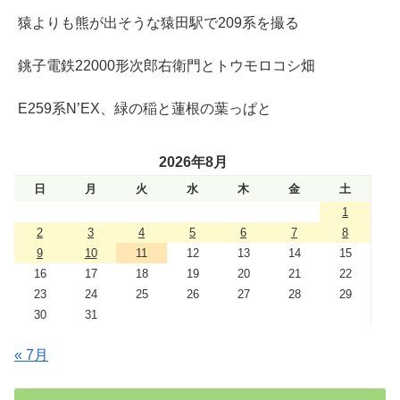
猿よりも熊が出そうな猿田駅で209系を撮る
銚子電鉄22000形次郎右衛門とトウモロコシ畑
E259系N’EX、緑の稲と蓮根の葉っぱと
2026年8月
日
月
火
水
木
金
土
1
2
3
4
5
6
7
8
9
10
11
12
13
14
15
16
17
18
19
20
21
22
23
24
25
26
27
28
29
30
31
« 7月