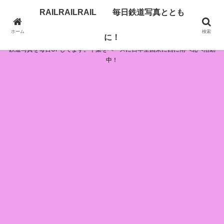
RAILRAILRAIL 毎日鉄道写真ととも
RAILRAILRAIL 毎日鉄道写真とともに！
ホーム
検索
に！
鉄道写真を毎日UPしてます。千葉をベースに日本全国東に西に南へ北へ活動
中！