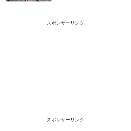
差点を北に進めば都営新宿線の西大島総
武線の亀戸に至ります。南に進めばちょ
っと遠いけど新木場に至るようです。
スポンサーリンク
スポンサーリンク