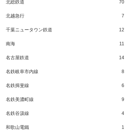
北総鉄道
70
北越急行
7
千葉ニュータウン鉄道
12
南海
11
名古屋鉄道
14
名鉄岐阜市内線
8
名鉄揖斐線
6
名鉄美濃町線
9
名鉄谷汲線
4
和歌山電鐵
1