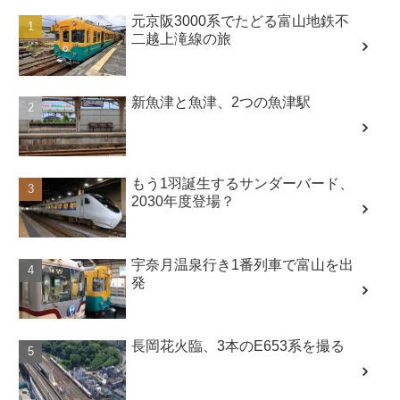
元京阪3000系でたどる富山地鉄不
二越上滝線の旅
新魚津と魚津、2つの魚津駅
もう1羽誕生するサンダーバード、
2030年度登場？
宇奈月温泉行き1番列車で富山を出
発
長岡花火臨、3本のE653系を撮る