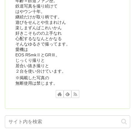
年齢＝鉄道ファン歴。
鉄道写真を撮り続けて
はやウン十年。
継続だけが取り柄です。
遊びをせんとや生まれけん
楽しまずんばこれいかん
好きこそものの上手なれ
心配するななんとかなる
そんなゆるさで撮ってます。
愛機は
EOS R5mkⅡとGRⅢ。
じっくり撮りと
居合い抜き撮りと
２台を使い分けています。
※掲載した写真の
無断使用は禁じます。