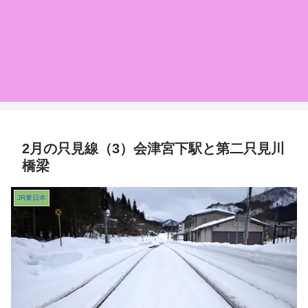
2月の只見線（3）会津宮下駅と第二只見川
橋梁
JR東日本