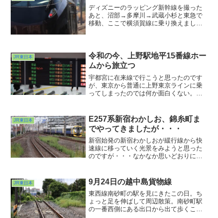
わんばかりのシチュエーション。ありが
ディズニーのラッピング新幹線を撮った
たく撮らせていただきました。
あと、沼部→多摩川→武蔵小杉と東急で
移動、ここで横須賀線に乗り換えまし
た。そういえば武蔵小杉って慌ただしく
乗り換えるだけだったり目の前を通り過
ぎる新幹線を眺め流だけだったり撮った
ことあったっけ？？？というわけで南側
令和の今、上野駅地平15番線ホー
JR東日本
のホーム端へ行ってみました。
ムから旅立つ
宇都宮に在来線で行こうと思ったのです
が、東京から普通に上野東京ラインに乗
ってしまったのでは何か面白くない。そ
う思って調べたら、ありました、上野駅
地平ホームから出る普通列車が。以前は
上野始発が当たり前でしたがずいぶん少
E257系新宿わかしお、錦糸町ま
JR東日本
なくなりましたねぇ。その希少な電車に
でやってきましたが・・・
乗り込んで上野駅出発を目論みました。
なかなかこれはいいですよw
新宿始発の新宿わかしおが緩行線から快
速線に移っていく光景をみようと思った
のですが・・・なかなか思いどおりに運
ばないのは臨時列車の宿命か。さすがに
N'EX待たせるわけには行かないですもん
ね。それでも直通運転をキープしてくれ
9月24日の越中島貨物線
JR東日本
ているのは、今のご時世では特筆モノな
東西線南砂町の駅を見にきたこの日。ち
のかもしれません。定期で走ってればあ
ょっと足を伸ばして周辺散策。南砂町駅
りがたいんですけどねぇ。
の一番西側にある出口から出て歩くこと
数分。日曹橋交差点に出ました。この交