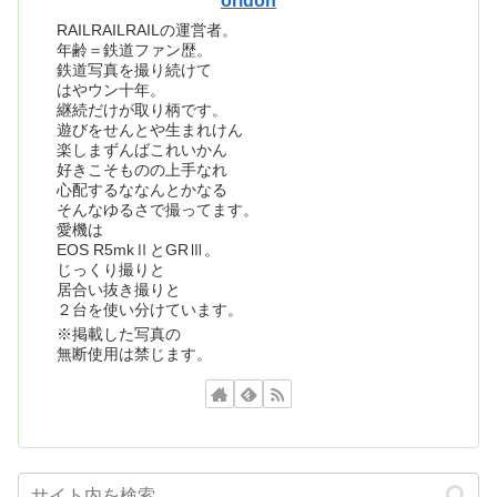
oridon
RAILRAILRAILの運営者。
年齢＝鉄道ファン歴。
鉄道写真を撮り続けて
はやウン十年。
継続だけが取り柄です。
遊びをせんとや生まれけん
楽しまずんばこれいかん
好きこそものの上手なれ
心配するななんとかなる
そんなゆるさで撮ってます。
愛機は
EOS R5mkⅡとGRⅢ。
じっくり撮りと
居合い抜き撮りと
２台を使い分けています。
※掲載した写真の
無断使用は禁じます。