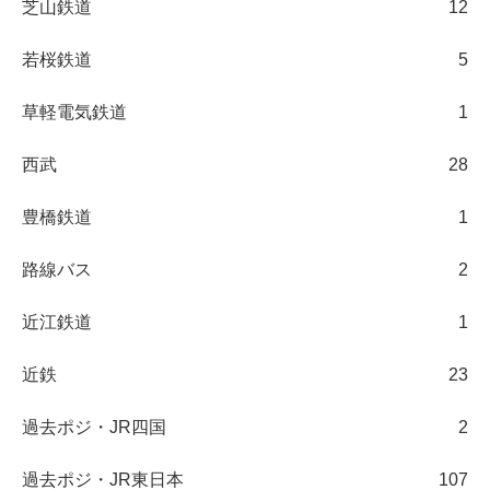
芝山鉄道
12
若桜鉄道
5
草軽電気鉄道
1
西武
28
豊橋鉄道
1
路線バス
2
近江鉄道
1
近鉄
23
過去ポジ・JR四国
2
過去ポジ・JR東日本
107