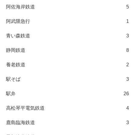
阿佐海岸鉄道
5
阿武隈急行
1
青い森鉄道
3
静岡鉄道
8
養老鉄道
2
駅そば
3
駅弁
26
高松琴平電気鉄道
4
鹿島臨海鉄道
3