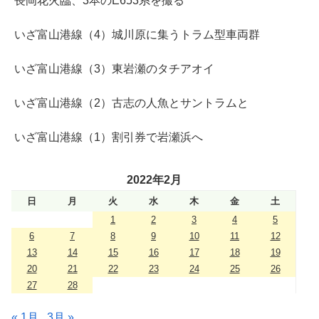
長岡花火臨、3本のE653系を撮る
いざ富山港線（4）城川原に集うトラム型車両群
いざ富山港線（3）東岩瀬のタチアオイ
いざ富山港線（2）古志の人魚とサントラムと
いざ富山港線（1）割引券で岩瀬浜へ
2022年2月
日
月
火
水
木
金
土
1
2
3
4
5
6
7
8
9
10
11
12
13
14
15
16
17
18
19
20
21
22
23
24
25
26
27
28
« 1月
3月 »