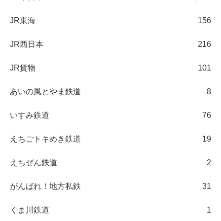
JR東海
156
JR西日本
216
JR貨物
101
あいの風とやま鉄道
8
いすみ鉄道
76
えちごトキめき鉄道
19
えちぜん鉄道
2
がんばれ！地方私鉄
31
くま川鉄道
1