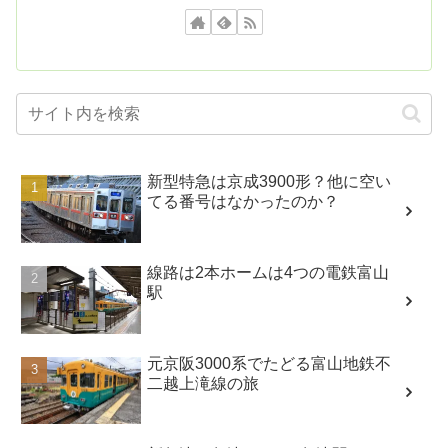
新型特急は京成3900形？他に空い
てる番号はなかったのか？
線路は2本ホームは4つの電鉄富山
駅
元京阪3000系でたどる富山地鉄不
二越上滝線の旅