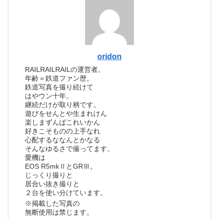
oridon
RAILRAILRAILの運営者。
年齢＝鉄道ファン歴。
鉄道写真を撮り続けて
はやウン十年。
継続だけが取り柄です。
遊びをせんとや生まれけん
楽しまずんばこれいかん
好きこそものの上手なれ
心配するななんとかなる
そんなゆるさで撮ってます。
愛機は
EOS R5mkⅡとGRⅢ。
じっくり撮りと
居合い抜き撮りと
２台を使い分けています。
※掲載した写真の
無断使用は禁じます。