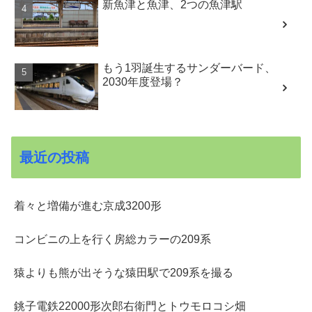
新魚津と魚津、2つの魚津駅
もう1羽誕生するサンダーバード、
2030年度登場？
最近の投稿
着々と増備が進む京成3200形
コンビニの上を行く房総カラーの209系
猿よりも熊が出そうな猿田駅で209系を撮る
銚子電鉄22000形次郎右衛門とトウモロコシ畑