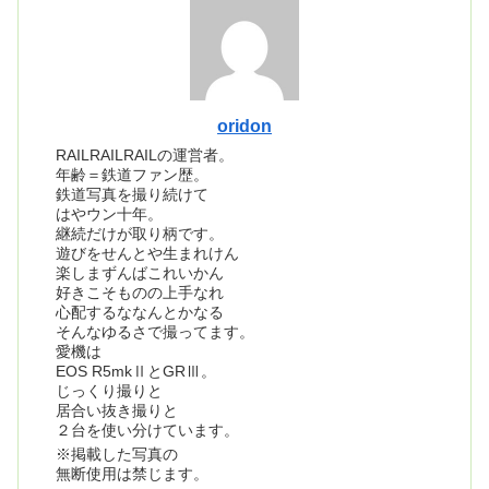
oridon
RAILRAILRAILの運営者。
年齢＝鉄道ファン歴。
鉄道写真を撮り続けて
はやウン十年。
継続だけが取り柄です。
遊びをせんとや生まれけん
楽しまずんばこれいかん
好きこそものの上手なれ
心配するななんとかなる
そんなゆるさで撮ってます。
愛機は
EOS R5mkⅡとGRⅢ。
じっくり撮りと
居合い抜き撮りと
２台を使い分けています。
※掲載した写真の
無断使用は禁じます。