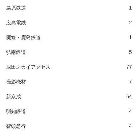
島原鉄道
1
広島電鉄
2
廃線・鹿島鉄道
1
弘南鉄道
5
成田スカイアクセス
77
撮影機材
7
新京成
64
明知鉄道
4
智頭急行
4