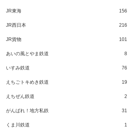
JR東海
156
JR西日本
216
JR貨物
101
あいの風とやま鉄道
8
いすみ鉄道
76
えちごトキめき鉄道
19
えちぜん鉄道
2
がんばれ！地方私鉄
31
くま川鉄道
1