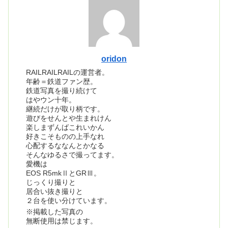
oridon
RAILRAILRAILの運営者。
年齢＝鉄道ファン歴。
鉄道写真を撮り続けて
はやウン十年。
継続だけが取り柄です。
遊びをせんとや生まれけん
楽しまずんばこれいかん
好きこそものの上手なれ
心配するななんとかなる
そんなゆるさで撮ってます。
愛機は
EOS R5mkⅡとGRⅢ。
じっくり撮りと
居合い抜き撮りと
２台を使い分けています。
※掲載した写真の
無断使用は禁じます。