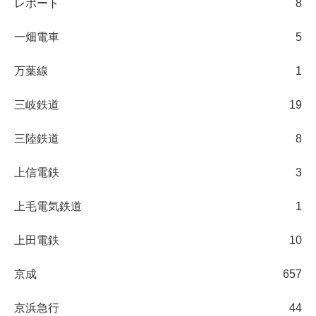
レポート
8
一畑電車
5
万葉線
1
三岐鉄道
19
三陸鉄道
8
上信電鉄
3
上毛電気鉄道
1
上田電鉄
10
京成
657
京浜急行
44