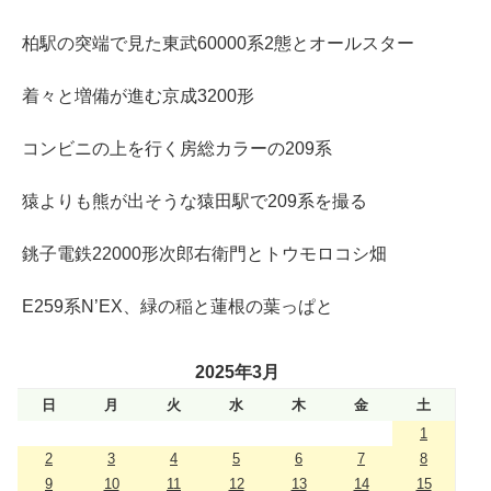
柏駅の突端で見た東武60000系2態とオールスター
着々と増備が進む京成3200形
コンビニの上を行く房総カラーの209系
猿よりも熊が出そうな猿田駅で209系を撮る
銚子電鉄22000形次郎右衛門とトウモロコシ畑
E259系N’EX、緑の稲と蓮根の葉っぱと
2025年3月
日
月
火
水
木
金
土
1
2
3
4
5
6
7
8
9
10
11
12
13
14
15