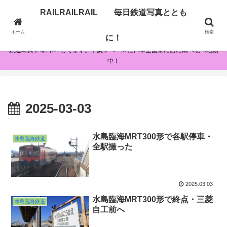
RAILRAILRAIL 毎日鉄道写真ととも
RAILRAILRAIL 毎日鉄道写真とともに！
ホーム
検索
に！
鉄道写真を毎日UPしてます。千葉をベースに日本全国東に西に南へ北へ活動
中！
2025-03-03
水島臨海MRT300形で各駅停車・
水島臨海鉄道
全駅撮った
2025.03.03
水島臨海MRT300形で終点・三菱
水島臨海鉄道
自工前へ