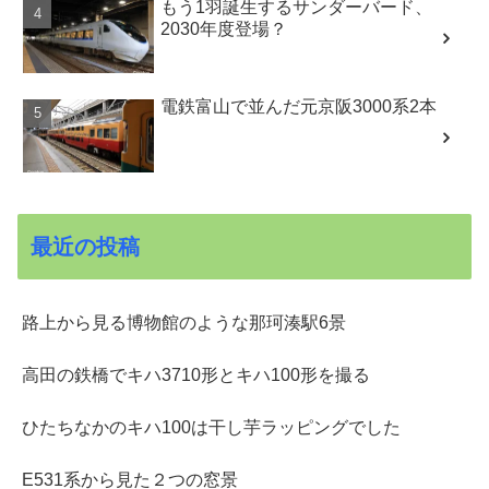
もう1羽誕生するサンダーバード、
2030年度登場？
電鉄富山で並んだ元京阪3000系2本
最近の投稿
路上から見る博物館のような那珂湊駅6景
高田の鉄橋でキハ3710形とキハ100形を撮る
ひたちなかのキハ100は干し芋ラッピングでした
E531系から見た２つの窓景