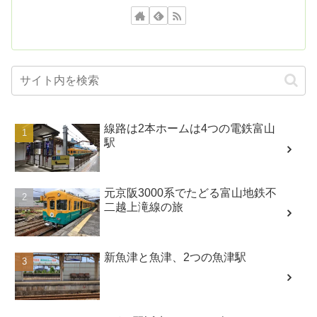
線路は2本ホームは4つの電鉄富山
駅
元京阪3000系でたどる富山地鉄不
二越上滝線の旅
新魚津と魚津、2つの魚津駅