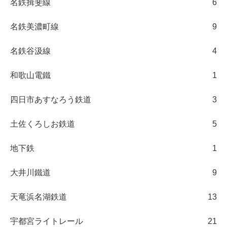
名鉄揖斐線
6
名鉄美濃町線
9
名鉄谷汲線
4
和歌山電鐵
1
四日市あすなろう鉄道
3
土佐くろしお鉄道
5
地下鉄
1
大井川鐵道
9
天竜浜名湖鉄道
13
宇都宮ライトレール
21