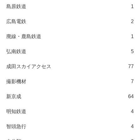
島原鉄道
1
広島電鉄
2
廃線・鹿島鉄道
1
弘南鉄道
5
成田スカイアクセス
77
撮影機材
7
新京成
64
明知鉄道
4
智頭急行
4