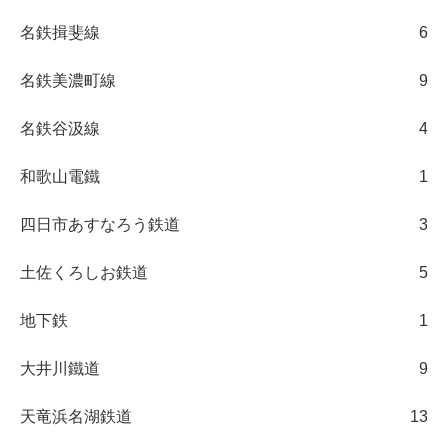
名鉄揖斐線
6
名鉄美濃町線
9
名鉄谷汲線
4
和歌山電鐵
1
四日市あすなろう鉄道
3
土佐くろしお鉄道
5
地下鉄
1
大井川鐵道
9
天竜浜名湖鉄道
13