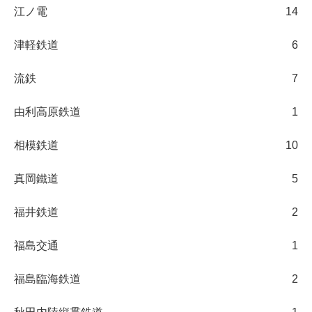
江ノ電
14
津軽鉄道
6
流鉄
7
由利高原鉄道
1
相模鉄道
10
真岡鐵道
5
福井鉄道
2
福島交通
1
福島臨海鉄道
2