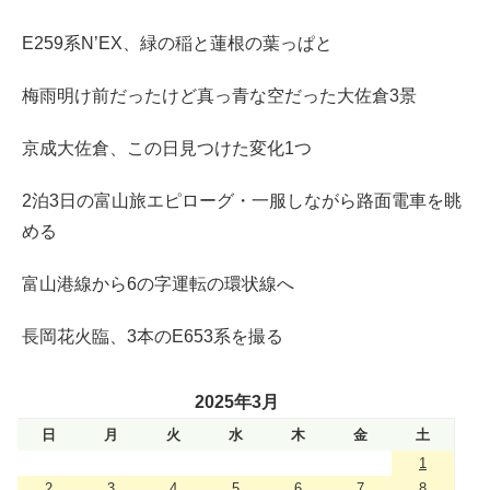
E259系N’EX、緑の稲と蓮根の葉っぱと
梅雨明け前だったけど真っ青な空だった大佐倉3景
京成大佐倉、この日見つけた変化1つ
2泊3日の富山旅エピローグ・一服しながら路面電車を眺
める
富山港線から6の字運転の環状線へ
長岡花火臨、3本のE653系を撮る
2025年3月
日
月
火
水
木
金
土
1
2
3
4
5
6
7
8