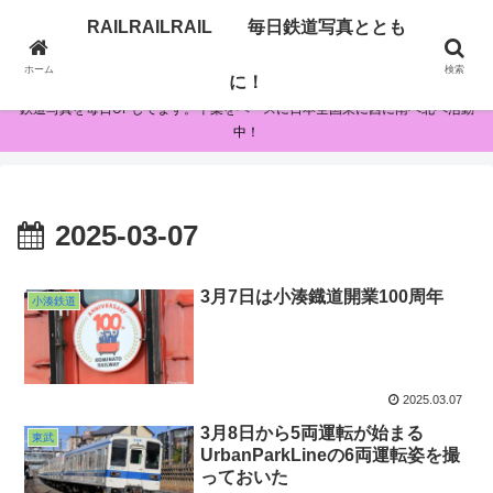
RAILRAILRAIL 毎日鉄道写真ととも
RAILRAILRAIL 毎日鉄道写真とともに！
ホーム
検索
に！
鉄道写真を毎日UPしてます。千葉をベースに日本全国東に西に南へ北へ活動
中！
2025-03-07
3月7日は小湊鐡道開業100周年
小湊鉄道
2025.03.07
3月8日から5両運転が始まる
東武
UrbanParkLineの6両運転姿を撮
っておいた