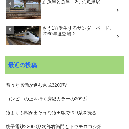
新魚津と魚津、2つの魚津駅
もう1羽誕生するサンダーバード、
2030年度登場？
最近の投稿
着々と増備が進む京成3200形
コンビニの上を行く房総カラーの209系
猿よりも熊が出そうな猿田駅で209系を撮る
銚子電鉄22000形次郎右衛門とトウモロコシ畑