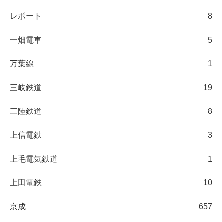
レポート
8
一畑電車
5
万葉線
1
三岐鉄道
19
三陸鉄道
8
上信電鉄
3
上毛電気鉄道
1
上田電鉄
10
京成
657