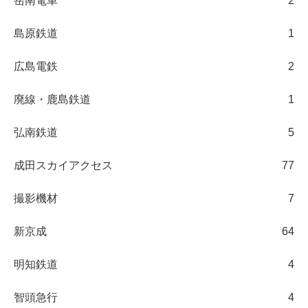
岳南電車
2
島原鉄道
1
広島電鉄
2
廃線・鹿島鉄道
1
弘南鉄道
5
成田スカイアクセス
77
撮影機材
7
新京成
64
明知鉄道
4
智頭急行
4