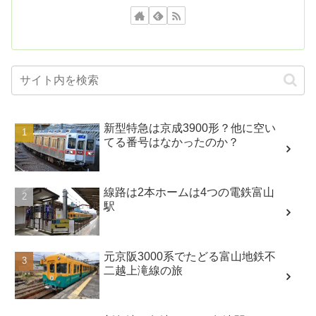
新型特急は京成3900形？他に空い
てる番号はなかったのか？
線路は2本ホームは4つの電鉄富山
駅
元京阪3000系でたどる富山地鉄不
二越上滝線の旅