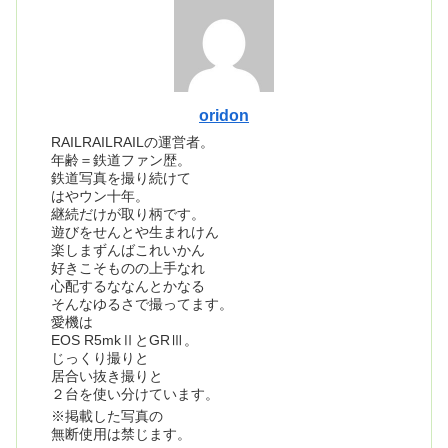
oridon
RAILRAILRAILの運営者。
年齢＝鉄道ファン歴。
鉄道写真を撮り続けて
はやウン十年。
継続だけが取り柄です。
遊びをせんとや生まれけん
楽しまずんばこれいかん
好きこそものの上手なれ
心配するななんとかなる
そんなゆるさで撮ってます。
愛機は
EOS R5mkⅡとGRⅢ。
じっくり撮りと
居合い抜き撮りと
２台を使い分けています。
※掲載した写真の
無断使用は禁じます。