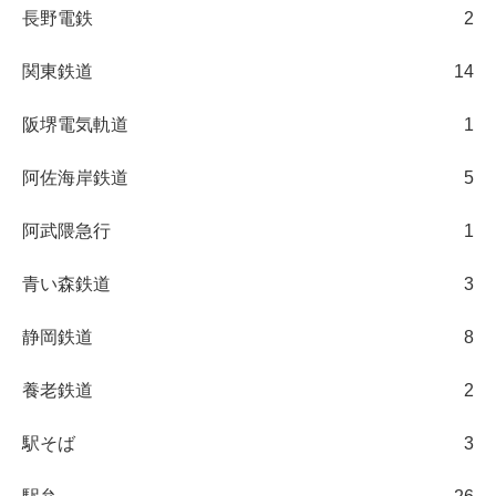
長野電鉄
2
関東鉄道
14
阪堺電気軌道
1
阿佐海岸鉄道
5
阿武隈急行
1
青い森鉄道
3
静岡鉄道
8
養老鉄道
2
駅そば
3