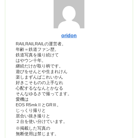
oridon
RAILRAILRAILの運営者。
年齢＝鉄道ファン歴。
鉄道写真を撮り続けて
はやウン十年。
継続だけが取り柄です。
遊びをせんとや生まれけん
楽しまずんばこれいかん
好きこそものの上手なれ
心配するななんとかなる
そんなゆるさで撮ってます。
愛機は
EOS R5mkⅡとGRⅢ。
じっくり撮りと
居合い抜き撮りと
２台を使い分けています。
※掲載した写真の
無断使用は禁じます。