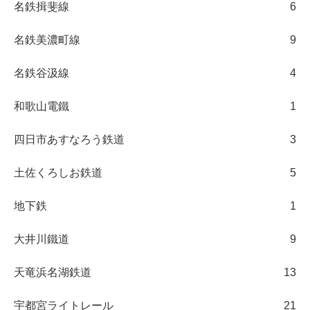
名鉄揖斐線
6
名鉄美濃町線
9
名鉄谷汲線
4
和歌山電鐵
1
四日市あすなろう鉄道
3
土佐くろしお鉄道
5
地下鉄
1
大井川鐵道
9
天竜浜名湖鉄道
13
宇都宮ライトレール
21