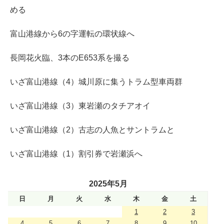
める
富山港線から6の字運転の環状線へ
長岡花火臨、3本のE653系を撮る
いざ富山港線（4）城川原に集うトラム型車両群
いざ富山港線（3）東岩瀬のタチアオイ
いざ富山港線（2）古志の人魚とサントラムと
いざ富山港線（1）割引券で岩瀬浜へ
2025年5月
日
月
火
水
木
金
土
1
2
3
4
5
6
7
8
9
10