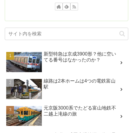
新型特急は京成3900形？他に空い
てる番号はなかったのか？
線路は2本ホームは4つの電鉄富山
駅
元京阪3000系でたどる富山地鉄不
二越上滝線の旅