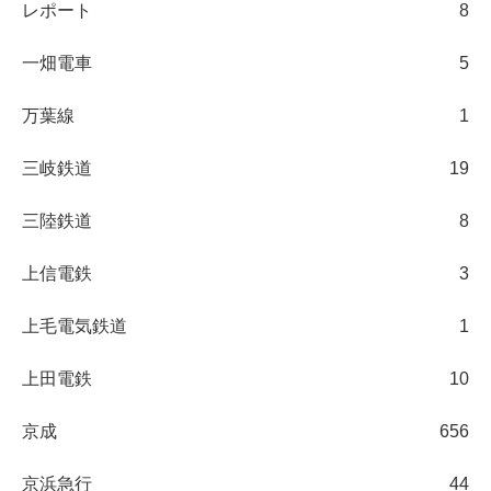
レポート
8
一畑電車
5
万葉線
1
三岐鉄道
19
三陸鉄道
8
上信電鉄
3
上毛電気鉄道
1
上田電鉄
10
京成
656
京浜急行
44