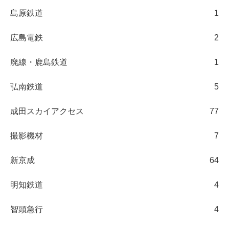
島原鉄道
1
広島電鉄
2
廃線・鹿島鉄道
1
弘南鉄道
5
成田スカイアクセス
77
撮影機材
7
新京成
64
明知鉄道
4
智頭急行
4