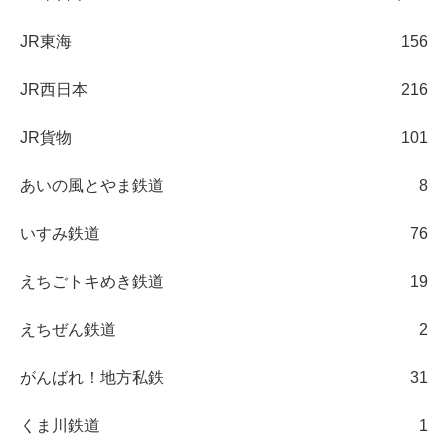
JR東海
156
JR西日本
216
JR貨物
101
あいの風とやま鉄道
8
いすみ鉄道
76
えちごトキめき鉄道
19
えちぜん鉄道
2
がんばれ！地方私鉄
31
くま川鉄道
1