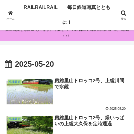
RAILRAILRAIL 毎日鉄道写真ととも
RAILRAILRAIL 毎日鉄道写真とともに！
ホーム
検索
に！
鉄道写真を毎日UPしてます。千葉をベースに日本全国東に西に南へ北へ活動
中！
2025-05-20
房総里山トロッコ2号、上総川間
小湊鉄道
で水鏡
2025.05.20
房総里山トロッコ2号、緑いっぱ
小湊鉄道
いの上総大久保を定時通過