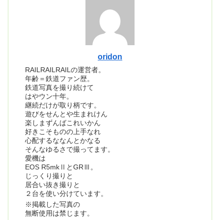
oridon
RAILRAILRAILの運営者。
年齢＝鉄道ファン歴。
鉄道写真を撮り続けて
はやウン十年。
継続だけが取り柄です。
遊びをせんとや生まれけん
楽しまずんばこれいかん
好きこそものの上手なれ
心配するななんとかなる
そんなゆるさで撮ってます。
愛機は
EOS R5mkⅡとGRⅢ。
じっくり撮りと
居合い抜き撮りと
２台を使い分けています。
※掲載した写真の
無断使用は禁じます。