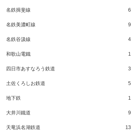
名鉄揖斐線
6
名鉄美濃町線
9
名鉄谷汲線
4
和歌山電鐵
1
四日市あすなろう鉄道
3
土佐くろしお鉄道
5
地下鉄
1
大井川鐵道
9
天竜浜名湖鉄道
13