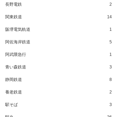
長野電鉄
2
関東鉄道
14
阪堺電気軌道
1
阿佐海岸鉄道
5
阿武隈急行
1
青い森鉄道
3
静岡鉄道
8
養老鉄道
2
駅そば
3