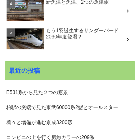
新魚津と魚津、2つの魚津駅
もう1羽誕生するサンダーバード、
2030年度登場？
最近の投稿
E531系から見た２つの窓景
柏駅の突端で見た東武60000系2態とオールスター
着々と増備が進む京成3200形
コンビニの上を行く房総カラーの209系