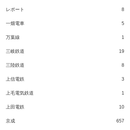
レポート
8
一畑電車
5
万葉線
1
三岐鉄道
19
三陸鉄道
8
上信電鉄
3
上毛電気鉄道
1
上田電鉄
10
京成
657