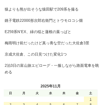
猿よりも熊が出そうな猿田駅で209系を撮る
銚子電鉄22000形次郎右衛門とトウモロコシ畑
E259系N’EX、緑の稲と蓮根の葉っぱと
梅雨明け前だったけど真っ青な空だった大佐倉3景
京成大佐倉、この日見つけた変化1つ
2泊3日の富山旅エピローグ・一服しながら路面電車を眺
める
2025年11月
日
月
火
水
木
金
土
1
2
3
4
5
6
7
8