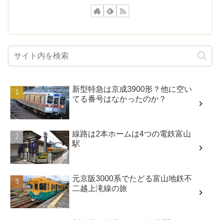
新型特急は京成3900形？他に空い
てる番号はなかったのか？
線路は2本ホームは4つの電鉄富山
駅
元京阪3000系でたどる富山地鉄不
二越上滝線の旅