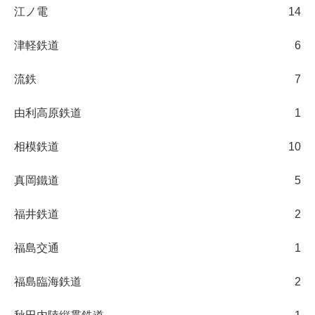
江ノ電
14
津軽鉄道
6
流鉄
7
由利高原鉄道
1
相模鉄道
10
真岡鐵道
5
福井鉄道
2
福島交通
1
福島臨海鉄道
2