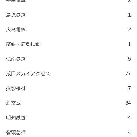
岳南電車
2
島原鉄道
1
広島電鉄
2
廃線・鹿島鉄道
1
弘南鉄道
5
成田スカイアクセス
77
撮影機材
7
新京成
64
明知鉄道
4
智頭急行
4