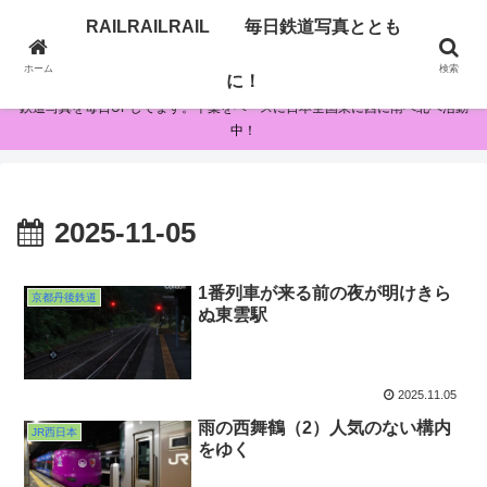
RAILRAILRAIL 毎日鉄道写真ととも
RAILRAILRAIL 毎日鉄道写真とともに！
ホーム
検索
に！
鉄道写真を毎日UPしてます。千葉をベースに日本全国東に西に南へ北へ活動
中！
2025-11-05
1番列車が来る前の夜が明けきら
京都丹後鉄道
ぬ東雲駅
2025.11.05
雨の西舞鶴（2）人気のない構内
JR西日本
をゆく