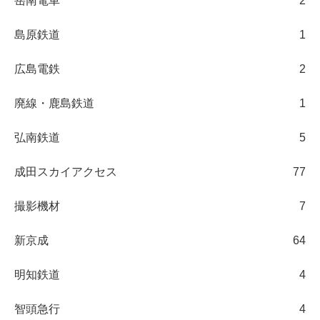
岳南電車
2
島原鉄道
1
広島電鉄
2
廃線・鹿島鉄道
1
弘南鉄道
5
成田スカイアクセス
77
撮影機材
7
新京成
64
明知鉄道
4
智頭急行
4