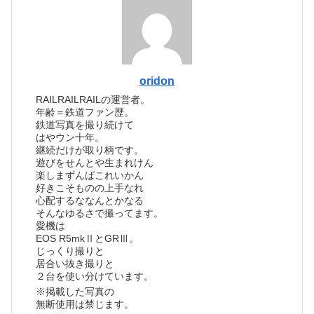
oridon
RAILRAILRAILの運営者。
年齢＝鉄道ファン歴。
鉄道写真を撮り続けて
はやウン十年。
継続だけが取り柄です。
遊びをせんとや生まれけん
楽しまずんばこれいかん
好きこそものの上手なれ
心配するななんとかなる
そんなゆるさで撮ってます。
愛機は
EOS R5mkⅡとGRⅢ。
じっくり撮りと
居合い抜き撮りと
２台を使い分けています。
※掲載した写真の
無断使用は禁じます。