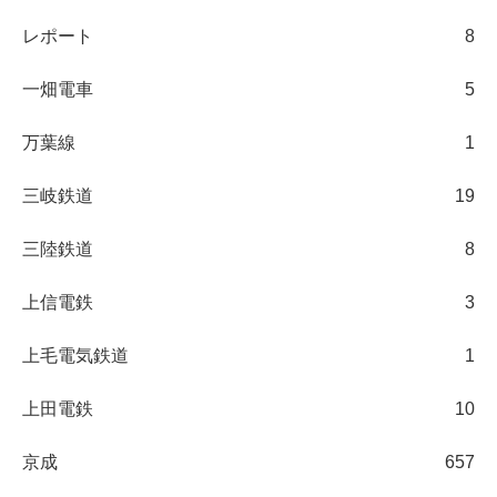
レポート
8
一畑電車
5
万葉線
1
三岐鉄道
19
三陸鉄道
8
上信電鉄
3
上毛電気鉄道
1
上田電鉄
10
京成
657