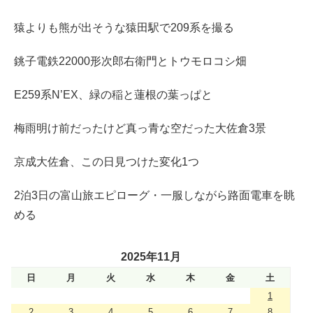
猿よりも熊が出そうな猿田駅で209系を撮る
銚子電鉄22000形次郎右衛門とトウモロコシ畑
E259系N’EX、緑の稲と蓮根の葉っぱと
梅雨明け前だったけど真っ青な空だった大佐倉3景
京成大佐倉、この日見つけた変化1つ
2泊3日の富山旅エピローグ・一服しながら路面電車を眺
める
2025年11月
日
月
火
水
木
金
土
1
2
3
4
5
6
7
8