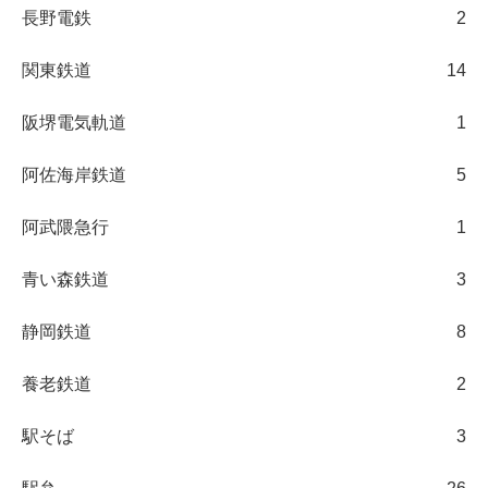
長野電鉄
2
関東鉄道
14
阪堺電気軌道
1
阿佐海岸鉄道
5
阿武隈急行
1
青い森鉄道
3
静岡鉄道
8
養老鉄道
2
駅そば
3