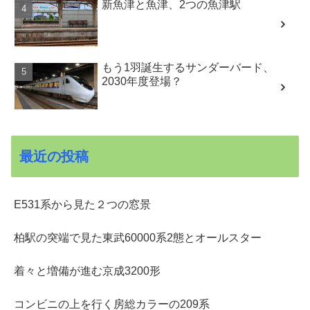
新魚津と魚津、2つの魚津駅
もう1羽誕生するサンダーバード、
2030年度登場？
最近の投稿
E531系から見た２つの窓景
柏駅の突端で見た東武60000系2態とオールスター
着々と増備が進む京成3200形
コンビニの上を行く房総カラーの209系