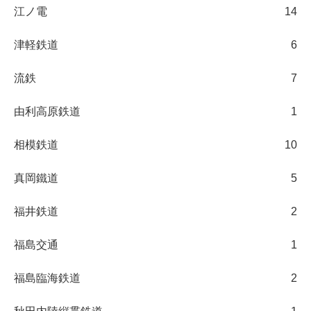
江ノ電
14
津軽鉄道
6
流鉄
7
由利高原鉄道
1
相模鉄道
10
真岡鐵道
5
福井鉄道
2
福島交通
1
福島臨海鉄道
2