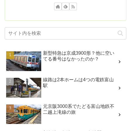
新型特急は京成3900形？他に空い
てる番号はなかったのか？
線路は2本ホームは4つの電鉄富山
駅
元京阪3000系でたどる富山地鉄不
二越上滝線の旅