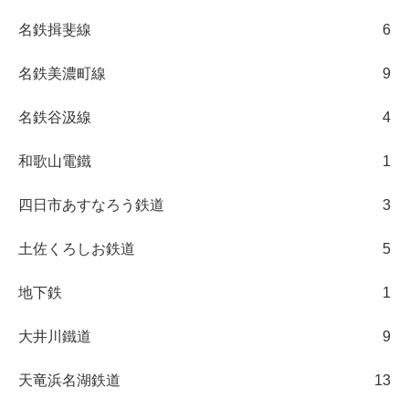
名鉄揖斐線
6
名鉄美濃町線
9
名鉄谷汲線
4
和歌山電鐵
1
四日市あすなろう鉄道
3
土佐くろしお鉄道
5
地下鉄
1
大井川鐵道
9
天竜浜名湖鉄道
13